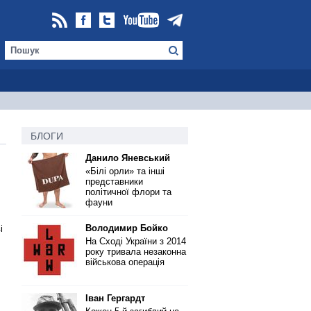
БЛОГИ
Данило Яневський
«Білі орли» та інші
представники
політичної флори та
фауни
Володимир Бойко
і
На Сході України з 2014
року тривала незаконна
військова операція
Іван Гергардт