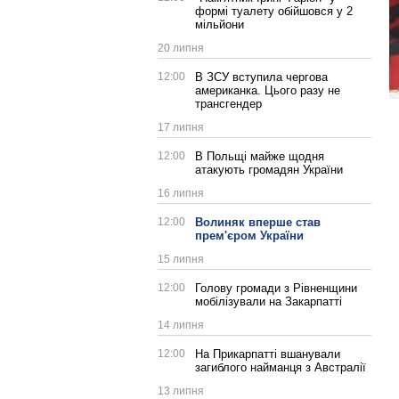
формі туалету обійшовся у 2
мільйони
20 липня
12:00
В ЗСУ вступила чергова
американка. Цього разу не
трансгендер
17 липня
12:00
В Польщі майже щодня
атакують громадян України
16 липня
12:00
Волиняк вперше став
прем'єром України
15 липня
12:00
Голову громади з Рівненщини
мобілізували на Закарпатті
14 липня
12:00
На Прикарпатті вшанували
загиблого найманця з Австралії
13 липня