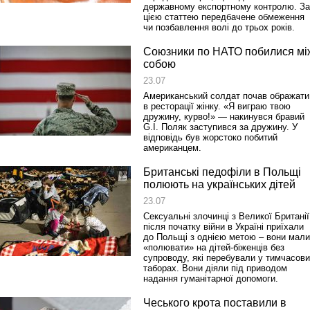
державному експортному контролю. За
цією статтею передбачене обмеження
чи позбавлення волі до трьох років.
Союзники по НАТО побилися мі
собою
23.07
Американський солдат почав ображати
в ресторації жінку. «Я виграю твою
дружину, курво!» — накинувся бравий
G.I. Поляк заступився за дружину. У
відповідь був жорстоко побитий
американцем.
Британські педофіли в Польщі
полюють на українських дітей
23.07
Сексуальні злочинці з Великої Британії
після початку війни в Україні приїхали
до Польщі з однією метою – вони мали
«полювати» на дітей-біженців без
супроводу, які перебували у тимчасов
таборах. Вони діяли під приводом
надання гуманітарної допомоги.
Чеського крота поставили в