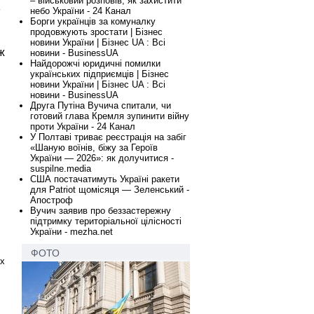
– військовий розповів, як захистити
небо України - 24 Канал
Борги українців за комуналку
продовжують зростати | Бізнес
новини України | Бізнес UA : Всі
ж
новини - BusinessUA
Найдорожчі юридичні помилки
українських підприємців | Бізнес
новини України | Бізнес UA : Всі
новини - BusinessUA
Друга Путіна Вучича спитали, чи
готовий глава Кремля зупинити війну
проти України - 24 Канал
У Полтаві триває реєстрація на забіг
«Шаную воїнів, біжу за Героїв
України — 2026»: як долучитися -
suspilne.media
США постачатимуть Україні ракети
для Patriot щомісяця — Зеленський -
Апостроф
Вучич заявив про беззастережну
підтримку територіальної цілісності
України - mezha.net
ФОТО
их