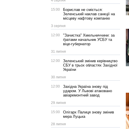
4 серпня
15:00
Борислав не сміється:
Зеленський наклав санкції на
місцеву нафтову компанію
3 серпня
12:00
"Зачистка" Хмельниччини: за
ґратами начальник УСБУ та
віце-губернатор
31 липня
12:00
Зеленський змінив керівництво
СБУ в трьох областях Західної
України
30 липня
12:00
Західна Україна знову під
ударом. У Львові атаковано
авіаремонтний завод
29 липня
15:00
Олігарх Палиця знову змінив
мера Луцька
28 липня