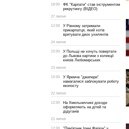
18:00
ФК "Карпати" став інструментом
рекрутингу (ВІДЕО)
27 липня
12:00
У Рівному затримали
прикарпатця, який хотів
врятувати двох ухилянтів
24 липня
15:00
У Польщі не хочуть повертати
до Львова картини з колекції
князів Любомирських
23 липня
15:00
У Яремче "джипери"
намагалися заблокувати роботу
екопосту
22 липня
12:00
На Хмельниччині доходи
оформляють на дітей та
дідуганів
21 липня
12:00
"Пам'ятник Ірині Фаріон" у