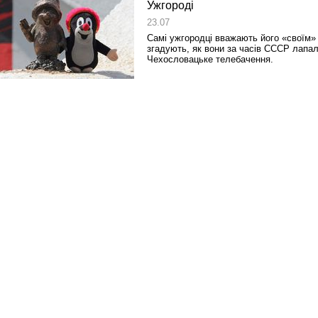
Ужгороді
23.07
Самі ужгородці вважають його «своїм» 
згадують, як вони за часів СССР лапа
Чехословацьке телебачення.
Реконструкція подій 1 листопад
1918 року у Львові
Спільний інформпростір Західно
України