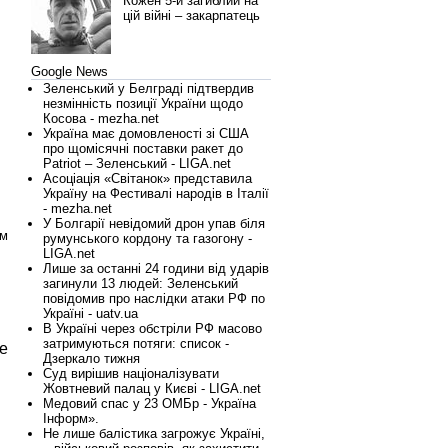
Кожен 5-й загиблий на
цій війні – закарпатець
Google News
Зеленський у Белграді підтвердив
незмінність позиції України щодо
Косова - mezha.net
Україна має домовленості зі США
про щомісячні поставки ракет до
Patriot – Зеленський - LIGA.net
Асоціація «Світанок» представила
Україну на Фестивалі народів в Італії
- mezha.net
У Болгарії невідомий дрон упав біля
им
румунського кордону та газогону -
LIGA.net
Лише за останні 24 години від ударів
загинули 13 людей: Зеленський
повідомив про наслідки атаки РФ по
Україні - uatv.ua
В Україні через обстріли РФ масово
затримуються потяги: список -
де
Дзеркало тижня
Суд вирішив націоналізувати
Жовтневий палац у Києві - LIGA.net
Медовий спас у 23 ОМБр - Україна
Інформ».
Не лише балістика загрожує Україні,