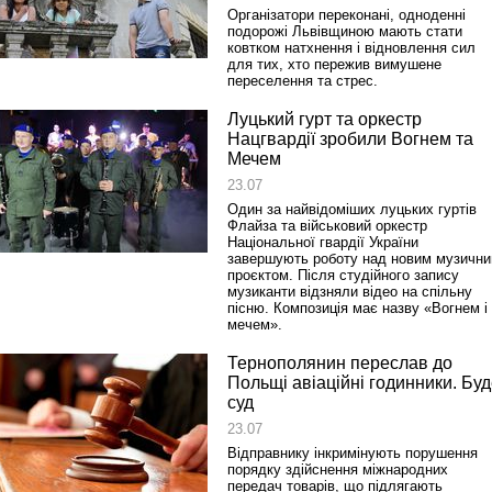
Організатори переконані, одноденні
подорожі Львівщиною мають стати
ковтком натхнення і відновлення сил
для тих, хто пережив вимушене
переселення та стрес.
Луцький гурт та оркестр
Нацгвардії зробили Вогнем та
Мечем
23.07
Один за найвідоміших луцьких гуртів
Флайза та військовий оркестр
Національної гвардії України
завершують роботу над новим музичн
проєктом. Після студійного запису
музиканти відзняли відео на спільну
пісню. Композиція має назву «Вогнем і
мечем».
Тернополянин переслав до
Польщі авіаційні годинники. Бу
суд
23.07
Відправнику інкримінують порушення
порядку здійснення міжнародних
передач товарів, що підлягають