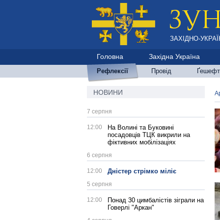
ЗАХІДНО-УКРАЇ
Головна
Західна Україна
Рефлексії
Провід
Ґешефт
НОВИНИ
А
7 серпня
12:00
На Волині та Буковині
посадовців ТЦК викрили на
фіктивних мобілізаціях
6 серпня
12:00
Дністер стрімко міліє
5 серпня
12:00
Понад 30 цимбалістів зіграли на
Говерлі "Аркан"