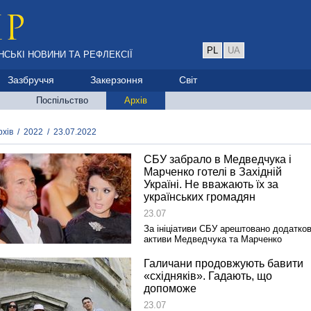
PL
UA
НСЬКІ НОВИНИ ТА РЕФЛЕКСІЇ
Зазбруччя
Закерзоння
Світ
Поспільство
Архів
рхів
/
2022
/
23.07.2022
СБУ забрало в Медведчука і
Марченко готелі в Західній
Україні. Не вважають їх за
українських громадян
23.07
За ініціативи СБУ арештовано додатков
активи Медведчука та Марченко
Галичани продовжують бавити
«східняків». Гадають, що
допоможе
23.07