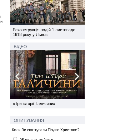
і
ли
а
Реконструкція подій 1 листопада
Реконструкція подій 1 лис
1918 року у Львові
1918 року у Львові
ВІДЕО
ї
«Три історії Галичини»
Спільний інформпростір За
України
ОПИТУВАННЯ
Коли Ви святкували Різдво Христове?