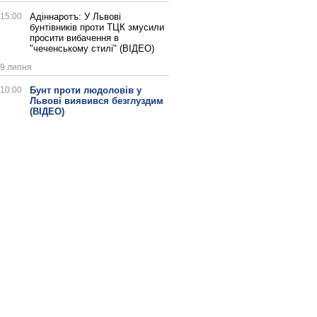
15:00
Адіннаротъ: У Львові
бунтівників проти ТЦК змусили
просити вибачення в
"чеченському стилі" (ВІДЕО)
9 липня
10:00
Бунт проти людоловів у
Львові виявився безглуздим
(ВІДЕО)