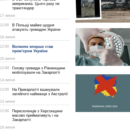
американка. Цього разу не
трансгендер
17 липня
12:00
В Польщі майже щодня
атакують громадян України
16 липня
12:00
Волиняк вперше став
прем'єром України
15 липня
12:00
Голову громади з Рівненщини
мобілізували на Закарпатті
14 липня
12:00
На Прикарпатті вшанували
загиблого найманця з Австралії
13 липня
12:00
Переселенців з Херсонщини
масово прийматимуть і на
Закарпатті
10 липня