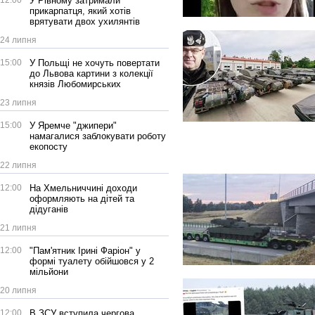
12:00
У Рівному затримали
прикарпатця, який хотів
врятувати двох ухилянтів
24 липня
15:00
У Польщі не хочуть повертати
до Львова картини з колекції
князів Любомирських
23 липня
15:00
У Яремче "джипери"
намагалися заблокувати роботу
екопосту
22 липня
12:00
На Хмельниччині доходи
оформляють на дітей та
дідуганів
21 липня
12:00
"Пам'ятник Ірині Фаріон" у
формі туалету обійшовся у 2
мільйони
20 липня
12:00
В ЗСУ вступила чергова