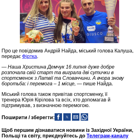
Про це повідомив Андрій Найда, міський голова Калуша,
передає
Фіртка
.
— Наша Христина Демчук 16 липня дуже добре
розпочала свій старт та виграла дві сутички в
спортсменок з Латвії та Словаччини. А вчора знову
боротьба: і перемога – 1 місце,
— пише Найда.
Міський голова також привітав спортсменку, її
тренера Юрія Кірілова та всіх, хто допомагав й
підтримував, з визначною перемогою.
Поширити / зберегти:
Щоб першим дізнаватися новини із Західної України,
Польщі та світу, приєднуйтесь до
Телеграм-каналу