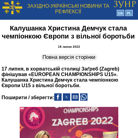
ЗАХІДНО-УКРАЇНСЬКІ НОВИНИ ТА
РЕФЛЕКСІЇ
UA
PL
Калушанка Христина Демчук стала
чемпіонкою Європи з вільної боротьби
18 липня 2022
Повна версія сторінки
17 липня, в хорватській столиці Заґреб (Zagreb)
фінішував «EUROPEAN CHAMPIONSHIPS U15».
Калушанка Христина Демчук стала чемпіонкою
Європи U15 з вільної боротьби.
Поширити / зберегти: