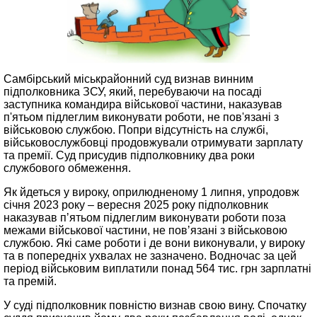
Самбірський міськрайонний суд визнав винним
підполковника ЗСУ, який, перебуваючи на посаді
заступника командира військової частини, наказував
п'ятьом підлеглим виконувати роботи, не пов'язані з
військовою службою. Попри відсутність на службі,
військовослужбовці продовжували отримувати зарплату
та премії. Суд присудив підполковнику два роки
службового обмеження.
Як йдеться у вироку, оприлюдненому 1 липня, упродовж
січня 2023 року – вересня 2025 року підполковник
наказував пʼятьом підлеглим виконувати роботи поза
межами військової частини, не повʼязані з військовою
службою. Які саме роботи і де вони виконували, у вироку
та в попередніх ухвалах не зазначено. Водночас за цей
період військовим виплатили понад 564 тис. грн зарплатні
та премій.
У суді підполковник повністю визнав свою вину. Спочатку