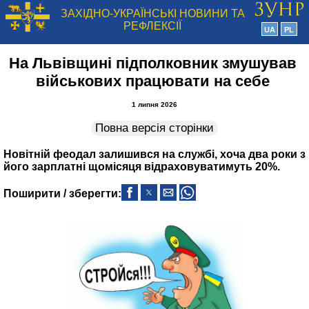
ЗАХІДНО-УКРАЇНСЬКІ НОВИНИ ТА
РЕФЛЕКСІЇ
UA
PL
На Львівщині підполковник змушував
військових працювати на себе
1 липня 2026
Повна версія сторінки
Новітній феодал залишився на службі, хоча два роки з
його зарплатні щомісяця відраховуватимуть 20%.
Поширити / зберегти: