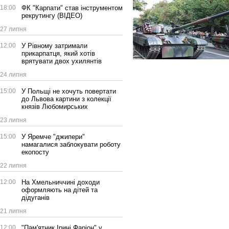
18:00
ФК "Карпати" став інструментом
рекрутингу (ВІДЕО)
27 липня
12:00
У Рівному затримали
прикарпатця, який хотів
врятувати двох ухилянтів
24 липня
15:00
У Польщі не хочуть повертати
до Львова картини з колекції
князів Любомирських
23 липня
15:00
У Яремче "джипери"
намагалися заблокувати роботу
екопосту
22 липня
12:00
На Хмельниччині доходи
оформляють на дітей та
дідуганів
21 липня
12:00
"Пам'ятник Ірині Фаріон" у