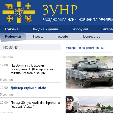
ЗАХІДНО-УКРАЇНСЬКІ НОВИНИ ТА РЕФЛЕКС
Головна
Західна Україна
Зазбруччя
Закерз
Рефлексії
Провід
Ґешефт
Поспільство
НОВИНИ
Матеріали за тегом "танки"
7 серпня
12:00
На Волині та Буковині
посадовців ТЦК викрили на
фіктивних мобілізаціях
6 серпня
12:00
Дністер стрімко міліє
5 серпня
12:00
Понад 30 цимбалістів зіграли на
Говерлі "Аркан"