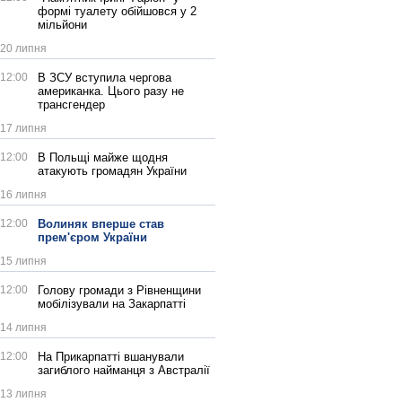
формі туалету обійшовся у 2
мільйони
20 липня
12:00
В ЗСУ вступила чергова
американка. Цього разу не
трансгендер
17 липня
12:00
В Польщі майже щодня
атакують громадян України
16 липня
12:00
Волиняк вперше став
прем'єром України
15 липня
12:00
Голову громади з Рівненщини
мобілізували на Закарпатті
14 липня
12:00
На Прикарпатті вшанували
загиблого найманця з Австралії
13 липня