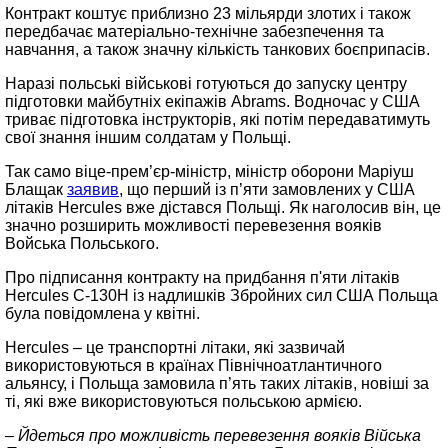
Контракт коштує приблизно 23 мільярди злотих і також
передбачає матеріально-технічне забезпечення та
навчання, а також значну кількість танкових боєприпасів.
Наразі польські військові готуються до запуску центру
підготовки майбутніх екіпажів Abrams. Водночас у США
триває підготовка інструкторів, які потім передаватимуть
свої знання іншим солдатам у Польщі.
Так само віце-прем’єр-міністр, міністр оборони Маріуш
Блащак
заявив
, що перший із п’яти замовлених у США
літаків Hercules вже дістався Польщі. Як наголосив він, це
значно розширить можливості перевезення вояків
Войська Польського.
Про підписання контракту на придбання п'яти літаків
Hercules C-130H із надлишків Збройних сил США Польща
була повідомлена у квітні.
Hercules – це транспортні літаки, які зазвичай
використовуються в країнах Північноатлантичного
альянсу, і Польща замовила п’ять таких літаків, новіші за
ті, які вже використовуються польською армією.
– Йдеться про можливість перевезення вояків Війська