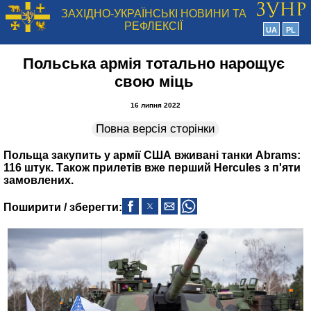
ЗАХІДНО-УКРАЇНСЬКІ НОВИНИ ТА
РЕФЛЕКСІЇ
UA
PL
Польська армія тотально нарощує
свою міць
16 липня 2022
Повна версія сторінки
Польща закупить у армії США вживані танки Abrams:
116 штук. Також прилетів вже перший Hercules з п'яти
замовлених.
Поширити / зберегти: