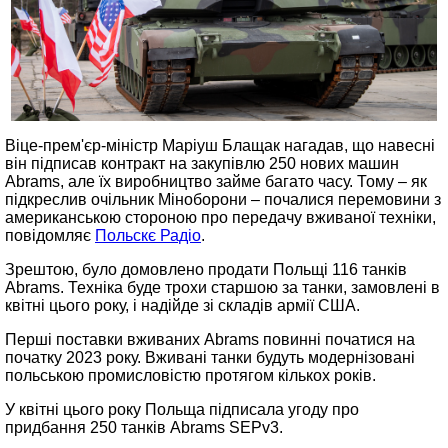
Віце-прем'єр-міністр Маріуш Блащак нагадав, що навесні
він підписав контракт на закупівлю 250 нових машин
Abrams, але їх виробництво займе багато часу. Тому – як
підкреслив очільник Міноборони – почалися перемовини з
американською стороною про передачу вживаної техніки,
повідомляє
Польскє Радіо
.
Зрештою, було домовлено продати Польщі 116 танків
Abrams. Техніка буде трохи старшою за танки, замовлені в
квітні цього року, і надійде зі складів армії США.
Перші поставки вживаних Abrams повинні початися на
початку 2023 року. Вживані танки будуть модернізовані
польською промисловістю протягом кількох років.
У квітні цього року Польща підписала угоду про
придбання 250 танків Abrams SEPv3.