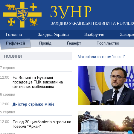
ЗАХІДНО-УКРАЇНСЬКІ НОВИНИ ТА РЕФЛЕКС
Головна
Західна Україна
Зазбруччя
Закерз
Рефлексії
Провід
Ґешефт
Поспільство
НОВИНИ
Матеріали за тегом "посол"
7 серпня
12:00
На Волині та Буковині
посадовців ТЦК викрили на
фіктивних мобілізаціях
6 серпня
12:00
Дністер стрімко міліє
5 серпня
12:00
Понад 30 цимбалістів зіграли на
Говерлі "Аркан"