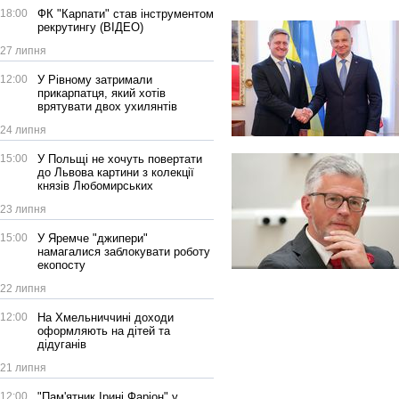
18:00
ФК "Карпати" став інструментом
рекрутингу (ВІДЕО)
27 липня
12:00
У Рівному затримали
прикарпатця, який хотів
врятувати двох ухилянтів
24 липня
15:00
У Польщі не хочуть повертати
до Львова картини з колекції
князів Любомирських
23 липня
15:00
У Яремче "джипери"
намагалися заблокувати роботу
екопосту
22 липня
12:00
На Хмельниччині доходи
оформляють на дітей та
дідуганів
21 липня
12:00
"Пам'ятник Ірині Фаріон" у