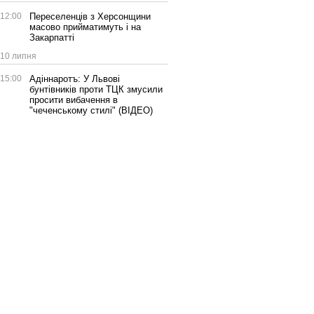
12:00
Переселенців з Херсонщини
масово прийматимуть і на
Закарпатті
10 липня
15:00
Адіннаротъ: У Львові
бунтівників проти ТЦК змусили
просити вибачення в
"чеченському стилі" (ВІДЕО)