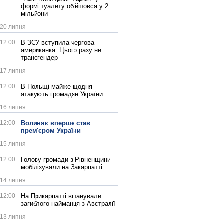
формі туалету обійшовся у 2
мільйони
20 липня
12:00
В ЗСУ вступила чергова
американка. Цього разу не
трансгендер
17 липня
12:00
В Польщі майже щодня
атакують громадян України
16 липня
12:00
Волиняк вперше став
прем'єром України
15 липня
12:00
Голову громади з Рівненщини
мобілізували на Закарпатті
14 липня
12:00
На Прикарпатті вшанували
загиблого найманця з Австралії
13 липня