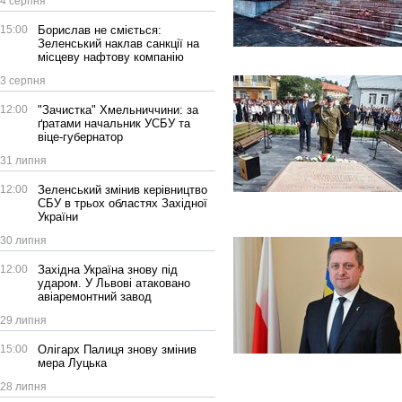
4 серпня
15:00
Борислав не сміється:
Зеленський наклав санкції на
місцеву нафтову компанію
3 серпня
12:00
"Зачистка" Хмельниччини: за
ґратами начальник УСБУ та
віце-губернатор
31 липня
12:00
Зеленський змінив керівництво
СБУ в трьох областях Західної
України
30 липня
12:00
Західна Україна знову під
ударом. У Львові атаковано
авіаремонтний завод
29 липня
15:00
Олігарх Палиця знову змінив
мера Луцька
28 липня