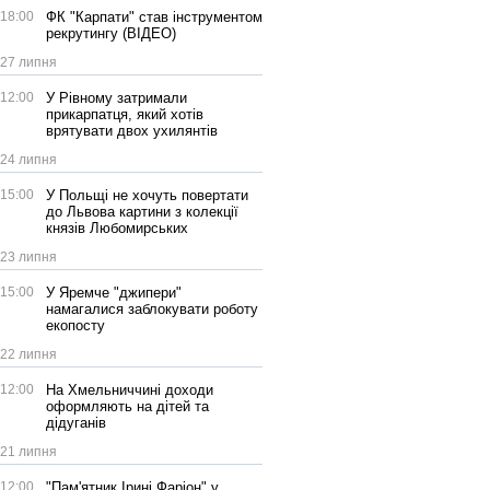
18:00
ФК "Карпати" став інструментом
рекрутингу (ВІДЕО)
27 липня
12:00
У Рівному затримали
прикарпатця, який хотів
врятувати двох ухилянтів
24 липня
15:00
У Польщі не хочуть повертати
до Львова картини з колекції
князів Любомирських
23 липня
15:00
У Яремче "джипери"
намагалися заблокувати роботу
екопосту
22 липня
12:00
На Хмельниччині доходи
оформляють на дітей та
дідуганів
21 липня
12:00
"Пам'ятник Ірині Фаріон" у