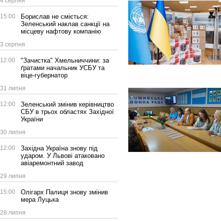
4 серпня
15:00
Борислав не сміється:
Зеленський наклав санкції на
місцеву нафтову компанію
3 серпня
12:00
"Зачистка" Хмельниччини: за
ґратами начальник УСБУ та
віце-губернатор
31 липня
12:00
Зеленський змінив керівництво
СБУ в трьох областях Західної
України
30 липня
12:00
Західна Україна знову під
ударом. У Львові атаковано
авіаремонтний завод
29 липня
15:00
Олігарх Палиця знову змінив
мера Луцька
28 липня