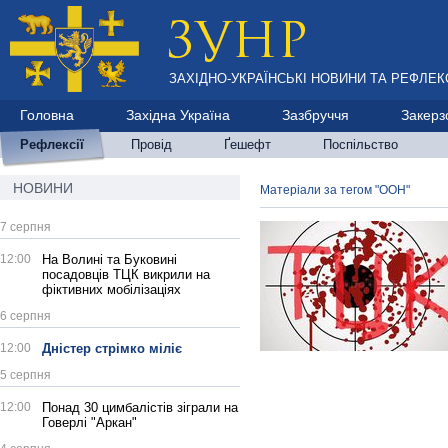
ЗАХІДНО-УКРАЇНСЬКІ НОВИНИ ТА РЕФЛЕКС
Головна
Західна Україна
Зазбруччя
Закерз
Рефлексії
Провід
Ґешефт
Поспільство
НОВИНИ
Матеріали за тегом "ООН"
7 серпня
12:00
На Волині та Буковині
посадовців ТЦК викрили на
фіктивних мобілізаціях
6 серпня
12:00
Дністер стрімко міліє
5 серпня
12:00
Понад 30 цимбалістів зіграли на
Говерлі "Аркан"