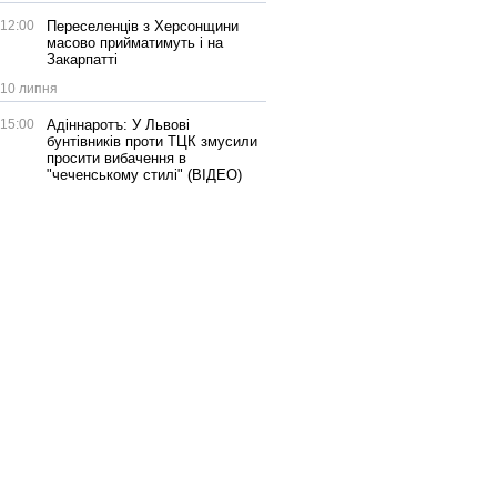
12:00
Переселенців з Херсонщини
масово прийматимуть і на
Закарпатті
10 липня
15:00
Адіннаротъ: У Львові
бунтівників проти ТЦК змусили
просити вибачення в
"чеченському стилі" (ВІДЕО)