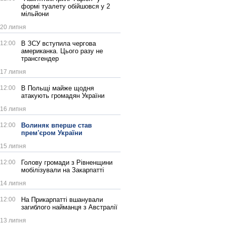
формі туалету обійшовся у 2
мільйони
20 липня
12:00
В ЗСУ вступила чергова
американка. Цього разу не
трансгендер
17 липня
12:00
В Польщі майже щодня
атакують громадян України
16 липня
12:00
Волиняк вперше став
прем'єром України
15 липня
12:00
Голову громади з Рівненщини
мобілізували на Закарпатті
14 липня
12:00
На Прикарпатті вшанували
загиблого найманця з Австралії
13 липня