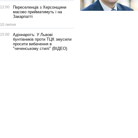
12:00
Переселенців з Херсонщини
масово прийматимуть і на
Закарпатті
10 липня
15:00
Адіннаротъ: У Львові
бунтівників проти ТЦК змусили
просити вибачення в
"чеченському стилі" (ВІДЕО)