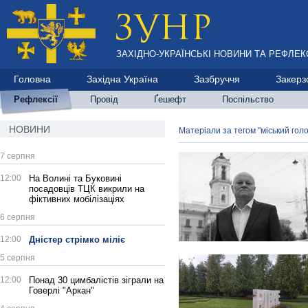
ЗАХІДНО-УКРАЇНСЬКІ НОВИНИ ТА РЕФЛЕКС
Головна
Західна Україна
Зазбруччя
Закерз
Рефлексії
Провід
Ґешефт
Поспільство
НОВИНИ
Матеріали за тегом "міський гол
7 серпня
12:00
На Волині та Буковині
посадовців ТЦК викрили на
фіктивних мобілізаціях
6 серпня
12:00
Дністер стрімко міліє
5 серпня
12:00
Понад 30 цимбалістів зіграли на
Говерлі "Аркан"