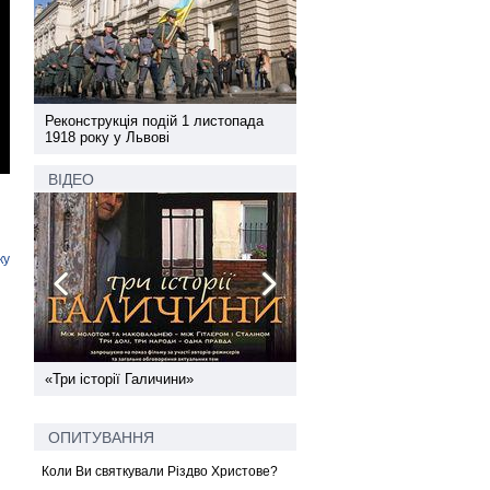
а
Реконструкція подій 1 листопада
Реконструкція подій 1 лис
1918 року у Львові
1918 року у Львові
ВІДЕО
ку
ї
«Три історії Галичини»
Спільний інформпростір За
України
ОПИТУВАННЯ
Коли Ви святкували Різдво Христове?