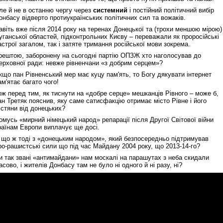
ле й не в останню чергу через
системний
і постійний політичний вибір
онбасу відверто протиукраїнських політичних сил та вожаків.
авіть вже після 2014 року на теренах Донецької та (трохи меншою мірою)
уганської областей, підконтрольних Києву – переважали як проросійські
астрої загалом, так і затяте тримання російської мови зокрема.
рештою, заборонену на сьогодні партію ОПЗЖ хто наголосував до
ерховної ради: невже рівненчани «з добрим серцем»?
кщо пан Рівненський мер має куцу пам'ять, то Богу дякувати інтернет
ам'ятає багато чого!
ож перед тим, як тиснути на «добре серце» мешканців Рівного – може б,
ан Третяк пояснив, яку саме сатисфакцію отримає місто Рівне і його
істяни від донецьких?
омусь «мирний німецький народ» репарації після Другої Світової війни
раїнам Европи виплачує ще досі.
 що ж тоді з «донецьким народом», який безпосередньо підтримував
ро‑рашистські сили що під час Майдану 2004 року, що 2013‑14‑го?
и так звані «антимайдани» нам москалі на парашутах з неба скидали
асово, і жителів Донбасу там не було ні одного й ні разу, ні?