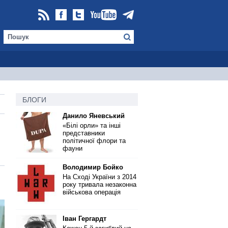
БЛОГИ
Данило Яневський
«Білі орли» та інші
представники
політичної флори та
фауни
Володимир Бойко
На Сході України з 2014
року тривала незаконна
військова операція
Іван Гергардт