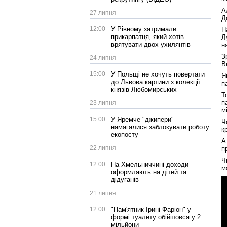
А
27 липня
Д
12:00
У Рівному затримали
Н
прикарпатця, який хотів
Л
врятувати двох ухилянтів
н
З
24 липня
В
15:00
У Польщі не хочуть повертати
Я
до Львова картини з колекції
п
князів Любомирських
Т
п
23 липня
м
15:00
У Яремче "джипери"
Ч
намагалися заблокувати роботу
к
екопосту
А
22 липня
п
Ч
12:00
На Хмельниччині доходи
м
оформляють на дітей та
дідуганів
21 липня
12:00
"Пам'ятник Ірині Фаріон" у
формі туалету обійшовся у 2
мільйони