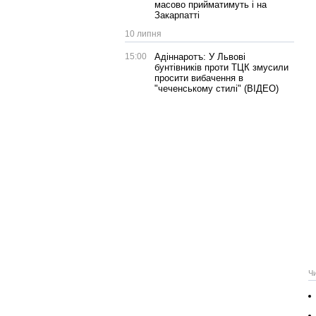
масово прийматимуть і на
Закарпатті
10 липня
15:00
Адіннаротъ: У Львові
бунтівників проти ТЦК змусили
просити вибачення в
"чеченському стилі" (ВІДЕО)
Ч