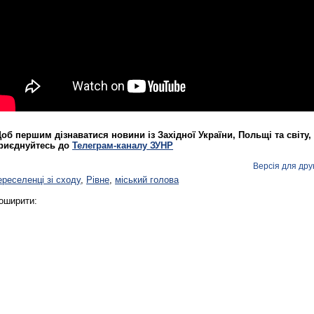
Реконструкція подій 1 листопад
1918 року у Львові
об першим дізнаватися новини із Західної України, Польщі та світу,
риєднуйтесь до
Телеграм-каналу ЗУНР
Версія для дру
ереселенці зі сходу
,
Рівне
,
міський голова
оширити:
Спільний інформпростір Західно
України