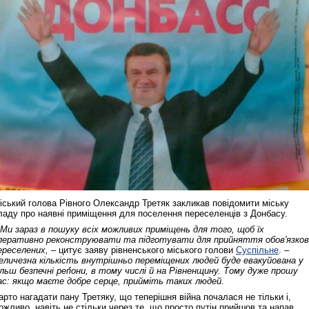
іський голова Рівного Олександр Третяк закликав повідомити міську
ладу про наявні приміщення для поселення переселенців з Донбасу.
 Ми зараз в пошуку всіх можливих приміщень для того, щоб їх
перативно реконструювати та підготувати для прийняття обов'язков
ереселених, –
цитує заяву рівненського міського голови
Суспільне
.
–
еличезна кількість внутрішньо переміщених людей буде евакуйована у
ільш безпечні реґіони, в тому числі й на Рівненщину. Тому дуже прошу
ас: якщо маєте добре серце, прийміть таких людей.
арто нагадати пану Третяку, що теперішня війна почалася не тільки і,
ожливо, навіть не стільки через те, що просто путін прийшов та напав.