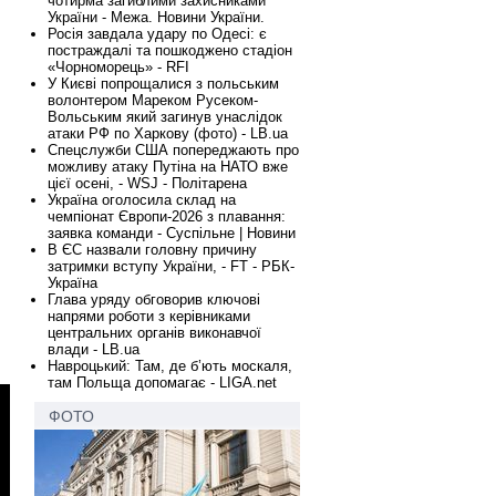
чотирма загиблими захисниками
України - Межа. Новини України.
Росія завдала удару по Одесі: є
постраждалі та пошкоджено стадіон
«Чорноморець» - RFI
У Києві попрощалися з польським
волонтером Мареком Русеком-
Вольським який загинув унаслідок
атаки РФ по Харкову (фото) - LB.ua
Спецслужби США попереджають про
можливу атаку Путіна на НАТО вже
цієї осені, - WSJ - Політарена
Україна оголосила склад на
чемпіонат Європи-2026 з плавання:
заявка команди - Суспільне | Новини
В ЄС назвали головну причину
затримки вступу України, - FT - РБК-
Україна
Глава уряду обговорив ключові
напрями роботи з керівниками
центральних органів виконавчої
влади - LB.ua
Навроцький: Там, де б’ють москаля,
там Польща допомагає - LIGA.net
ФОТО