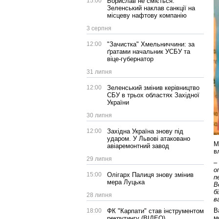
15:00
Борислав не сміється:
Зеленський наклав санкції на
місцеву нафтову компанію
3 серпня
12:00
"Зачистка" Хмельниччини: за
ґратами начальник УСБУ та
віце-губернатор
31 липня
12:00
Зеленський змінив керівництво
СБУ в трьох областях Західної
України
30 липня
12:00
Західна Україна знову під
ударом. У Львові атаковано
М
авіаремонтний завод
в
29 липня
–
о
15:00
Олігарх Палиця знову змінив
п
мера Луцька
В
б
28 липня
в
В
18:00
ФК "Карпати" став інструментом
м
рекрутингу (ВІДЕО)