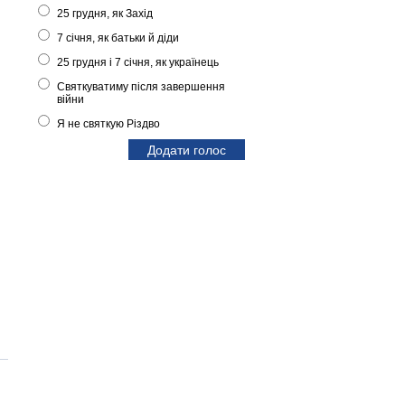
25 грудня, як Захід
7 січня, як батьки й діди
25 грудня і 7 січня, як українець
Святкуватиму після завершення
війни
Я не святкую Різдво