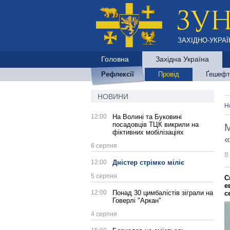
ЗАХІДНО-УКРАЇ
Головна
Західна Україна
Рефлексії
Провід
Ґешефт
НОВИНИ
Н
12:00
На Волині та Буковині
посадовців ТЦК викрили на
М
фіктивних мобілізаціях
«
6 серпня
8
12:00
Дністер стрімко міліє
5 серпня
С
е
12:00
Понад 30 цимбалістів зіграли на
с
Говерлі "Аркан"
4 серпня