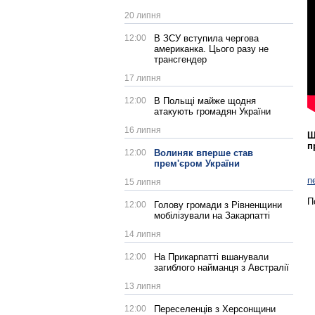
20 липня
12:00
В ЗСУ вступила чергова
американка. Цього разу не
трансгендер
17 липня
12:00
В Польщі майже щодня
атакують громадян України
16 липня
Щ
п
12:00
Волиняк вперше став
прем'єром України
п
15 липня
П
12:00
Голову громади з Рівненщини
мобілізували на Закарпатті
14 липня
12:00
На Прикарпатті вшанували
загиблого найманця з Австралії
13 липня
12:00
Переселенців з Херсонщини