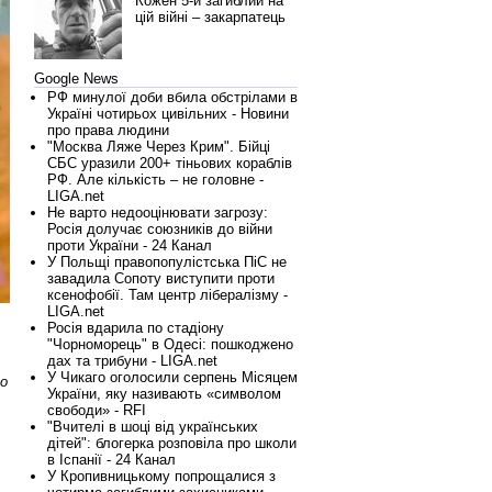
Кожен 5-й загиблий на
цій війні – закарпатець
Google News
РФ минулої доби вбила обстрілами в
Україні чотирьох цивільних - Новини
про права людини
"Москва Ляже Через Крим". Бійці
СБС уразили 200+ тіньових кораблів
РФ. Але кількість – не головне -
LIGA.net
Не варто недооцінювати загрозу:
Росія долучає союзників до війни
проти України - 24 Канал
У Польщі правопопулістська ПіС не
завадила Сопоту виступити проти
ксенофобії. Там центр лібералізму -
LIGA.net
Росія вдарила по стадіону
"Чорноморець" в Одесі: пошкоджено
дах та трибуни - LIGA.net
У Чикаго оголосили серпень Місяцем
о
України, яку називають «символом
свободи» - RFI
"Вчителі в шоці від українських
дітей": блогерка розповіла про школи
в Іспанії - 24 Канал
У Кропивницькому попрощалися з