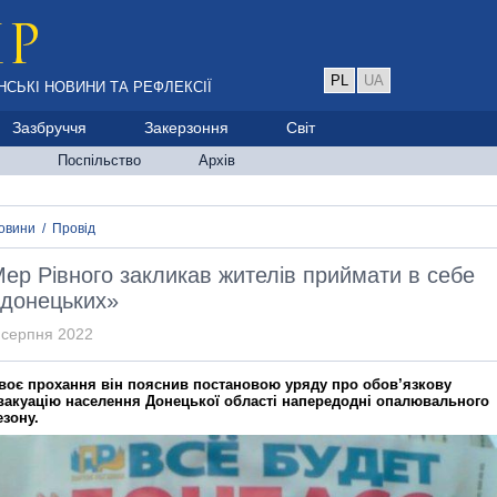
PL
UA
НСЬКІ НОВИНИ ТА РЕФЛЕКСІЇ
Зазбруччя
Закерзоння
Світ
Поспільство
Архів
овини
/
Провід
ер Рівного закликав жителів приймати в себе
донецьких»
 серпня 2022
воє прохання він пояснив постановою уряду про обов’язкову
вакуацію населення Донецької області напередодні опалювального
езону.