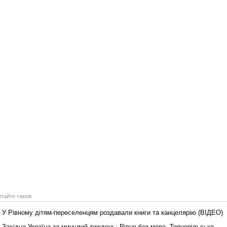
итайте також
У Рівному дітям-переселенцям роздавали книги та канцелярію (ВІДЕО)
Західна Україна за минулий тиждень: Рівне без мера, Тернопільська