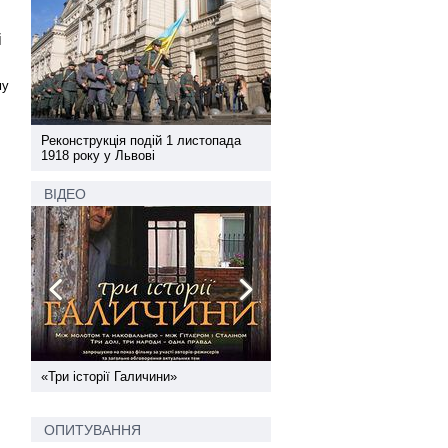
і
му
а
Реконструкція подій 1 листопада
Реконструкція подій 1 лис
1918 року у Львові
1918 року у Львові
ВІДЕО
ї
«Три історії Галичини»
Спільний інформпростір За
України
ОПИТУВАННЯ