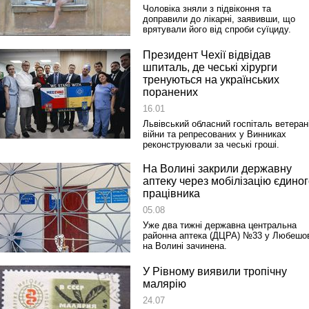
Чоловіка зняли з підвіконня та
доправили до лікарні, заявивши, що
врятували його від спроби суїциду.
Президент Чехії відвідав
шпиталь, де чеські хірурги
тренуються на українських
поранених
16.01
Львівський обласний госпіталь ветеран
війни та репресованих у Винниках
реконструювали за чеські гроші.
На Волині закрили державну
аптеку через мобілізацію єдино
працівника
05.08
Уже два тижні державна центральна
районна аптека (ДЦРА) №33 у Любешо
на Волині зачинена.
У Рівному виявили тропічну
малярію
24.07