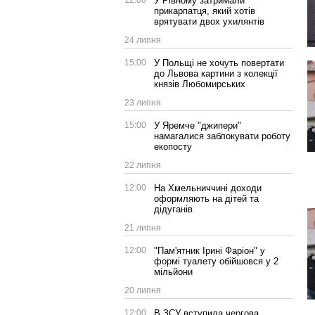
12:00
У Рівному затримали
прикарпатця, який хотів
врятувати двох ухилянтів
24 липня
15:00
У Польщі не хочуть повертати
до Львова картини з колекції
князів Любомирських
23 липня
15:00
У Яремче "джипери"
намагалися заблокувати роботу
екопосту
22 липня
12:00
На Хмельниччині доходи
оформляють на дітей та
дідуганів
21 липня
12:00
"Пам'ятник Ірині Фаріон" у
формі туалету обійшовся у 2
мільйони
20 липня
12:00
В ЗСУ вступила чергова