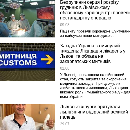
Без зупинки серця і розрізу
грудини: в Львівському
обласному кардіоцентрі провел
нестандартну операцію
09.08
Пацієнту провели коронарне шунтуван
за найсучаснішою методикою.
Західна Україна за минулий
тиждень: Ліквідація лікарень у
Львові та облава на
закарпатських митників
01.08
У Львові, незважаючи на військовий
стан, готують закриття та скорочення
медичних закладів. При цьому, як
люблять казати чиновники, Львівщина
виконує роль «гуманітарного хабу» дл
всієї України.
Львівські хірурги врятували
львів'янину відірваний великий
палець
29.07