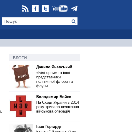
БЛОГИ
Данило Яневський
«Білі орли» та інші
представники
політичної флори та
фауни
Володимир Бойко
На Сході України з 2014
року тривала незаконна
ь
військова операція
Іван Гергардт