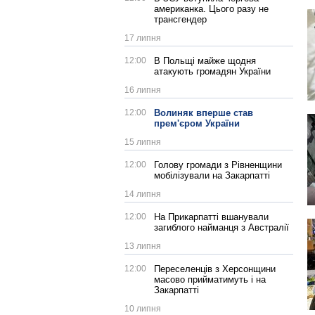
американка. Цього разу не
трансгендер
17 липня
12:00
В Польщі майже щодня
атакують громадян України
16 липня
12:00
Волиняк вперше став
прем'єром України
15 липня
12:00
Голову громади з Рівненщини
мобілізували на Закарпатті
14 липня
12:00
На Прикарпатті вшанували
загиблого найманця з Австралії
13 липня
12:00
Переселенців з Херсонщини
масово прийматимуть і на
Закарпатті
10 липня