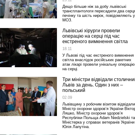
Дещо більше ніж за добу львівські
трансплантологи пересадили два серц
печінку та шість нирок, повідомляють у
МОЗ.
Львівські хірурги провели
операцію на серці під час
екстреного вимкнення світла
18.11
У Львові під час екстреного вимкнення
світла внаслідок російських ракетних
атак лікарі провели унікальну операцію
на серці.
Три міністри відвідали столични
Львів за день. Один з них –
польський
02.09
Львівщину з робочим візитом відвідали
Міністр охорони здоров’я України Вікто
Ляшко, Міністр охорони здоров’я
Республіки Польща Adam Niedzielski та
Міністерка у справах ветеранів України
Юлія Лапутіна.