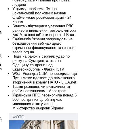
повернулись - Новини про права
людини
У цьому проблема Путіна:
британський полковник назвав
слабке місце російської армії - 24
Канал
Генштаб підтвердив ураження РЛС
раннього виявлення, ретранслятори
а
БпЛА та інші об'єкти ворога - LB.ua
Садівників України запрошують на
безкоштовний вебінар щодо
отримання фінансування та грантів -
seeds.org.ua
і,
Події на ранок 7 серпня: удар по
ринку на Сумщині, атака на
в
Одещину та дрони над
в
Єкатеринбургом - Факти ICTV
WSJ: Розвідка США попередила, що
Путін може вдатися до обмеженого
вторгнення в країну НАТО - LIGA.net
Трамп розповів, чи визначився зі
своїм наступником - Апостроф
Українська ППО перехопила понад 5
300 повітряних цілей під час
масованих атак у липні -
Міністерство оборони України
,
ФОТО
ї