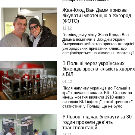
Жан-Клод Ван Дамм приїхав
лікувати імпотенцію в Ужгород
(ФОТО)
11.12
Голлівудську зірку Жана-Клода Ван
Дамма помітили в Західній Україні.
Американський актор приїхав до однієї
ужгородських приватних клінік, що
спеціалізується на лікуванні імпотенції.
В Польщі через українських
біженців зросла кількість хворих
з ВІЛ
01.12
Після напливу українців до Польщі в
країні почався спалах ВІЛ. Станом на
кінець жовтня виявили 1910 нових
випадків ВІЛ-інфекції, такої тривожної
статистики у Польщі ще не було.
У Львові під час блекауту за 30
годин провели дев’ять
трансплантацій
25.11