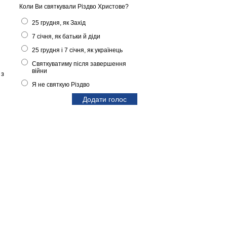
Коли Ви святкували Різдво Христове?
25 грудня, як Захід
7 січня, як батьки й діди
25 грудня і 7 січня, як українець
Святкуватиму після завершення
війни
 з
Я не святкую Різдво