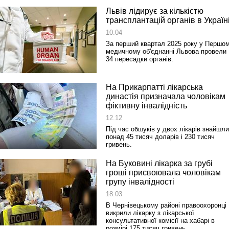
Львів лідирує за кількістю
трансплантацій органів в Україн
10.04
За перший квартал 2025 року у Першо
медичному об'єднанні Львова провели
34 пересадки органів.
Реконструкція подій 1 листопад
1918 року у Львові
На Прикарпатті лікарська
династія призначала чоловікам
фіктивну інвалідність
12.12
Під час обшуків у двох лікарів знайшли
понад 45 тисяч доларів і 230 тисяч
гривень.
На Буковині лікарка за грубі
гроші присвоювала чоловікам
групу інвалідності
Спільний інформпростір Західно
18.03
України
В Чернівецькому районі правоохоронці
викрили лікарку з лікарської
консультативної комісії на хабарі в
розмірі 175 тисяч гривень.