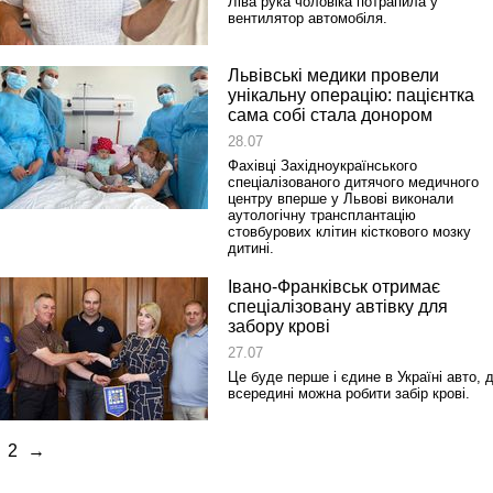
Ліва рука чоловіка потрапила у
вентилятор автомобіля.
Львівські медики провели
унікальну операцію: пацієнтка
сама собі стала донором
28.07
Фахівці Західноукраїнського
спеціалізованого дитячого медичного
центру вперше у Львові виконали
аутологічну трансплантацію
стовбурових клітин кісткового мозку
дитині.
Івано-Франківськ отримає
спеціалізовану автівку для
забору крові
27.07
Це буде перше і єдине в Україні авто, 
всередині можна робити забір крові.
2
→