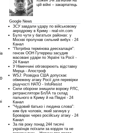
Кожен 5-й загиблий на
цій війні – закарпатець
Google News
ЗСУ завдали удару по військовому
аеродрому в Криму - real-vin.com
Було чути у багатьох районах: у
Москві пролунав сильний вибух - 24
Канал
"Потрібна термінова деескалація":
генсек ООН Гутерреш засудив
ів
масовані удари по Україні та Росії -
24 Канал
У Німеччині обговорюють відставку
Мерца - Апостроф
WSJ: Розвідка США допускає
го
обмежену атаку Росії для перевірки
рішучості НАТО - InfoResist
Сили оборони знищили ворожу РЛС,
ретранслятори БпЛА та склад
пального в Криму й на Півдні - 24
ві
Канал
"Чудовий батько і людина слова":
ким був чоловік, який загинув у
Броварах через російську атаку - 24
Канал
За пів року понад 244 тисячі
українців поїхали за кордон та не