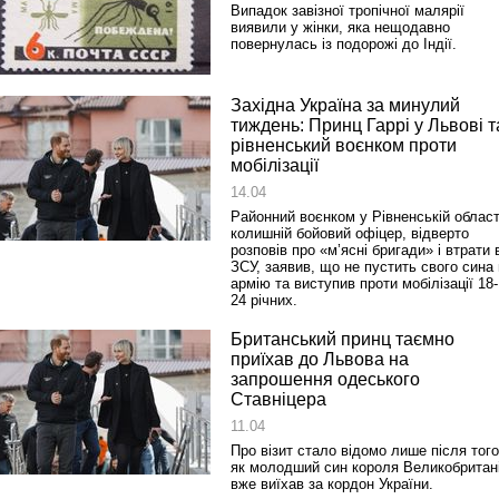
Випадок завізної тропічної малярії
виявили у жінки, яка нещодавно
повернулась із подорожі до Індії.
Західна Україна за минулий
тиждень: Принц Гаррі у Львові т
рівненський воєнком проти
мобілізації
14.04
Районний воєнком у Рівненській област
колишній бойовий офіцер, відверто
розповів про «м’ясні бригади» і втрати 
ЗСУ, заявив, що не пустить свого сина 
армію та виступив проти мобілізації 18-
24 річних.
Британський принц таємно
приїхав до Львова на
запрошення одеського
Ставніцера
11.04
Про візит стало відомо лише після того
як молодший син короля Великобритані
вже виїхав за кордон України.