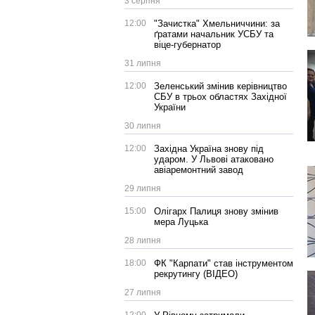
3 серпня
12:00
"Зачистка" Хмельниччини: за
ґратами начальник УСБУ та
віце-губернатор
31 липня
12:00
Зеленський змінив керівництво
СБУ в трьох областях Західної
України
30 липня
12:00
Західна Україна знову під
ударом. У Львові атаковано
авіаремонтний завод
29 липня
15:00
Олігарх Палиця знову змінив
мера Луцька
28 липня
18:00
ФК "Карпати" став інструментом
рекрутингу (ВІДЕО)
27 липня