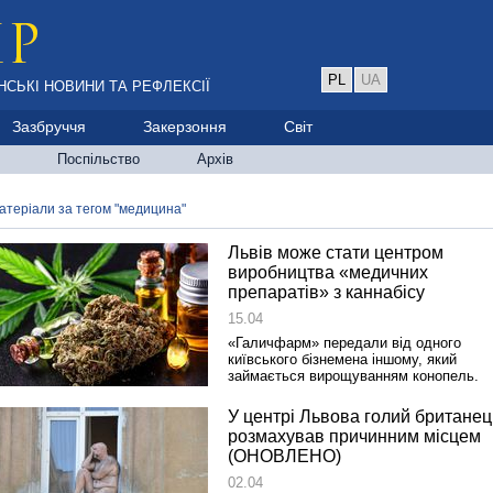
PL
UA
НСЬКІ НОВИНИ ТА РЕФЛЕКСІЇ
Зазбруччя
Закерзоння
Світ
Поспільство
Архів
атеріали за тегом "медицина"
Львів може стати центром
виробництва «медичних
препаратів» з каннабісу
15.04
«Галичфарм» передали від одного
київського бізнемена іншому, який
займається вирощуванням конопель.
У центрі Львова голий британец
розмахував причинним місцем
(ОНОВЛЕНО)
02.04