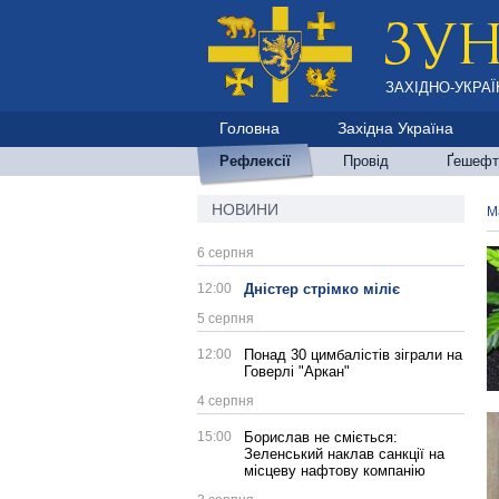
ЗАХІДНО-УКРАЇ
Головна
Західна Україна
Рефлексії
Провід
Ґешефт
НОВИНИ
М
6 серпня
12:00
Дністер стрімко міліє
5 серпня
12:00
Понад 30 цимбалістів зіграли на
Говерлі "Аркан"
4 серпня
15:00
Борислав не сміється:
Зеленський наклав санкції на
місцеву нафтову компанію