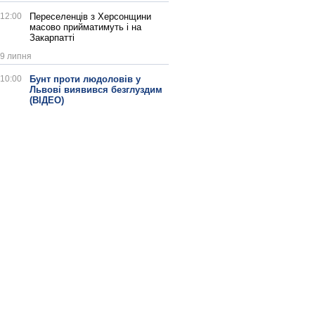
12:00
Переселенців з Херсонщини
масово прийматимуть і на
Закарпатті
9 липня
10:00
Бунт проти людоловів у
Львові виявився безглуздим
(ВІДЕО)