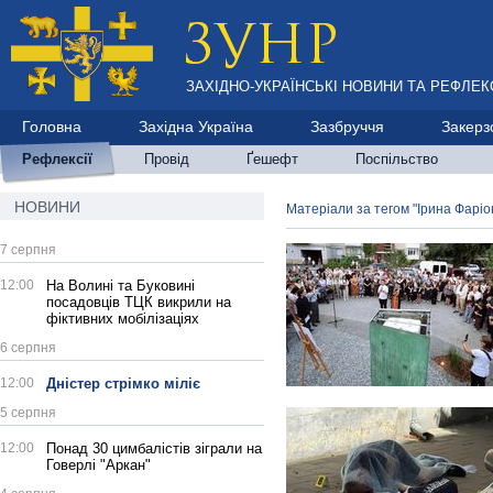
ЗАХІДНО-УКРАЇНСЬКІ НОВИНИ ТА РЕФЛЕКС
Головна
Західна Україна
Зазбруччя
Закерз
Рефлексії
Провід
Ґешефт
Поспільство
НОВИНИ
Матеріали за тегом "Ірина Фаріо
7 серпня
12:00
На Волині та Буковині
посадовців ТЦК викрили на
фіктивних мобілізаціях
6 серпня
12:00
Дністер стрімко міліє
5 серпня
12:00
Понад 30 цимбалістів зіграли на
Говерлі "Аркан"