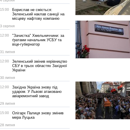
4 серпня
15:00
Борислав не сміється:
Зеленський наклав санкції на
місцеву нафтову компанію
3 серпня
12:00
"Зачистка" Хмельниччини: за
ґратами начальник УСБУ та
віце-губернатор
31 липня
12:00
Зеленський змінив керівництво
СБУ в трьох областях Західної
України
30 липня
12:00
Західна Україна знову під
ударом. У Львові атаковано
авіаремонтний завод
29 липня
15:00
Олігарх Палиця знову змінив
мера Луцька
28 липня