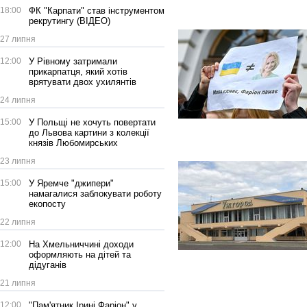
18:00
ФК "Карпати" став інструментом
рекрутингу (ВІДЕО)
27 липня
12:00
У Рівному затримали
прикарпатця, який хотів
врятувати двох ухилянтів
24 липня
15:00
У Польщі не хочуть повертати
до Львова картини з колекції
князів Любомирських
23 липня
15:00
У Яремче "джипери"
намагалися заблокувати роботу
екопосту
22 липня
12:00
На Хмельниччині доходи
оформляють на дітей та
дідуганів
21 липня
12:00
"Пам'ятник Ірині Фаріон" у