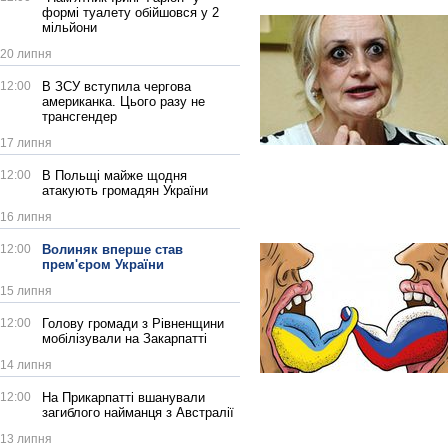
формі туалету обійшовся у 2
мільйони
20 липня
12:00
В ЗСУ вступила чергова
американка. Цього разу не
трансгендер
17 липня
12:00
В Польщі майже щодня
атакують громадян України
16 липня
12:00
Волиняк вперше став
прем'єром України
15 липня
12:00
Голову громади з Рівненщини
мобілізували на Закарпатті
14 липня
12:00
На Прикарпатті вшанували
загиблого найманця з Австралії
13 липня