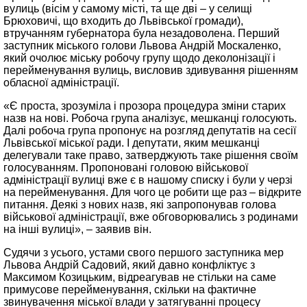
вулиць (вісім у самому місті, та ще дві – у селищі
Брюховичі, що входить до Львівської громади),
втручанням губернатора була незадоволена. Перший
заступник міського голови Львова Андрій Москаленко,
який очолює міську робочу групу щодо деколонізації і
перейменування вулиць, висловив здивування рішенням
обласної адміністрації.
«Є проста, зрозуміла і прозора процедура зміни старих
назв на нові. Робоча група аналізує, мешканці голосують.
Далі робоча група пропонує на розгляд депутатів на сесії
Львівської міської ради. І депутати, яким мешканці
делегували таке право, затверджують таке рішення своїм
голосуванням. Пропоновані головою військової
адміністрації вулиці вже є в нашому списку і були у черзі
на перейменування. Для чого це робити ще раз – відкрите
питання. Деякі з нових назв, які запропонував голова
військової адміністрації, вже обговорювались з родинами
на інші вулиці», – заявив він.
Судячи з усього, устами свого першого заступника мер
Львова Андрій Садовий, який давно конфліктує з
Максимом Козицьким, відреагував не стільки на саме
примусове перейменування, скільки на фактичне
звинувачення міської влади у затягуванні процесу