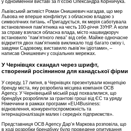
у однойменній виставі за п’єсою Олександра Корнійчука.
Львівський активіст Роман Онишкевич нагадав, що мер
Львова не вперше конфліктує з обласною владою з
символічних питань. «Пригадується, як мерія саботувала
встановлення пам’ятника на честь 100-річчя ЗУНР. А коли
за справу взялася обласна влада, місто нашвидкоруч
встановило "пам’ятного лева" від себе. Майже одночасне
відкриття двох пам’ятників викликало тоді багато сміху і,
завдяки Садовому, виставило львів'ян ідіотами», –
написав Онишкевич у соціальних мережах.
У Чернівцях скандал через шрифт,
створений росіянином для канадської фірми
У середу, 17 липня, в Чернівцях презентували концепцію
бренду міста, яку розробила місцева компанія OCB
Agency. У Чернівецькій міській раді похвалилися, що
брендбук розробляли за грантові гроші від ЄС та уряду
Німеччини в рамках програми «EU4Business:
відновлення, конкурентоспроможність та
інтернаціоналізація малих і середніх підприємств».
Представниця OCB Agency Дар’я Маркова розповіла, що
в ході розробки брендбуку було проведене опитування