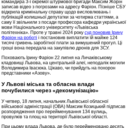
командира 3-ї окремої штурмової бригади Максим Жорін
записав відео з погрозами на адресу Фаріон. Пізніше СБУ
відкрила кримінальну справу щодо висловлювань і
публікацій колишньої депутатки за чотирма статтями, а
саму її звільнили з посади професора кафедри української
мови Національного університету «Львівська
політехніка». Проте у травні 2024 року
суд поновив Ірину
Фаріон на роботі
і постановив виплатити їй майже 124
тисячі гривень заробітної плати за вимушений прогул. Ці
гроші вона передала на закупівлю дронів для ЗСУ.
Поховають Ірину Фаріон 22 липня на Личаківському
кладовищі Львова, на центральній алеї, неподалік могили
Володимира Івасюка. Цікаво, чи прийдуть на похорон
представники «Азову».
У Львові міська та обласна влади
почубилися через «декомунізацію»
У четвер, 18 липня, начальник Львівської обласної
військової адміністрації (ОВА) Максим Козицький підписав
розпорядження про перейменування 134 вулиць,
провулків та площ на території Львівської області.
При цьому влада Львова, де було перейменовано десять