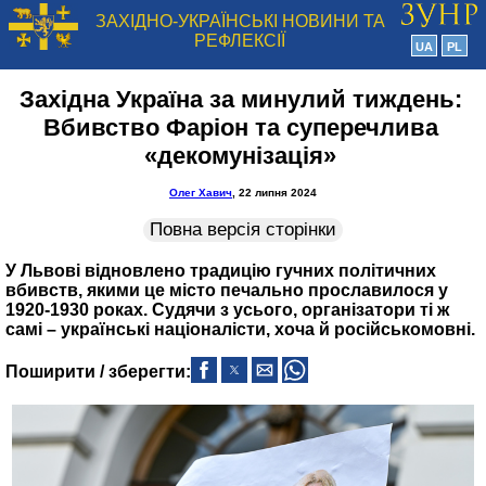
ЗАХІДНО-УКРАЇНСЬКІ НОВИНИ ТА
РЕФЛЕКСІЇ
UA
PL
Західна Україна за минулий тиждень:
Вбивство Фаріон та суперечлива
«декомунізація»
Олег Хавич
, 22 липня 2024
Повна версія сторінки
У Львові відновлено традицію гучних політичних
вбивств, якими це місто печально прославилося у
1920-1930 роках. Судячи з усього, організатори ті ж
самі – українські націоналісти, хоча й російськомовні.
Поширити / зберегти: