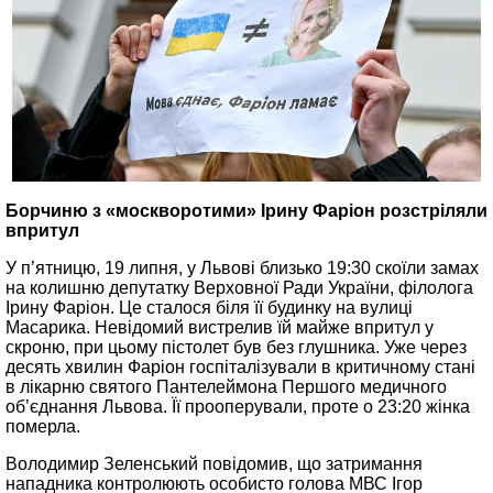
Борчиню з «москворотими» Ірину Фаріон розстріляли
впритул
У п’ятницю, 19 липня, у Львові близько 19:30 скоїли замах
на колишню депутатку Верховної Ради України, філолога
Ірину Фаріон. Це сталося біля її будинку на вулиці
Масарика. Невідомий вистрелив їй майже впритул у
скроню, при цьому пістолет був без глушника. Уже через
десять хвилин Фаріон госпіталізували в критичному стані
в лікарню святого Пантелеймона Першого медичного
об’єднання Львова. Її прооперували, проте о 23:20 жінка
померла.
Володимир Зеленський повідомив, що затримання
нападника контролюють особисто голова МВС Ігор