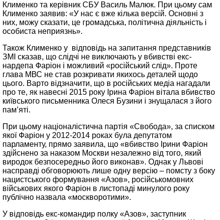
Клименко та керівник СБУ Василь Малюк. При цьому сам
Клименко заявив: «У нас є вже кілька версій. Основні з
них, можу сказати, це громадська, політична діяльність і
особиста неприязнь».
Також Клименко у відповідь на запитання представників
ЗМІ сказав, що слідчі не виключають у вбивстві екс-
нардепа Фаріон і можливий «російський слід». Проте
глава МВС не став розкривати якихось деталей щодо
цього. Варто відзначити, що в російських медіа нагадали
про те, як навесні 2015 року Ірина Фаріон вітала вбивство
київського письменника Олеся Бузини і знущалася з його
пам’яті.
При цьому націоналістична партія «Свобода», за списком
якої Фаріон у 2012-2014 роках була депутатом
парламенту, прямо заявила, що «вбивство Ірини Фаріон
здійснено за наказом Москви незалежно від того, який
виродок безпосередньо його виконав». Однак у Львові
насправді обговорюють лише одну версію – помсту з боку
нацистського формування «Азов», російськомовних
військових якого Фаріон в листопаді минулого року
публічно назвала «москворотими».
У відповідь екс-командир полку «Азов», заступник