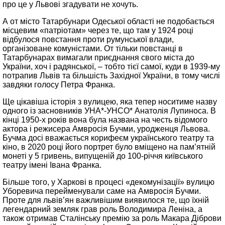
про це у Львові згадувати не хочуть.
А от місто Татарбунари Одеської області не подобається
місцевим «патріотам» через те, що там у 1924 році
відбулося повстання проти румунської влади,
організоване комуністами. От тільки повстанці в
Татарбунарах вимагали приєднання свого міста до
України, хоч і радянської, – тобто тієї самої, куди в 1939-му
потрапив Львів та більшість Західної України, в тому числі
завдяки голосу Петра Франка.
Ще цікавіша історія з вулицею, яка тепер носитиме назву
одного із засновників УНА*-УНСО* Анатолія Лупиноса. В
кінці 1950-х років вона була названа на честь відомого
актора і режисера Амвросія Бучми, уродженця Львова.
Бучма досі вважається корифеєм українського театру та
кіно, в 2020 році його портрет було вміщено на пам’ятній
монеті у 5 гривень, випущеній до 100-річчя київського
театру імені Івана Франка.
Більше того, у Харкові в процесі «декомунізації» вулицю
Уборевича перейменували саме на Амвросія Бучми.
Проте для львів’ян важливішим виявилося те, що їхній
легендарний земляк грав роль Володимира Леніна, а
також отримав Сталінську премію за роль Макара Діброви