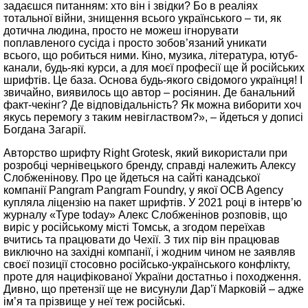
задаєшся питанням: хто він і звідки? Бо в реаліях
тотальної війни, знищення всього українського – ти, як
дотична людина, просто не можеш ігнорувати
поплавленого сусіда і просто зобов’язаний уникати
всього, що робиться ними. Кіно, музика, література, ютуб-
канали, будь-які курси, а для моєї професії ще й російських
шрифтів. Це база. Основа будь-якого свідомого українця! І
звичайно, виявилось що автор – росіянин. Де банальний
факт-чекінг? Де відповідальність? Як можна виборити хоч
якусь перемогу з таким невіглаством?», – йдеться у дописі
Богдана Загарії.
Авторство шрифту Right Grotesk, який використали при
розробці чернівецького бренду, справді належить Алексу
Слобженінову. Про це йдеться на сайті канадської
компанії Pangram Pangram Foundry, у якої OCB Agency
купляла ліцензію на пакет шрифтів. У 2021 році в інтерв’ю
журналу «Type today» Алекс Слобженінов розповів, що
виріс у російському місті Томськ, а згодом переїхав
вчитись та працювати до Чехії. З тих пір він працював
виключно на західні компанії, і жодним чином не заявляв
своєї позиції стосовно російсько-українського конфлікту,
проте для нацифікованої України достатньо і походження.
Дивно, що претензії ще не висунули Дар’ї Марковій – адже
ім’я та прізвище у неї теж російські.