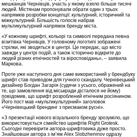
мешканців Чернівців, участь у якому взяло більше тисячі
людей. Містянам пропонували обрати один з трьох
напрямків розробки концепції: культурний, історичний та
міжкультурний. Більшість голосів набрав
мультикультурний напрямок бренду міста.
«У кожному шрифті, кольорі та символі передана певна
візитівка Чернівців. У головному логотипі зображені
стрілки, які зводяться в центрі. Це передає, що місто
завжди у центрі подій, а також історично відкрите до
людей різних етнічностей та віросповідань», – заявила
Маркова.
Проте уже наступного дня саме використаний у брендбуку
шрифт став приводом для гучного скандалу. Чернівецький
дизайнер Богдан Загарія (судячи з усього, ображений на
те, що замовлення від міськради дісталося не йому)
повідомив, що шрифт розроблений етнічним росіянином.
Його пост мав «мультикультурний» заголовок
«Чернівецький брендинг з присмаком русні».
«З презентації нового візуального бренду зрозуміло, що
використовується сімейство шрифтів Right Grotesk.
Сьогодні перевірити автора-шрифтовика дуже просто.
Знайшовши автора з ім’ям Alex Slobzheninov одразу