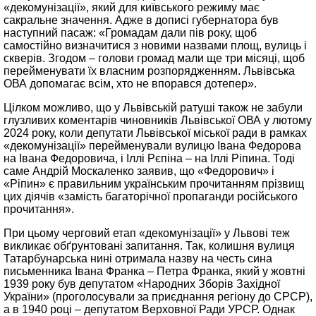
«декомунізації», який для київського режиму має
сакральне значення. Адже в дописі губернатора був
наступний пасаж: «Громадам дали пів року, щоб
самостійно визначитися з новими назвами площ, вулиць і
скверів. Згодом – голови громад мали ще три місяці, щоб
перейменувати їх власним розпорядженням. Львівська
ОВА допомагає всім, хто не впорався дотепер».
Цілком можливо, що у Львівській ратуші також не забули
глузливих коментарів чиновників Львівської ОВА у лютому
2024 року, коли депутати Львівської міської ради в рамках
«декомунізації» перейменували вулицю Івана Федорова
на Івана Федоровича, і Іллі Рєпіна – на Іллі Ріпина. Тоді
саме Андрій Москаленко заявив, що «Федорович» і
«Ріпин» є правильним українським прочитанням прізвищ
цих діячів «замість багаторічної пропаганди російського
прочитання».
При цьому черговий етап «декомунізації» у Львові теж
викликає обґрунтовані запитання. Так, колишня вулиця
Татарбунарська нині отримала назву на честь сина
письменника Івана Франка – Петра Франка, який у жовтні
1939 року був депутатом «Народних Зборів Західної
України» (проголосували за приєднання регіону до СРСР),
а в 1940 році – депутатом Верховної Ради УРСР. Однак