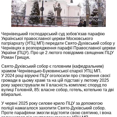
Чернівецький господарський суд зобов'язав парафію
Української православної церкви Московського
патріархату (УПЦ МП) передати Свято-Духівський собор у
Чернівцях в розпорядження парафії Православної церкви
України (ПЦУ). Про це 2 лютого повідомив священик ПЦУ
Роман Грищук.
Свято-Духівський собор є головним (кафедральним)
храмом Чернівецько-Буковинської єпархії УПЦ МП.
У 2024 році віруючі ПЦУ оголосили про створення своєї
громади в цьому храмі та на цій підставі у лютому 2025
року зареєстрували як її власність комплекс споруд по
вулиці Головній, 85: власне собор, готель, котельню та дві
вбиральні.
У червні 2025 року силове крило ПЦУ за допомогою
поліції намагалося захопити Свято-Духівський собор.
Проте парафіяни змогли відстояти свою святиню, і вона