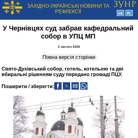
ЗАХІДНО-УКРАЇНСЬКІ НОВИНИ ТА
РЕФЛЕКСІЇ
UA
PL
У Чернівцях суд забрав кафедральний
собор в УПЦ МП
2 лютого 2026
Повна версія сторінки
Свято-Духівський собор, готель, котельню та дві
вбиральні рішенням суду передано громаді ПЦУ.
Поширити / зберегти: