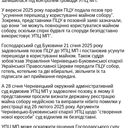
залишилася під контролем громади УПЦ МП.
У вересні 2025 року парафія ПЦУ подала позов про
"усунення перешкод у користуванні майном собору".
Зокрема, представники ПЦУ в позовній заяві зазначали,
що вони "не можуть повноцінно користуватися майном
собору, оскільки спірні будівлі та споруди безпідставно
використовує УПЦ МП".
Господарський суд Буковини 21 січня 2025 року
задовольнив позов ПЦУ до УПЦ МП і постановив усунути
перешкоди в користуванні майном. Також суддя
зобов'язав Управління Чернівецько-Буковинської єпархії
Української Православної Церкви передати ПЦУ собор,
готель, котельню та дві вбиральні, звільнити їх та
підписати акт приймання-передачі.
А 28 січня Чернівецький окружний адміністративний
суд відмовив УПЦ МП у задоволені позову, в якому її
представники просили визнати державну реєстрацію
майна собору недійсною та виправити нібито помилки у
реєстрації від 26 лютого 2025 року. Аргументи
Чернівецько-Буковинської єпархії УПЦ щодо "створення
нової юрособи" суд відхилив як безпідставні.
УПЦ МП може оскаржити рішення Господарського суду