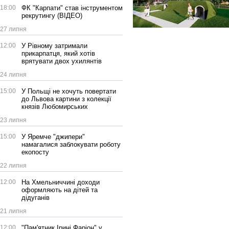
18:00
ФК "Карпати" став інструментом
рекрутингу (ВІДЕО)
27 липня
12:00
У Рівному затримали
прикарпатця, який хотів
врятувати двох ухилянтів
24 липня
15:00
У Польщі не хочуть повертати
до Львова картини з колекції
князів Любомирських
23 липня
15:00
У Яремче "джипери"
намагалися заблокувати роботу
екопосту
22 липня
12:00
На Хмельниччині доходи
оформляють на дітей та
дідуганів
21 липня
12:00
"Пам'ятник Ірині Фаріон" у