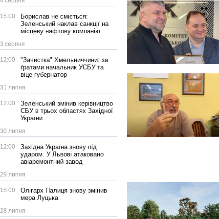
4 серпня
15:00
Борислав не сміється:
Зеленський наклав санкції на
місцеву нафтову компанію
3 серпня
12:00
"Зачистка" Хмельниччини: за
ґратами начальник УСБУ та
віце-губернатор
31 липня
12:00
Зеленський змінив керівництво
СБУ в трьох областях Західної
України
30 липня
12:00
Західна Україна знову під
ударом. У Львові атаковано
авіаремонтний завод
29 липня
15:00
Олігарх Палиця знову змінив
мера Луцька
28 липня