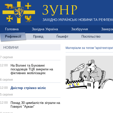
ЗАХІДНО-УКРАЇНСЬКІ НОВИНИ ТА РЕФЛЕКС
Головна
Західна Україна
Зазбруччя
Закерз
Рефлексії
Провід
Ґешефт
Поспільство
НОВИНИ
Матеріали за тегом "архітектори
7 серпня
12:00
На Волині та Буковині
посадовців ТЦК викрили на
фіктивних мобілізаціях
6 серпня
12:00
Дністер стрімко міліє
5 серпня
12:00
Понад 30 цимбалістів зіграли на
Говерлі "Аркан"