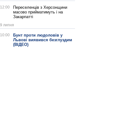
12:00
Переселенців з Херсонщини
масово прийматимуть і на
Закарпатті
9 липня
10:00
Бунт проти людоловів у
Львові виявився безглуздим
(ВІДЕО)