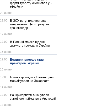
формі туалету обійшовся у 2
мільйони
20 липня
12:00
В ЗСУ вступила чергова
американка. Цього разу не
трансгендер
17 липня
12:00
В Польщі майже щодня
атакують громадян України
16 липня
12:00
Волиняк вперше став
прем'єром України
15 липня
12:00
Голову громади з Рівненщини
мобілізували на Закарпатті
14 липня
12:00
На Прикарпатті вшанували
загиблого найманця з Австралії
13 липня