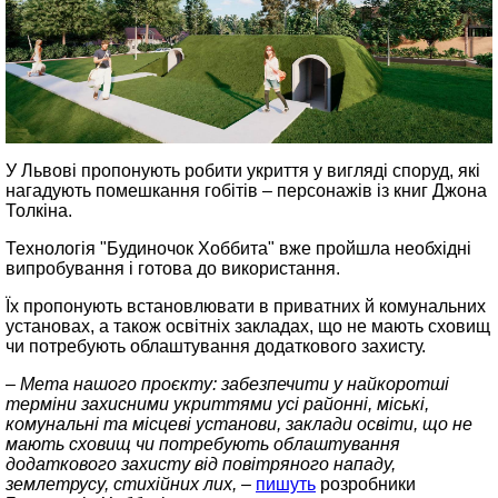
У Львові пропонують робити укриття у вигляді споруд, які
нагадують помешкання гобітів – персонажів із книг Джона
Толкіна.
Технологія "Будиночок Хоббита" вже пройшла необхідні
випробування і готова до використання.
Їх пропонують встановлювати в приватних й комунальних
установах, а також освітніх закладах, що не мають сховищ
чи потребують облаштування додаткового захисту.
– Мета нашого проєкту: забезпечити у найкоротші
терміни захисними укриттями усі районні, міські,
комунальні та місцеві установи, заклади освіти, що не
мають сховищ чи потребують облаштування
додаткового захисту від повітряного нападу,
землетрусу, стихійних лих, –
пишуть
розробники