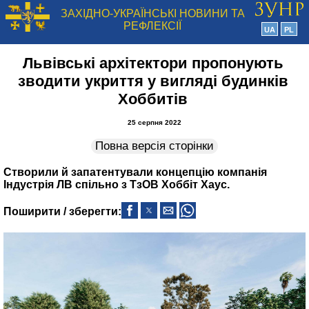
ЗАХІДНО-УКРАЇНСЬКІ НОВИНИ ТА
РЕФЛЕКСІЇ
UA
PL
Львівські архітектори пропонують
зводити укриття у вигляді будинків
Хоббитів
25 серпня 2022
Повна версія сторінки
Створили й запатентували концепцію компанія
Індустрія ЛВ спільно з ТзОВ Хоббіт Хаус.
Поширити / зберегти: