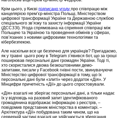
Крім цього, у Києві
підписано угоду
про співпрацю між
канцелярією прем’єр-міністра Польщі, Міністерством
цифрової трансформації України та Державною службою
спеціального зв’язку та захисту інформації України
(ДССЗЗІ). Угода спрямована на сприяння співпраці між
Польщею та Україною та проведення обмінів у сферах,
пов’язаних з новими цифровими технологіями та
кібербезпекою.
Але наскільки все це безпечно для українців? Пригадаємо,
як у травні цього року в Telegram з’явився бот, що за гроші
поширював персональні дані громадян України. Тоді ті,
хто скористалися двома безкоштовними демо-
запитами, писали у Facebook гнівні пости, звинувачуючи
Міністерство цифрової трансформації в тому, що їх
персональні дані були «злиті» через додаток «Дія». У
Мінцифри причетність «Дії» до цього спростовували.
«Дія» взагалі не зберігає персональні дані, а тільки надає
їх у відповідь на разовий запит ідентифікованого
громадянина відображає інформацію з реєстрів, –
повідомив представник міністерства в коментарі. –
Архітектура «Дії» побудована таким чином, що на
серверній частині взагалі не здійснюється зберігання