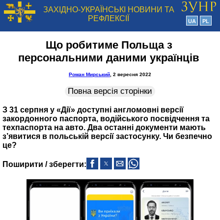
ЗАХІДНО-УКРАЇНСЬКІ НОВИНИ ТА
РЕФЛЕКСІЇ
UA
PL
Що робитиме Польща з
персональними даними українців
Роман Мирський
, 2 вересня 2022
Повна версія сторінки
З 31 серпня у «Дії» доступні англомовні версії
закордонного паспорта, водійського посвідчення та
техпаспорта на авто. Два останні документи мають
з’явитися в польській версії застосунку. Чи безпечно
це?
Поширити / зберегти: