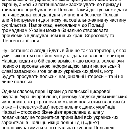
Україну, а «осіб з потенціалом» заохочувати до приїзду і
тривалого перебування в Польщі. Такий доступ може дати
не лише додаткові дані для зміцнення безпеки Польщі,
але й інструменти для тиску на соціально-активну частину
суспільства. Наприклад, нелояльним до Польщі
громадянам України можна банально створювати
проблеми з відвідуванням інших країн Євросоюзу та
Шенгенської зони.
Ну і останнє: сьогодні йдуть війни не так за території, як за
уми – які потім спокійно можуть здавати власне території.
Навіщо кидати в бій свою армію, якщо можна, володіючи
повною персональною інформацією, мати на польській
«лаві запасних» зговірливих українських діячів, котрі
будуть просувати польські національні інтереси – та й не
лише польські.
Одним словом, перші кроки до польської цифрової
окупації України зроблено, причому завдяки діям київських
чиновників, котрі розпочали «злив» польським властям (а
отже – і спецслужбам) персональних даних українців.
Наразі – стосовно біженців/переселенців, але у
подальшому це торкнеться принаймні всіх українських
заробітчан в Польщі. Якщо подібні дії («Дії»?)
продовжуватимуться, то реальна окупація Польщею