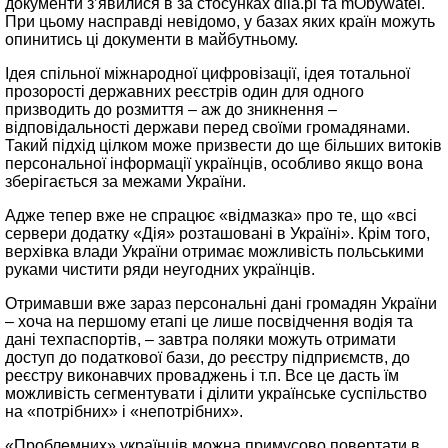
документи з’явилися в за стосунках diia.pl та mObywatel.
При цьому насправді невідомо, у базах яких країн можуть
опинитись ці документи в майбутньому.
Ідея спільної міжнародної цифровізації, ідея тотальної
прозорості державних реєстрів один для одного
призводить до розмиття – аж до зникнення –
відповідальності держави перед своїми громадянами.
Такий підхід цілком може призвести до ще більших витоків
персональної інформації українців, особливо якщо вона
зберігається за межами України.
Адже тепер вже не спрацює «відмазка» про те, що «всі
сервери додатку «Дія» розташовані в Україні». Крім того,
верхівка влади України отримає можливість польськими
руками чистити ряди неугодних українців.
Отримавши вже зараз персональні дані громадян України
– хоча на першому етапі це лише посвідчення водія та
дані техпаспортів, – завтра поляки можуть отримати
доступ до податкової бази, до реєстру підприємств, до
реєстру виконавчих проваджень і т.п. Все це дасть їм
можливість сегментувати і ділити українське суспільство
на «потрібних» і «непотрібних».
«Проблемних» українців можна примусово повертати в