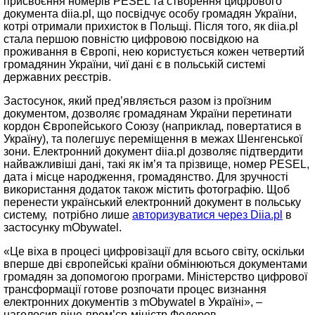
присвоєння номерів PESEL та створення цифрового
документа diia.pl, що посвідчує особу громадян України,
котрі отримали прихисток в Польщі. Після того, як diia.pl
стала першою повністю цифровою посвідкою на
проживання в Європі, нею користується кожен четвертий
громадянин України, чиї дані є в польській системі
державних реєстрів.
Застосунок, який пред’являється разом із проїзним
документом, дозволяє громадянам України перетинати
кордон Європейського Союзу (наприклад, повертатися в
Україну), та полегшує переміщення в межах Шенгенської
зони. Електронний документ diia.pl дозволяє підтвердити
найважливіші дані, такі як ім’я та прізвище, номер PESEL,
дата і місце народження, громадянство. Для зручності
використання додаток також містить фотографію. Щоб
перенести український електронний документ в польську
систему, потрібно лише
авторизуватися через Diia.pl
в
застосунку mObywatel.
«Це віха в процесі цифровізації для всього світу, оскільки
вперше дві європейські країни обмінюються документами
громадян за допомогою програми. Міністерство цифрової
трансформації готове розпочати процес визнання
електронних документів з mObywatel в Україні», –
наголосив віце-прем’єр-міністр Федоров.