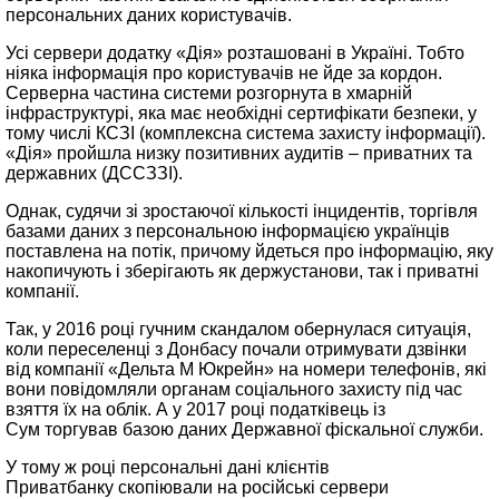
персональних даних користувачів.
Усі сервери додатку «Дія» розташовані в Україні. Тобто
ніяка інформація про користувачів не йде за кордон.
Серверна частина системи розгорнута в хмарній
інфраструктурі, яка має необхідні сертифікати безпеки, у
тому числі КСЗІ (комплексна система захисту інформації).
«Дія» пройшла низку позитивних аудитів – приватних та
державних (ДССЗЗІ).
Однак, судячи зі зростаючої кількості інцидентів, торгівля
базами даних з персональною інформацією українців
поставлена на потік, причому йдеться про інформацію, яку
накопичують і зберігають як держустанови, так і приватні
компанії.
Так, у 2016 році гучним скандалом обернулася ситуація,
коли переселенці з Донбасу почали отримувати дзвінки
від компанії «Дельта М Юкрейн» на номери телефонів, які
вони повідомляли органам соціального захисту під час
взяття їх на облік. А у 2017 році податківець із
Сум торгував базою даних Державної фіскальної служби.
У тому ж році персональні дані клієнтів
Приватбанку скопіювали на російські сервери