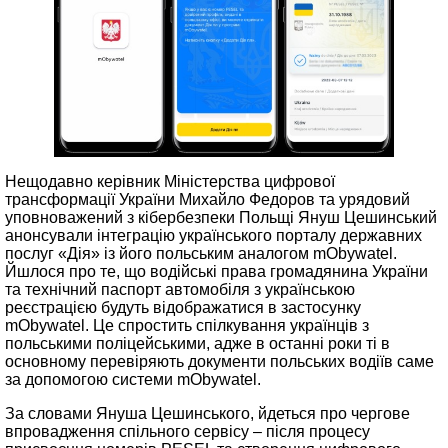
Нещодавно керівник Міністерства цифрової
трансформації України Михайло Федоров та урядовий
уповноважений з кібербезпеки Польщі Януш Цешинський
анонсували інтеграцію українського порталу державних
послуг «Дія» із його польським аналогом mObywatel.
Йшлося про те, що водійські права громадянина України
та технічний паспорт автомобіля з українською
реєстрацією будуть відображатися в застосунку
mObywatel. Це спростить спілкування українців з
польськими поліцейськими, адже в останні роки ті в
основному перевіряють документи польських водіїв саме
за допомогою системи mObywatel.
За словами Януша Цешинського, йдеться про чергове
впровадження спільного сервісу – після процесу