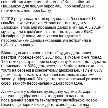
співробітники детективної компанії Kroll, найнятої
Нацбанком для пошуку інформації про інсайдерські
позики екс-акціонерів банку.
У 2018 році в «даркнеті» продавалася база даних 18
мільйонів користувачів «Нової пошти», тоді ж у
Запоріжжі впіймали продавців даних митниці. А у 2019-
му засудили харків’янина за торгівлю даними ДФС.
Ймовірно, це лише мала частка інцидентів з
персональними даними українців, які потрапили в
публічну площину.
Відповідно до першого в історії аудиту державних
реєстрів, проведеного у 2017 році, в Україні існує понад
135 таких реєстрів – при цьому точну їхню кількість досі не
оприлюднено. 80% держреєстрів зберігаються локально,
тобто на сервері в конкретному держоргані, і тільки 60%
держреєстрів мають атестовані комплексні системи
захисту інформації. Усе це створює колосальні ризики у
сфері захисту персональних даних громадян.
А тим часом у мобільному додатку «Дія» з 31 серпня
доступні відображення закордонного паспорта,
посвідчення водія та техпаспорту англійською мовою.
Власне, це перший крок до того, щоб останні два