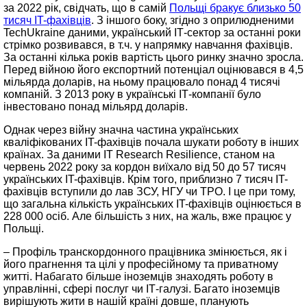
за 2022 рік, свідчать, що в самій
Польщі бракує близько 50
тисяч IT-фахівців
. З іншого боку, згідно з оприлюдненими
TechUkraine даними, український ІТ-сектор за останні роки
стрімко розвивався, в т.ч. у напрямку навчання фахівців.
За останні кілька років вартість цього ринку значно зросла.
Перед війною його експортний потенціал оцінювався в 4,5
мільярда доларів, на ньому працювало понад 4 тисячі
компаній. З 2013 року в українські ІТ-компанії було
інвестовано понад мільярд доларів.
Однак через війну значна частина українських
кваліфікованих IT-фахівців почала шукати роботу в інших
країнах. За даними IT Research Resilience, станом на
червень 2022 року за кордон виїхало від 50 до 57 тисяч
українських IT-фахівців. Крім того, приблизно 7 тисяч IT-
фахівців вступили до лав ЗСУ, НГУ чи ТРО. І це при тому,
що загальна кількість українських IT-фахівців оцінюється в
228 000 осіб. Але більшість з них, на жаль, вже працює у
Польщі.
– Профіль транскордонного працівника змінюється, як і
його прагнення та цілі у професійному та приватному
житті. Набагато більше іноземців знаходять роботу в
управлінні, сфері послуг чи ІТ-галузі. Багато іноземців
вирішують жити в нашій країні довше, планують