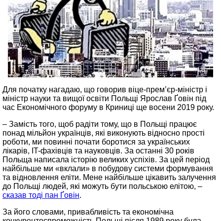
Для початку нагадаю, що говорив віце-прем’єр-міністр і
міністр науки та вищої освіти Польщі Ярослав Ґовін під
час Економічного форуму в Криниці ще восени 2019 року.
– Замість того, щоб радіти тому, що в Польщі працює
понад мільйон українців, які виконують відносно прості
роботи, ми повинні почати боротися за українських
лікарів, IT-фахівців та науковців. За останні 30 років
Польща написала історію великих успіхів. За цей період
найбільше ми «вклали» в побудову системи формування
та відновлення еліти. Мене найбільше цікавить залучення
до Польщі людей, які можуть бути польською елітою, –
сказав тоді пан Ґовін
.
За його словами, привабливість та економічна
конкурентоспроможність Польщі після 1989 року була