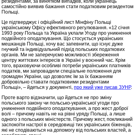
резидентами, за винятком випадків, коли українець
самостійно виявив бажання стати податковим резидентом
Польщі.
Це підтверджує і офіційний лист Мінфіну Польщі
українському Офісу ефективного регулювання. «12 січня
1993 року Польща та Україна уклали Угоду про уникнення
подвійного оподаткування. Що стосується українських
мешканців Польщі, хочу вас запевнити, що існує дуже
гнучкий та індивідуальний підхід польських податкових
органів. Ми не заперечуємо можливості збереження
центру життєвих інтересів в Україні у воєнний час. Крім
того, враховуючи особливі потреби українських платників
податків, ми запровадили спеціальне положення для
громадян України, що дозволяє їм за їх бажанням
добровільно ставати податковими резидентами
Польщі», – йдеться у документі,
про який уже писав ЗУНР
.
Проте варто відзначити, що йдеться не про зміну
польського закону чи польсько-української угоди про
уникнення подвійного оподаткування, а про жест доброї
волі – причому навіть не на рівні уряду Польщі, а лише
одного з польських міністерств. Причому жест, покликаний
заспокоїти настрої в середовищі тих українських біженців,
які не сподіваються на допомогу від польських властей, а