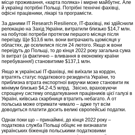
місце проживання, «карта поляка» і мирне майбутнє. Але
й українці потрібні Польщі. Потрібні технічні фахівці,
офісні працівники, лікарі та програмісти.
За даними IT Research Resilience, IT-фахівці, які здійснили
релокацію на Захід України, витратили близько $14,7 млн.
на побутові потреби протягом першого місяця після
переїзду. Ще $13,6 млн. вони витрачають щомісяця у
областях, де оселилися після 24 лютого. Якщо ж вони
переїдуть до Польщі, то до кінця 2022 року загальна сума
їх витрат (а фактично – вливання в економіку країни
перебування!) становитиме $137,1 млн.
Якщо ж українські IT-фахівці, які виїхали за кордон,
втратять статус податкового резидента України, то
приблизна втрата експортної виручки може становити як
мінімум близько $4,2-4,5 млрд. Звісно, враховуючи
спрощену систему оподаткування працівників цієї галузі в
Україні, київська скарбниця втратить небагато. А от
польська може отримати чимало – адже тут всім
доводиться платити досить великі європейські податки.
Однак поки що – принаймні, до кінця 2022 року –
податкова служба Польщі обіцяє не визнавати
українських біженців польськими податковими