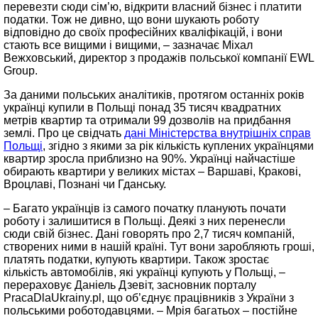
перевезти сюди сім’ю, відкрити власний бізнес і платити
податки. Тож не дивно, що вони шукають роботу
відповідно до своїх професійних кваліфікацій, і вони
стають все вищими і вищими, – зазначає Міхал
Вежховський, директор з продажів польської компанії EWL
Group.
За даними польських аналітиків, протягом останніх років
українці купили в Польщі понад 35 тисяч квадратних
метрів квартир та отримали 99 дозволів на придбання
землі. Про це свідчать
дані Міністерства внутрішніх справ
Польщі
, згідно з якими за рік кількість куплених українцями
квартир зросла приблизно на 90%. Українці найчастіше
обирають квартири у великих містах – Варшаві, Кракові,
Вроцлаві, Познані чи Гданську.
– Багато українців із самого початку планують почати
роботу і залишитися в Польщі. Деякі з них перенесли
сюди свій бізнес. Дані говорять про 2,7 тисяч компаній,
створених ними в нашій країні. Тут вони заробляють гроші,
платять податки, купують квартири. Також зростає
кількість автомобілів, які українці купують у Польщі, –
перераховує Даніель Дзевіт, засновник порталу
PracaDlaUkrainy.pl, що об’єднує працівників з України з
польськими роботодавцями. – Мрія багатьох – постійне