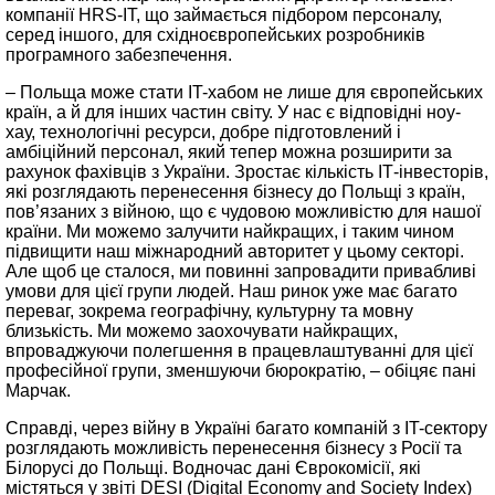
компанії HRS-IT, що займається підбором персоналу,
серед іншого, для східноєвропейських розробників
програмного забезпечення.
– Польща може стати IT-хабом не лише для європейських
країн, а й для інших частин світу. У нас є відповідні ноу-
хау, технологічні ресурси, добре підготовлений і
амбіційний персонал, який тепер можна розширити за
рахунок фахівців з України. Зростає кількість ІТ-інвесторів,
які розглядають перенесення бізнесу до Польщі з країн,
пов’язаних з війною, що є чудовою можливістю для нашої
країни. Ми можемо залучити найкращих, і таким чином
підвищити наш міжнародний авторитет у цьому секторі.
Але щоб це сталося, ми повинні запровадити привабливі
умови для цієї групи людей. Наш ринок уже має багато
переваг, зокрема географічну, культурну та мовну
близькість. Ми можемо заохочувати найкращих,
впроваджуючи полегшення в працевлаштуванні для цієї
професійної групи, зменшуючи бюрократію, – обіцяє пані
Марчак.
Справді, через війну в Україні багато компаній з IT-сектору
розглядають можливість перенесення бізнесу з Росії та
Білорусі до Польщі. Водночас дані Єврокомісії, які
містяться у звіті DESI (Digital Economy and Society Index)