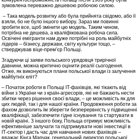
зумовлена переважно дешевою робочою силою.
– Така модель розвитку або була прийнята свідомо, або її
взяли, бо не було іншого вибору. Зараз ми повинні
зробити все, щоб змінити цю модель. Таким чином,
потрібна не дешева, а кваліфікована робоча сила.
Освічені емігранти нам дуже потрібні на роль майбутніх
лідерів – бізнесу, держави, світу культури тощо, –
стверджував віце-прем’єр Польщі.
Згадуючи ці заяви польського урядовця трирічної
давнини, можна критично оцінити реалії сьогодення.
Отже, як виконуються плани польської влади із залучення
майбутніх еліт?
– Початок роботи в Польщі IT-фахівців, які тікають від
війни з України чи з країн-агресорів, які не бажають нести
збитки через рішення своєї влади, – це можливість як для
цих людей, так і для нашої країни. Продовження роботи за
фахом дозволить їм зберегти безперервність у підвищенні
кваліфікації, забезпечити гідне існування та стартувати в
новій країні. З іншого боку, Польща отримує можливість
ефективніше залучати та підтримувати нові інвестиції в
ІТ-сектор і дасть час для навчання нових фахівців –
вважає Кінга Марчак, генеральний директор польської