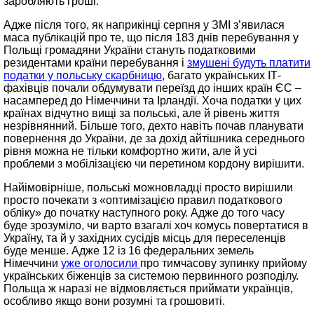
заробляють гроші.
Адже після того, як наприкінці серпня у ЗМІ з’явилася
маса публікацій про те, що після 183 днів перебування у
Польщі громадяни України стануть податковими
резидентами країни перебування і
змушені будуть платити
податки у польську скарбницю
, багато українських ІТ-
фахівців почали обдумувати переїзд до інших країн ЄС –
насамперед до Німеччини та Ірландії. Хоча податки у цих
країнах відчутно вищі за польські, але й рівень життя
незрівнянний. Більше того, дехто навіть почав планувати
повернення до України, де за дохід айтішника середнього
рівня можна не тільки комфортно жити, але й усі
проблеми з мобілізацією чи перетином кордону вирішити.
Найімовірніше, польські можновладці просто вирішили
просто почекати з «оптимізацією правил податкового
обліку» до початку наступного року. Адже до того часу
буде зрозуміло, чи варто взагалі хоч комусь повертатися в
Україну, та й у західних сусідів місць для переселенців
буде менше. Адже 12 із 16 федеральних земель
Німеччини
уже оголосили
про тимчасову зупинку прийому
українських біженців за системою первинного розподілу.
Польща ж наразі не відмовляється приймати українців,
особливо якщо вони розумні та грошовиті.