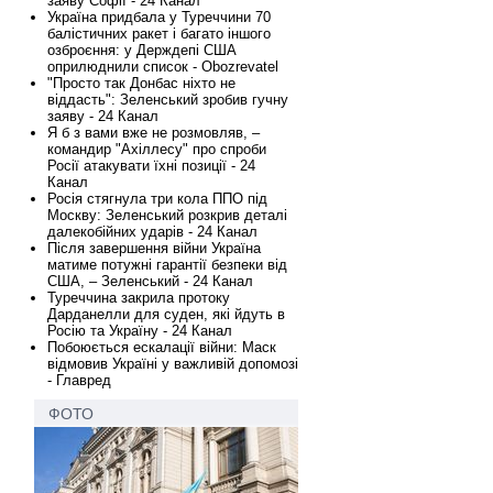
заяву Софії - 24 Канал
Україна придбала у Туреччини 70
балістичних ракет і багато іншого
озброєння: у Держдепі США
оприлюднили список - Obozrevatel
"Просто так Донбас ніхто не
віддасть": Зеленський зробив гучну
заяву - 24 Канал
Я б з вами вже не розмовляв, –
командир "Ахіллесу" про спроби
Росії атакувати їхні позиції - 24
Канал
Росія стягнула три кола ППО під
Москву: Зеленський розкрив деталі
далекобійних ударів - 24 Канал
Після завершення війни Україна
матиме потужні гарантії безпеки від
США, – Зеленський - 24 Канал
Туреччина закрила протоку
Дарданелли для суден, які йдуть в
Росію та Україну - 24 Канал
Побоюється ескалації війни: Маск
відмовив Україні у важливій допомозі
- Главред
ФОТО