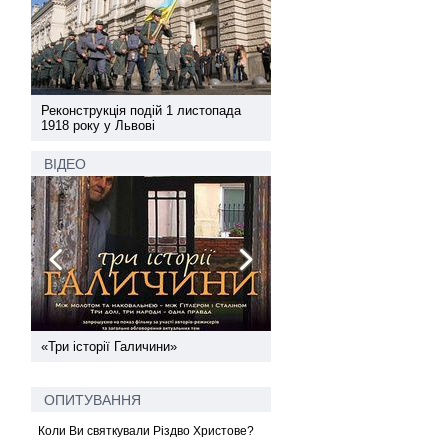
а
Реконструкція подій 1 листопада
Реконструкція подій 1 лис
1918 року у Львові
1918 року у Львові
ВІДЕО
ї
«Три історії Галичини»
Спільний інформпростір За
України
ОПИТУВАННЯ
Коли Ви святкували Різдво Христове?