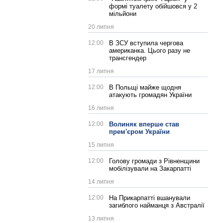
формі туалету обійшовся у 2
мільйони
20 липня
12:00
В ЗСУ вступила чергова
американка. Цього разу не
трансгендер
17 липня
12:00
В Польщі майже щодня
атакують громадян України
16 липня
12:00
Волиняк вперше став
прем'єром України
15 липня
12:00
Голову громади з Рівненщини
мобілізували на Закарпатті
14 липня
12:00
На Прикарпатті вшанували
загиблого найманця з Австралії
13 липня