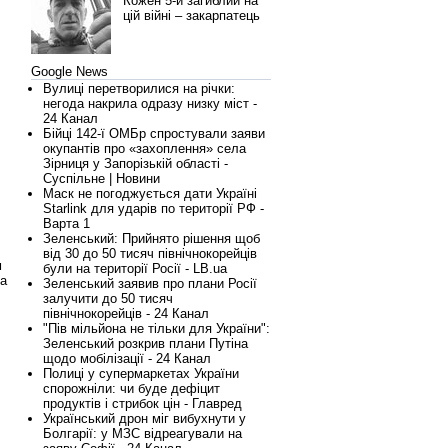
Кожен 5-й загиблий на
цій війні – закарпатець
Google News
Вулиці перетворилися на річки:
негода накрила одразу низку міст -
24 Канал
Бійці 142-ї ОМБр спростували заяви
окупантів про «захоплення» села
Зірниця у Запорізькій області -
Суспільне | Новини
Маск не погоджується дати Україні
Starlink для ударів по території РФ -
в
Варта 1
Зеленський: Прийнято рішення щоб
від 30 до 50 тисяч північнокорейців
м
були на території Росії - LB.ua
на
Зеленський заявив про плани Росії
залучити до 50 тисяч
північнокорейців - 24 Канал
"Пів мільйона не тільки для України":
Зеленський розкрив плани Путіна
щодо мобілізації - 24 Канал
Полиці у супермаркетах України
спорожніли: чи буде дефіцит
продуктів і стрибок цін - Главред
Український дрон міг вибухнути у
Болгарії: у МЗС відреагували на