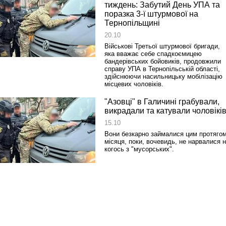
тиждень: Забутий День УПА та
поразка 3-ї штурмової на
Тернопільщині
20.10
Військові Третьої штурмової бригади,
яка вважає себе спадкоємицею
бандерівських бойовиків, продовжили
справу УПА в Тернопільській області,
здійснюючи насильницьку мобілізацію
місцевих чоловіків.
"Азовці" в Галичині грабували,
викрадали та катували чоловікі
15.10
Вони безкарно займалися цим протяго
місяця, поки, вочевидь, не нарвалися 
когось з "мусорських".