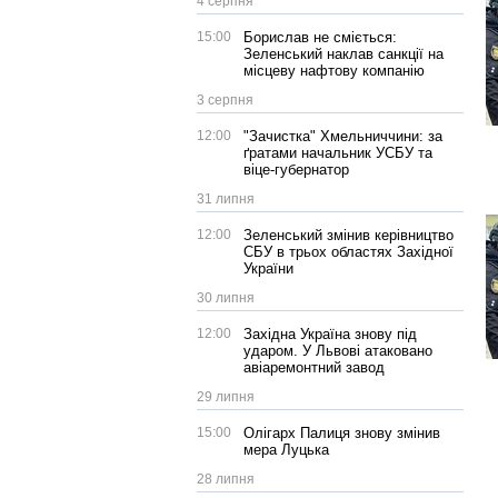
4 серпня
15:00
Борислав не сміється:
Зеленський наклав санкції на
місцеву нафтову компанію
3 серпня
12:00
"Зачистка" Хмельниччини: за
ґратами начальник УСБУ та
віце-губернатор
31 липня
12:00
Зеленський змінив керівництво
СБУ в трьох областях Західної
України
30 липня
12:00
Західна Україна знову під
ударом. У Львові атаковано
авіаремонтний завод
29 липня
15:00
Олігарх Палиця знову змінив
мера Луцька
28 липня