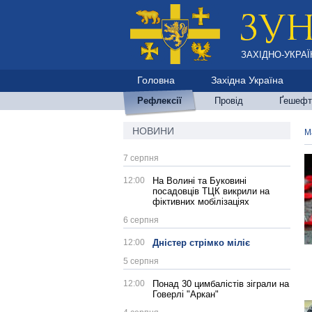
ЗАХІДНО-УКРАЇ
Головна
Західна Україна
Рефлексії
Провід
Ґешефт
НОВИНИ
М
7 серпня
12:00
На Волині та Буковині
посадовців ТЦК викрили на
фіктивних мобілізаціях
6 серпня
12:00
Дністер стрімко міліє
5 серпня
12:00
Понад 30 цимбалістів зіграли на
Говерлі "Аркан"