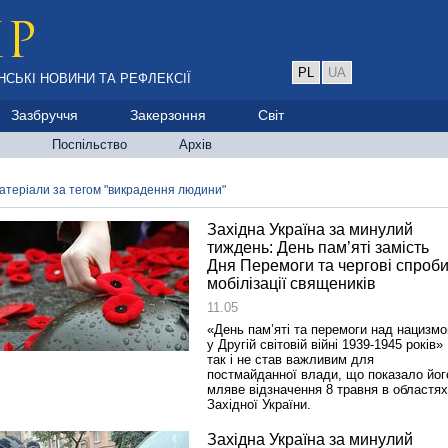
PL
UA
НСЬКІ НОВИНИ ТА РЕФЛЕКСІЇ
Зазбруччя
Закерзоння
Світ
Поспільство
Архів
атеріали за тегом "викрадення людини"
Західна Україна за минулий
тиждень: День пам’яті замість
Дня Перемоги та чергові спроб
мобілізації священиків
11.05
«День пам’яті та перемоги над нацизм
у Другій світовій війні 1939-1945 років»
так і не став важливим для
постмайданної влади, що показало йог
мляве відзначення 8 травня в областях
Західної України.
Західна Україна за минулий