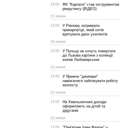
18:00
ФК "Карпати" став інструментом
рекрутингу (ВІДЕО)
27 липня
12:00
У Рівному затримали
прикарпатця, який хотів
врятувати двох ухилянтів
24 липня
15:00
У Польщі не хочуть повертати
до Львова картини з колекції
князів Любомирських
23 липня
15:00
У Яремче "джипери"
намагалися заблокувати роботу
екопосту
22 липня
12:00
На Хмельниччині доходи
оформляють на дітей та
дідуганів
21 липня
12:00
"Пам'ятник Ірині Фаріон" у