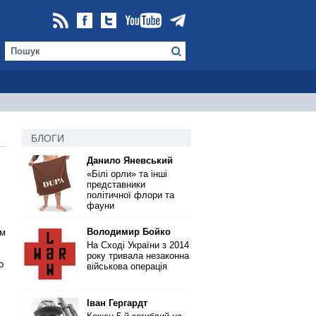
БЛОГИ
Данило Яневський
«Білі орли» та інші
представники
и
політичної флори та
фауни
Володимир Бойко
ом
На Сході України з 2014
року тривала незаконна
о
військова операція
Іван Гергардт