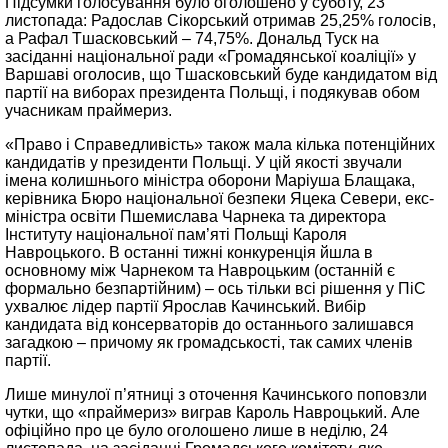
Підсумки голосування було оголошено у суботу, 23
листопада: Радослав Сікорський отримав 25,25% голосів,
а Рафал Тшасковський – 74,75%. Дональд Туск на
засіданні національної ради «Громадянської коаліції» у
Варшаві оголосив, що Тшасковський буде кандидатом від
партії на виборах президента Польщі, і подякував обом
учасникам праймериз.
«Право і Справедливість» також мала кілька потенційних
кандидатів у президенти Польщі. У цій якості звучали
імена колишнього міністра оборони Маріуша Блащака,
керівника Бюро національної безпеки Яцека Севери, екс-
міністра освіти Пшемислава Чарнека та директора
Інституту національної пам’яті Польщі Кароля
Навроцького. В останні тижні конкуренція йшла в
основному між Чарнеком та Навроцьким (останній є
формально безпартійним) – ось тільки всі рішення у ПіС
ухвалює лідер партії Ярослав Качинський. Вибір
кандидата від консерваторів до останнього залишався
загадкою – причому як громадськості, так самих членів
партії.
Лише минулої п’ятниці з оточення Качинського поповзли
чутки, що «праймериз» виграв Кароль Навроцький. Але
офіційно про це було оголошено лише в неділю, 24