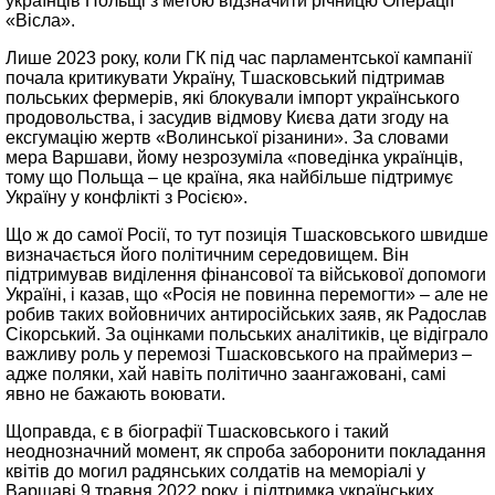
українців Польщі з метою відзначити річницю Операції
«Вісла».
Лише 2023 року, коли ГК під час парламентської кампанії
почала критикувати Україну, Тшасковський підтримав
польських фермерів, які блокували імпорт українського
продовольства, і засудив відмову Києва дати згоду на
ексгумацію жертв «Волинської різанини». За словами
мера Варшави, йому незрозуміла «поведінка українців,
тому що Польща – це країна, яка найбільше підтримує
Україну у конфлікті з Росією».
Що ж до самої Росії, то тут позиція Тшасковського швидше
визначається його політичним середовищем. Він
підтримував виділення фінансової та військової допомоги
Україні, і казав, що «Росія не повинна перемогти» – але не
робив таких войовничих антиросійських заяв, як Радослав
Сікорський. За оцінками польських аналітиків, це відіграло
важливу роль у перемозі Тшасковського на праймериз –
адже поляки, хай навіть політично заангажовані, самі
явно не бажають воювати.
Щоправда, є в біографії Тшасковського і такий
неоднозначний момент, як спроба заборонити покладання
квітів до могил радянських солдатів на меморіалі у
Варшаві 9 травня 2022 року, і підтримка українських