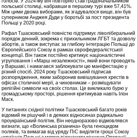
голосів. У 2024-му він повторно став градоначальником
польської столиці, набравши в першому турі вже 57,41%.
Між цими двома виборами, як згадувалося вище, він був
суперником Анджея Дуди у боротьбі за пост президента
Польщі у 2020 році.
Рафал Тшасковський повністю підтримує ліволіберальний
порядок денний, зокрема є прихильником ЛГБТ та дозволу
абортів, а також виступає за глибоку інтеграцію Польщі до
Європейського Союзу в рамках єврофедералістської
концепції. Він також постійно критикує націоналістичні
угруповання і «Марш незалежності», який вони проводять
у Варшаві, і намагався заблокувати цю маніфестацію у
різний спосіб. 2024 року Тшасковський підписав
розпорядження, яким заборонив вивішування хрестів в
офісах столичної мерії, а чиновникам – розміщувати
релігійні символи на своїх столах. Це викликало бурю у
громадському просторі, рішення критикував навіть Ілон
Маск.
У питаннях східної політики Тшасковський багато років
відомий як рішучий і в деяких відносинах радикально
проукраїнський політик. Він неодноразово відмовлявся
визнати, що «Волинська різанина» була геноцидом
поляків, та вимагав від уряду ПіС виділяти гроші Союзу