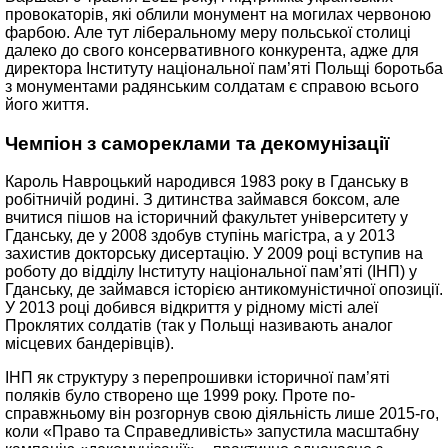
провокаторів, які облили монумент на могилах червоною
фарбою. Але тут ліберальному меру польської столиці
далеко до свого консервативного конкурента, адже для
директора Інституту національної пам’яті Польщі боротьба
з монументами радянським солдатам є справою всього
його життя.
Чемпіон з самореклами та декомунізації
Кароль Навроцький народився 1983 року в Гданську в
робітничій родині. З дитинства займався боксом, але
вчитися пішов на історичний факультет університету у
Гданську, де у 2008 здобув ступінь магістра, а у 2013
захистив докторську дисертацію. У 2009 році вступив на
роботу до відділу Інституту національної пам’яті (ІНП) у
Гданську, де займався історією антикомуністичної опозиції.
У 2013 році добився відкриття у рідному місті алеї
Проклятих солдатів (так у Польщі називають аналог
місцевих бандерівців).
ІНП як структуру з перепрошивки історичної пам’яті
поляків було створено ще 1999 року. Проте по-
справжньому він розгорнув свою діяльність лише 2015-го,
коли «Право та Справедливість» запустила масштабну