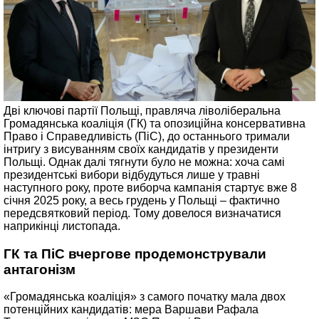
Дві ключові партії Польщі, правляча ліволіберальна
Громадянська коаліція (ГК) та опозиційна консервативна
Право і Справедливість (ПіС), до останнього тримали
інтригу з висуванням своїх кандидатів у президенти
Польщі. Однак далі тягнути було не можна: хоча самі
президентські вибори відбудуться лише у травні
наступного року, проте виборча кампанія стартує вже 8
січня 2025 року, а весь грудень у Польщі – фактично
передсвятковий період. Тому довелося визначатися
наприкінці листопада.
ГК та ПіС вчергове продемонстрували
антагонізм
«Громадянська коаліція» з самого початку мала двох
потенційних кандидатів: мера Варшави Рафала