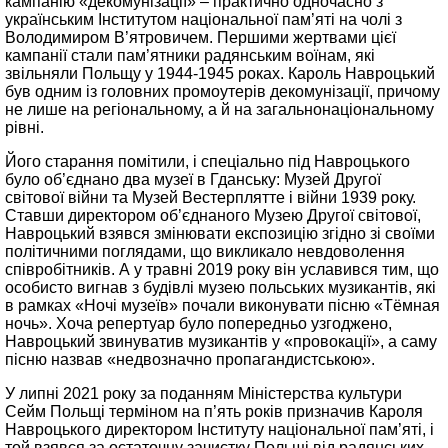
кампанію «декомунізації» – практично одночасно з
українським Інститутом національної пам’яті на чолі з
Володимиром В’ятровичем. Першими жертвами цієї
кампанії стали пам’ятники радянським воїнам, які
звільняли Польщу у 1944-1945 роках. Кароль Навроцький
був одним із головних промоутерів декомунізації, причому
не лише на регіональному, а й на загальнонаціональному
рівні.
Його старання помітили, і спеціально під Навроцького
було об’єднано два музеї в Гданську: Музей Другої
світової війни та Музей Вестерплятте і війни 1939 року.
Ставши директором об’єднаного Музею Другої світової,
Навроцький взявся змінювати експозицію згідно зі своїми
політичними поглядами, що викликало невдоволення
співробітників. А у травні 2019 року він уславився тим, що
особисто вигнав з будівлі музею польських музикантів, які
в рамках «Ночі музеїв» почали виконувати пісню «Тёмная
ночь». Хоча репертуар було попередньо узгоджено,
Навроцький звинуватив музикантів у «провокації», а саму
пісню назвав «недвозначно пропагандистською».
У липні 2021 року за поданням Міністерства культури
Сейм Польщі терміном на п’ять років призначив Кароля
Навроцького директором Інституту національної пам’яті, і
той взявся за остаточну зачистку Польщі від радянських