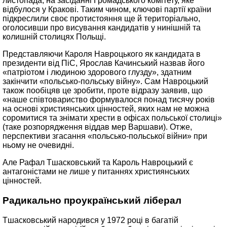
листопада, на засіданні Громадського комітету, яке
відбулося у Кракові. Таким чином, ключові партії країни
підкреслили своє протистояння ще й територіально,
оголосивши про висування кандидатів у нинішній та
колишній столицях Польщі.
Представляючи Кароля Навроцького як кандидата в
президенти від ПіС, Ярослав Качинський назвав його
«патріотом і людиною здорового глузду», здатним
закінчити «польсько-польську війну». Сам Навроцький
також пообіцяв це зробити, проте відразу заявив, що
«наше співтовариство формувалося понад тисячу років
на основі християнських цінностей, яких нам не можна
соромитися та знімати хрести в офісах польської столиці»
(таке розпорядження віддав мер Варшави). Отже,
перспективи згасання «польсько-польської війни» при
ньому не очевидні.
Але Рафал Тшасковський та Кароль Навроцький є
антагоністами не лише у питаннях християнських
цінностей.
Радикально проукраїнський ліберал
Тшасковський народився у 1972 році в багатій