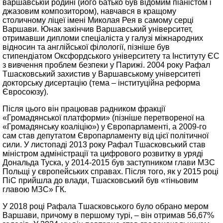
варшавській родині (його батько був відомим піаністом і
джазовим композитором), навчався в кращому
столичному ліцеї імені Миколая Рея в самому серці
Варшави. Юнак закінчив Варшавський університет,
отримавши дипломи спеціаліста у галузі міжнародних
відносин та англійської філології, пізніше був
стипендіатом Оксфордського університету та Інституту ЄС
з вивчення проблем безпеки у Парижі. 2004 року Рафал
Тшасковський захистив у Варшавському університеті
докторську дисертацію (тема – інституційна реформа
Євросоюзу).
Після цього він працював радником фракції
«Громадянської платформи» (пізніше перетвореної на
«Громадянську коаліцію») у Європарламенті, а 2009-го
сам став депутатом Європарламенту від цієї політичної
сили. У листопаді 2013 року Рафал Тшасковський став
міністром адміністрації та цифрового розвитку в уряді
Дональда Туска, у 2014-2015 був заступником глави МЗС
Польщі у європейських справах. Після того, як у 2015 році
ПіС прийшла до влади, Тшасковський був «тіньовим
главою МЗС» ГК.
У 2018 році Рафала Тшасковського було обрано мером
Варшави, причому в першому турі, – він отримав 56,67%