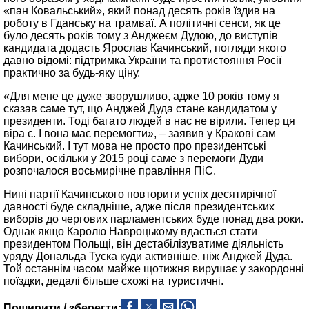
«пан Ковальський», який понад десять років їздив на
роботу в Гданську на трамваї. А політичні сенси, як це
було десять років тому з Анджеєм Дудою, до виступів
кандидата додасть Ярослав Качинський, погляди якого
давно відомі: підтримка України та протистояння Росії
практично за будь-яку ціну.
«Для мене це дуже зворушливо, адже 10 років тому я
сказав саме тут, що Анджей Дуда стане кандидатом у
президенти. Тоді багато людей в ​​нас не вірили. Тепер ця
віра є. І вона має перемогти», – заявив у Кракові сам
Качинський. І тут мова не просто про президентські
вибори, оскільки у 2015 році саме з перемоги Дуди
розпочалося восьмирічне правління ПіС.
Нині партії Качинського повторити успіх десятирічної
давності буде складніше, адже після президентських
виборів до чергових парламентських буде понад два роки.
Однак якщо Каролю Навроцькому вдасться стати
президентом Польщі, він дестабілізуватиме діяльність
уряду Дональда Туска куди активніше, ніж Анджей Дуда.
Той останнім часом майже щотижня вирушає у закордонні
поїздки, дедалі більше схожі на туристичні.
Поширити / зберегти: