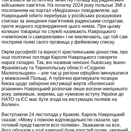
військових пам’яток. На початку 2024 року польські ЗМІ з
посиланням на портал «Медіазона» повідомляли, що
Навроцький нібито перебуває у російських розшукових
списках за знищення пам’ятників радянським солдатам,
проте жодного підтвердження цього немає. При цьому
колишні товариші по службі називають Навроцького
«чемпіоном із самореклами» і не виключають, що той сам
посприяв появі свого прізвища у фейковому списку.
Окрім русофобії та вірності християнським цінностям, про
інші політичні погляди Кароля Навроцького говорити
наразі складно. Так, він називав нинішні Львівську, Івано-
Франківську та Тернопільську області «Східною
Малопольщею» – але так ці регіони офіційно іменувалися
у міжвоєнній Польщі. А публічно критикувати позицію
Києва щодо заборони ексгумації жертв «Волинської
різанини» Навроцький розпочав лише восени нинішнього
року, заявивши, зокрема, що «умовою вступу України до
НАТО та ЄС має бути згода на ексгумацію поляків на
Волині».
Виступаючи 24 листопада у Кракові, Кароль Навроцький
сказав: «Можу з повною відповідальністю сказати, що
готовий представляти всіх поляків». Зважаючи на все,
його образом у ході кампанії буде простий поляк, умовний