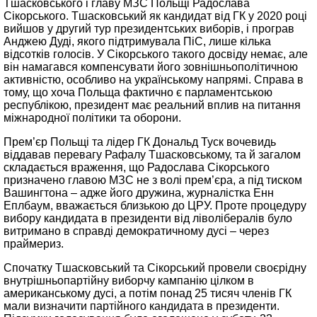
Тшасковського і главу МЗС Польщі Радослава
Сікорського. Тшасковський як кандидат від ГК у 2020 році
вийшов у другий тур президентських виборів, і програв
Анджею Дуді, якого підтримувала ПіС, лише кілька
відсотків голосів. У Сікорського такого досвіду немає, але
він намагався компенсувати його зовнішньополітичною
активністю, особливо на українському напрямі. Справа в
тому, що хоча Польща фактично є парламентською
республікою, президент має реальний вплив на питання
міжнародної політики та оборони.
Прем’єр Польщі та лідер ГК Дональд Туск вочевидь
віддавав перевагу Рафалу Тшасковському, та й загалом
складається враження, що Радослава Сікорського
призначено главою МЗС не з волі прем’єра, а під тиском
Вашингтона – адже його дружина, журналістка Енн
Еплбаум, вважається близькою до ЦРУ. Проте процедуру
вибору кандидата в президенти від ліволібералів було
витримано в справді демократичному дусі – через
праймериз.
Спочатку Тшасковський та Сікорський провели своєрідну
внутрішньопартійну виборчу кампанію цілком в
американському дусі, а потім понад 25 тисяч членів ГК
мали визначити партійного кандидата в президенти.