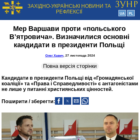
ЗАХІДНО-УКРАЇНСЬКІ НОВИНИ ТА
РЕФЛЕКСІЇ
UA
PL
Мер Варшави проти «польського
В’ятровича». Визначилися основні
кандидати в президенти Польщі
Олег Хавич
, 27 листопада 2024
Повна версія сторінки
Кандидати в президенти Польщі від «Громадянської
коаліції» та «Права і Справедливості» є антагоністами
не лише у питанні християнських цінностей.
Поширити / зберегти: