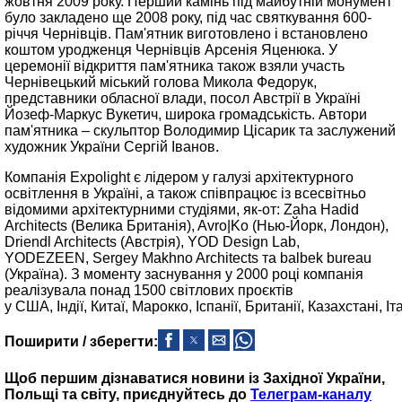
жовтня 2009 року. Перший камінь під майбутній монумент
було закладено ще 2008 року, під час святкування 600-
річчя Чернівців. Пам'ятник виготовлено і встановлено
коштом уродженця Чернівців Арсенія Яценюка. У
церемонії відкриття пам'ятника також взяли участь
Чернівецький міський голова Микола Федорук,
представники обласної влади, посол Австрії в Україні
Йозеф-Маркус Вукетич, широка громадськість. Автори
пам'ятника – скульптор Володимир Цісарик та заслужений
художник України Сергій Іванов.
Компанія Expolight є лідером у галузі архітектурного
освітлення в Україні, а також співпрацює із всесвітньо
відомими архітектурними студіями, як-от: Zaha Hadid
Architects (Велика Британія), Avro|Ko (Нью-Йорк, Лондон),
Driendl Architects (Австрія), YOD Design Lab,
YODEZEEN, Sergey Makhno Architects та balbek bureau
(Україна). З моменту заснування у 2000 році компанія
реалізувала понад 1500 світлових проєктів
у США, Індії, Китаї, Марокко, Іспанії, Британії, Казахстані, Іт
Поширити / зберегти:
Щоб першим дізнаватися новини із Західної України,
Польщі та світу, приєднуйтесь до
Телеграм-каналу