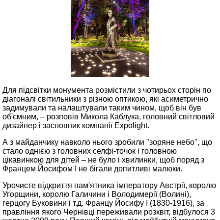
Для підсвітки монумента розмістили з чотирьох сторін по
діагоналі світильники з різною оптикою, які асиметрично
задимували та налаштували таким чином, щоб він був
об'ємним, – розповів Микола Каблука, головний світловий
дизайнер і засновник компанії Expolight.
А з майданчику навколо нього зробили "зоряне небо", що
стало однією з головних селфі-точок і головною
цікавинкою для дітей – не було і хвилинки, щоб поряд з
Францем Йосифом І не бігали допитливі малюки.
Урочисте відкриття пам'ятника імператору Австрії, королю
Угорщини, королю Галичини і Володимерії (Волині),
герцогу Буковини і т.д. Францу Йосифу І (1830-1916), за
правління якого Чернівці переживали розквіт, відбулося 3