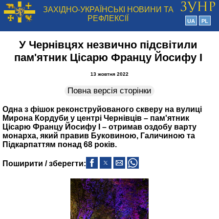
ЗАХІДНО-УКРАЇНСЬКІ НОВИНИ ТА
РЕФЛЕКСІЇ
UA
PL
У Чернівцях незвично підсвітили
пам'ятник Цісарю Францу Йосифу І
13 жовтня 2022
Повна версія сторінки
Одна з фішок реконструйованого скверу на вулиці
Мирона Кордуби у центрі Чернівців – пам'ятник
Цісарю Францу Йосифу І – отримав оздобу варту
монарха, який правив Буковиною, Галичиною та
Підкарпаттям понад 68 років.
Поширити / зберегти: