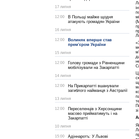
Л
17 липня
і
п
м
12:00
В Польщі майже щодня
(
атакують громадян України
п
16 липня
п
Л
12:00
Волиняк вперше став
«
прем'єром України
м
м
15 липня
д
н
12:00
Голову громади з Рівненщини
С
мобілізували на Закарпатті
Ц
14 липня
с
щ
12:00
На Прикарпатті вшанували
м
загиблого найманця з Австралії
к
п
13 липня
т
П
12:00
Переселенців з Херсонщини
з
масово прийматимуть і на
А
Закарпатті
Я
10 липня
Л
п
15:00
Адіннаротъ: У Львові