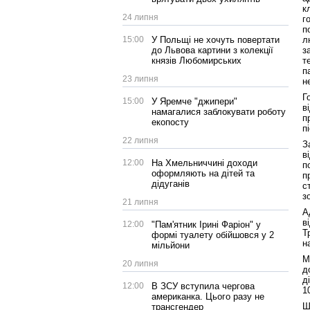
к
24 липня
г
п
л
15:00
У Польщі не хочуть повертати
з
до Львова картини з колекції
т
князів Любомирських
п
23 липня
н
Г
15:00
У Яремче "джипери"
в
намагалися заблокувати роботу
п
екопосту
п
22 липня
З
в
12:00
На Хмельниччині доходи
п
оформляють на дітей та
п
дідуганів
с
з
21 липня
А
в
12:00
"Пам'ятник Ірині Фаріон" у
Т
формі туалету обійшовся у 2
н
мільйони
М
20 липня
д
д
12:00
В ЗСУ вступила чергова
1
американка. Цього разу не
Ш
трансгендер