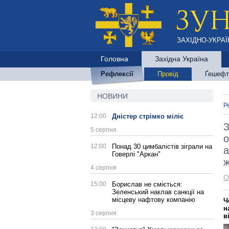
ЗАХІДНО-УКРАЇ
Головна
Західна Україна
Рефлексії
Провід
Ґешефт
НОВИНИ
Р
12:00
Дністер стрімко міліє
З
5 серпня
о
12:00
Понад 30 цимбалістів зіграли на
а
Говерлі "Аркан"
ж
4 серпня
О
15:00
Борислав не сміється:
Зеленський наклав санкції на
місцеву нафтову компанію
Ч
н
3 серпня
в