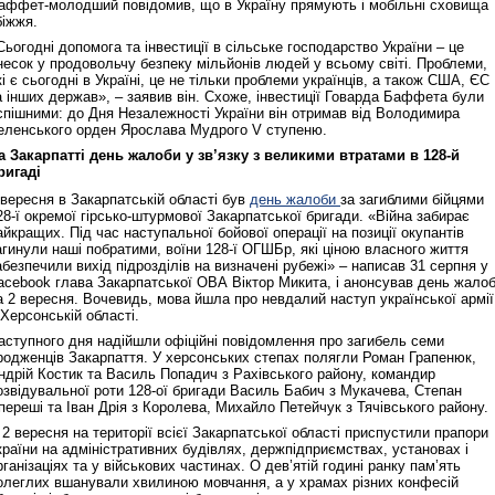
аффет-молодший повідомив, що в Україну прямують і мобільні сховища
біжжя.
Сьогодні допомога та інвестиції в сільське господарство України – це
несок у продовольчу безпеку мільйонів людей у всьому світі. Проблеми,
кі є сьогодні в Україні, це не тільки проблеми українців, а також США, ЄС
а інших держав», – заявив він. Схоже, інвестиції Говарда Баффета були
спішними: до Дня Незалежності України він отримав від Володимира
еленського орден Ярослава Мудрого V ступеню.
а Закарпатті день жалоби у зв’язку з великими втратами в 128-й
ригаді
 вересня в Закарпатській області був
день жалоби
за загиблими бійцями
28-ї окремої гірсько-штурмової Закарпатської бригади. «Війна забирає
айкращих. Під час наступальної бойової операції на позиції окупантів
агинули наші побратими, воїни 128-ї ОГШБр, які ціною власного життя
абезпечили вихід підрозділів на визначені рубежі» – написав 31 серпня у
acebook глава Закарпатської ОВА Віктор Микита, і анонсував день жало
а 2 вересня. Вочевидь, мова йшла про невдалий наступ української армії
 Херсонській області.
аступного дня надійшли офіційні повідомлення про загибель семи
родженців Закарпаття. У херсонських степах полягли Роман Грапенюк,
ндрій Костик та Василь Попадич з Рахівського району, командир
озвідувальної роти 128-ої бригади Василь Бабич з Мукачева, Степан
переші та Іван Дрія з Королева, Михайло Петейчук з Тячівського району.
 2 вересня на території всієї Закарпатської області приспустили прапори
країни на адміністративних будівлях, держпідприємствах, установах і
рганізаціях та у військових частинах. О дев’ятій годині ранку пам’ять
олеглих вшанували хвилиною мовчання, а у храмах різних конфесій