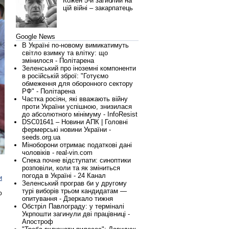
Кожен 5-й загиблий на
цій війні – закарпатець
Google News
В Україні по-новому вимикатимуть
світло взимку та влітку: що
змінилося - Політарена
Зеленський про іноземні компоненти
в російській зброї: "Готуємо
обмеження для оборонного сектору
РФ" - Політарена
Частка росіян, які вважають війну
проти України успішною, знизилася
до абсолютного мінімуму - InfoResist
DSC01641 – Новини АПК | Головні
фермерські новини України -
seeds.org.ua
Міноборони отримає податкові дані
чоловіків - real-vin.com
Спека почне відступати: синоптики
розповіли, коли та як зміниться
погода в Україні - 24 Канал
и
Зеленський програв би у другому
турі виборів трьом кандидатам —
ю
опитування - Дзеркало тижня
Обстріл Павлограду: у терміналі
Укрпошти загинули дві працівниці -
Апостроф