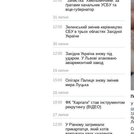
12:00
"Зачистка" Хмельниччини: за
ґратами начальник УСБУ та
віце-губернатор
31 липня
12:00
Зеленський змінив керівництво
СБУ в трьох областях Західної
України
30 липня
12:00
Західна Україна знову під
ударом. У Львові атаковано
авіаремонтний завод
29 липня
15:00
Олігарх Палиця знову змінив
мера Луцька
28 липня
П
18:00
ФК "Карпати" став інструментом
У
рекрутингу (ВІДЕО)
о
т
27 липня
б
Л
12:00
У Рівному затримали
С
прикарпатця, який хотів
а
врятувати двох ухилянтів