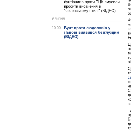
п
бунтівників проти ТЦК змусили
В
просити вибачення в
о
"чеченському стилі" (ВІДЕО)
о
9 липня
Ф
м
10:00
Бунт проти людоловів у
к
Львові виявився безглуздим
в
(ВІДЕО)
F
Ц
п
в
т
в
С
т
с
ж
н
С
д
к
з
Т
п
Б
д
т