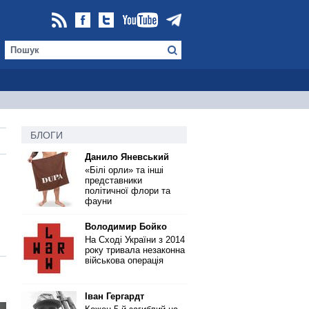
БЛОГИ
Данило Яневський
«Білі орли» та інші
представники
політичної флори та
фауни
Володимир Бойко
На Сході України з 2014
року тривала незаконна
військова операція
Іван Гергардт