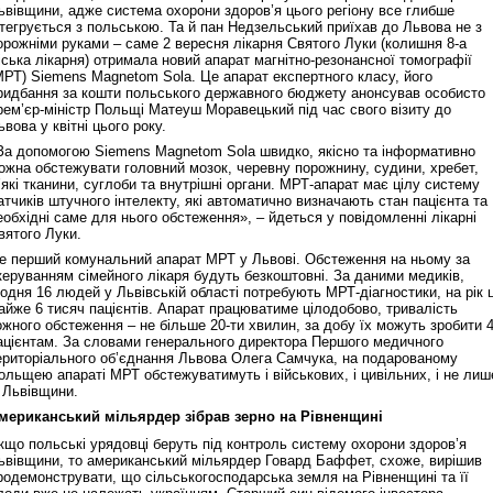
ьвівщини, адже система охорони здоров’я цього регіону все глибше
нтегрується з польською. Та й пан Недзельський приїхав до Львова не з
орожніми руками – саме 2 вересня лікарня Святого Луки (колишня 8-а
іська лікарня) отримала новий апарат магнітно-резонансної томографії
Реконструкція подій 1 листопад
МРТ) Siemens Magnetom Sola. Це апарат експертного класу, його
1918 року у Львові
ридбання за кошти польського державного бюджету анонсував особисто
рем’єр-міністр Польщі Матеуш Моравецький під час свого візиту до
ьвова у квітні цього року.
За допомогою Siemens Magnetom Sola швидко, якісно та інформативно
ожна обстежувати головний мозок, черевну порожнину, судини, хребет,
’які тканини, суглоби та внутрішні органи. МРТ-апарат має цілу систему
атчиків штучного інтелекту, які автоматично визначають стан пацієнта та
еобхідні саме для нього обстеження», – йдеться у повідомленні лікарні
вятого Луки.
е перший комунальний апарат МРТ у Львові. Обстеження на ньому за
керуванням сімейного лікаря будуть безкоштовні. За даними медиків,
одня 16 людей у Львівській області потребують МРТ-діагностики, на рік 
айже 6 тисяч пацієнтів. Апарат працюватиме цілодобово, тривалість
ожного обстеження – не більше 20-ти хвилин, за добу їх можуть зробити 
Спільний інформпростір Західно
ацієнтам. За словами генерального директора Першого медичного
України
ериторіального об’єднання Львова Олега Самчука, на подарованому
ольщею апараті МРТ обстежуватимуть і військових, і цивільних, і не лиш
і Львівщини.
мериканський мільярдер зібрав зерно на Рівненщині
кщо польські урядовці беруть під контроль систему охорони здоров’я
ьвівщини, то американський мільярдер Говард Баффет, схоже, вирішив
родемонструвати, що сільськогосподарська земля на Рівненщині та її