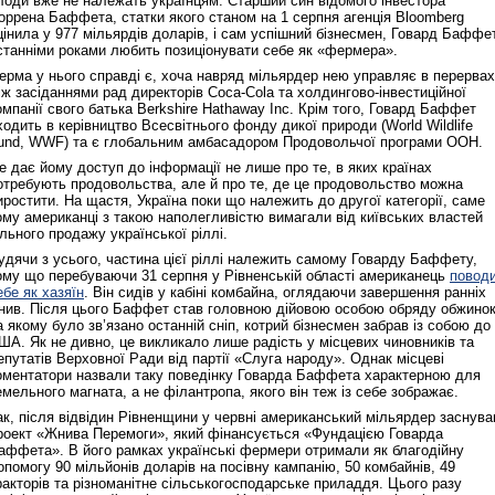
лоди вже не належать українцям. Старший син відомого інвестора
оррена Баффета, статки якого станом на 1 серпня агенція Bloomberg
цінила у 977 мільярдів доларів, і сам успішний бізнесмен, Говард Баффе
станніми роками любить позиціонувати себе як «фермера».
ерма у нього справді є, хоча навряд мільярдер нею управляє в перервах
іж засіданнями рад директорів Coca-Cola та холдингово-інвестиційної
омпанії свого батька Berkshire Hathaway Inc. Крім того, Говард Баффет
ходить в керівництво Всесвітнього фонду дикої природи (World Wildlife
und, WWF) та є глобальним амбасадором Продовольчої програми ООН.
е дає йому доступ до інформації не лише про те, в яких країнах
отребують продовольства, але й про те, де це продовольство можна
иростити. На щастя, Україна поки що належить до другої категорії, саме
ому американці з такою наполегливістю вимагали від київських властей
ільного продажу української ріллі.
удячи з усього, частина цієї ріллі належить самому Говарду Баффету,
ому що перебуваючи 31 серпня у Рівненській області американець
повод
ебе як хазяїн
. Він сидів у кабіні комбайна, оглядаючи завершення ранніх
нив. Після цього Баффет став головною дійовою особою обряду обжинок
а якому було зв’язано останній сніп, котрий бізнесмен забрав із собою до
ША. Як не дивно, це викликало лише радість у місцевих чиновників та
епутатів Верховної Ради від партії «Слуга народу». Однак місцеві
оментатори назвали таку поведінку Говарда Баффета характерною для
емельного магната, а не філантропа, якого він теж із себе зображає.
ак, після відвідин Рівненщини у червні американський мільярдер заснува
роект «Жнива Перемоги», який фінансується «Фундацією Говарда
аффета». В його рамках українські фермери отримали як благодійну
опомогу 90 мільйонів доларів на посівну кампанію, 50 комбайнів, 49
ракторів та різноманітне сільськогосподарське приладдя. Цього разу