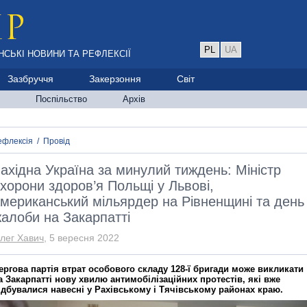
PL
UA
НСЬКІ НОВИНИ ТА РЕФЛЕКСІЇ
Зазбруччя
Закерзоння
Світ
Поспільство
Архів
ефлексія
/
Провід
ахідна Україна за минулий тиждень: Міністр
хорони здоров’я Польщі у Львові,
мериканський мільярдер на Рівненщині та день
алоби на Закарпатті
лег Хавич
, 5 вересня 2022
ергова партія втрат особового складу 128-ї бригади може викликати
а Закарпатті нову хвилю антимобілізаційних протестів, які вже
ідбувалися навесні у Рахівському і Тячівському районах краю.