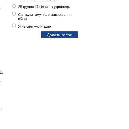
25 грудня і 7 січня, як українець
т
Святкуватиму після завершення
війни
Я не святкую Різдво
ив
,
в