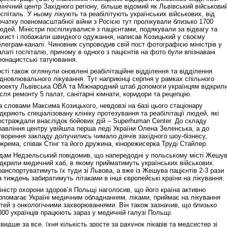
лінічний центр Західного регіону, більше відомий як Львівський військови
оспіталь. У ньому лікують та реабілітують українських військових, від
очатку повномасштабної війни з Росією тут пролікували близько 1700
юдей. Міністри поспілкувалися з пацієнтами, подякували за відвагу та
ахист і побажали швидкого одужання, написав Козицький у своєму
елеграм-каналі. Чиновник супроводив свій пост фотографією міністрів у
алаті госпіталю, причому в одного з пацієнтів на фото були впізнавані
еонацистські татуювання.
ості також оглянули оновлені реабілітаційне відділення та відділення
ідновлювального лікування. Тут наприкінці серпня у рамках спільного
роекту Львівська ОВА та Міжнародний штаб допомоги українцям відкрил
ісля ремонту 5 палат, санітарні кімнати, коридори та рецепцію.
а словами Максима Козицького, невдовзі на базі цього стаціонару
ідкриють спеціалізовану клініку протезування та реабілітації людей, які
остраждали внаслідок бойових дій – Superhuman Center. До складу
равління центру увійшла перша леді України Олена Зеленська, а до
творення закладу долучились чимало діячів західного шоу-бізнесу,
окрема, співак Стінг та його дружина, кінорежисерка Труді Стайлер.
дам Недзельський повідомив, що напередодні у польському місті Жешу
ідкрили медичний хаб, в якому прийматимуть українських військових.
ранспортуватимуть їх туди зі Львова, а вже із Жешува пацієнтів 2-3 рази
а тиждень забиратимуть літаками в інші європейські країни на лікування.
іністр охорони здоров’я Польщі наголосив, що його країна активно
опомагає Україні медичним обладнанням, ліками, приймає на лікування
ітей з онкологічними захворюваннями. Він також зазначив, що близько
000 українців працюють зараз у медичній галузі Польщі.
видше за все, їхня кількість зросте за рахунок лікарів та медсестер зі