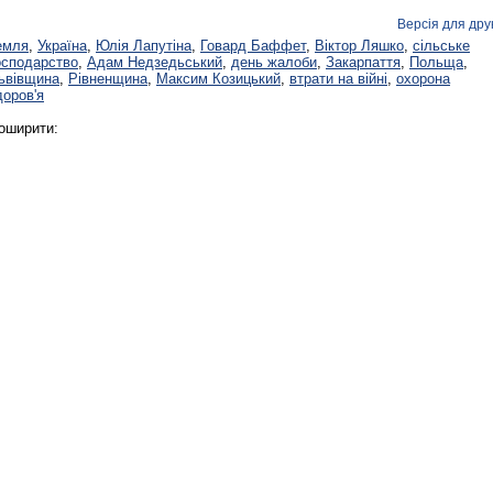
Версія для дру
емля
,
Україна
,
Юлія Лапутіна
,
Говард Баффет
,
Віктор Ляшко
,
сільське
осподарство
,
Адам Недзедьський
,
день жалоби
,
Закарпаття
,
Польща
,
ьвівщина
,
Рівненщина
,
Максим Козицький
,
втрати на війні
,
охорона
доров'я
оширити: