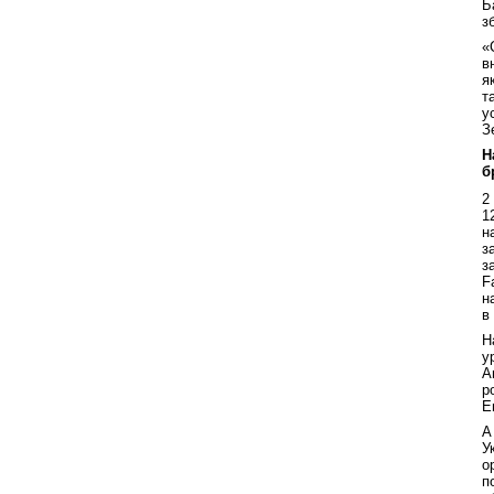
Б
з
«
в
я
т
у
З
Н
б
2
1
н
з
з
F
н
в
Н
у
А
р
Е
А
У
о
п