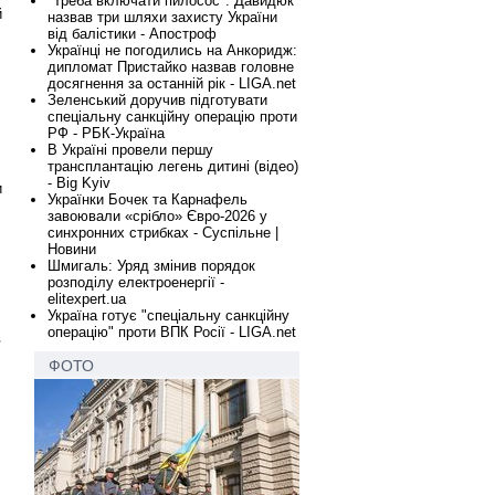
"Треба включати пилосос": Давидюк
й
назвав три шляхи захисту України
від балістики - Апостроф
Українці не погодились на Анкоридж:
дипломат Пристайко назвав головне
досягнення за останній рік - LIGA.net
Зеленський доручив підготувати
спеціальну санкційну операцію проти
РФ - РБК-Україна
В Україні провели першу
трансплантацію легень дитині (відео)
- Big Kyiv
и
Українки Бочек та Карнафель
завоювали «срібло» Євро-2026 у
синхронних стрибках - Суспільне |
Новини
Шмигаль: Уряд змінив порядок
розподілу електроенергії -
elitexpert.ua
Україна готує "спеціальну санкційну
операцію" проти ВПК Росії - LIGA.net
в
ФОТО