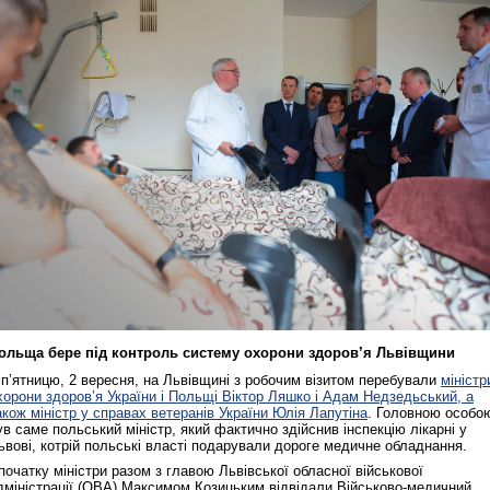
ольща бере під контроль систему охорони здоров’я Львівщини
 п’ятницю, 2 вересня, на Львівщині з робочим візитом перебували
міністр
хорони здоров’я України і Польщі Віктор Ляшко і Адам Недзедьський, а
акож міністр у справах ветеранів України Юлія Лапутіна
. Головною особо
ув саме польський міністр, який фактично здійснив інспекцію лікарні у
ьвові, котрій польські власті подарували дороге медичне обладнання.
початку міністри разом з главою Львівської обласної військової
дміністрації (ОВА) Максимом Козицьким відвідали Військово-медичний