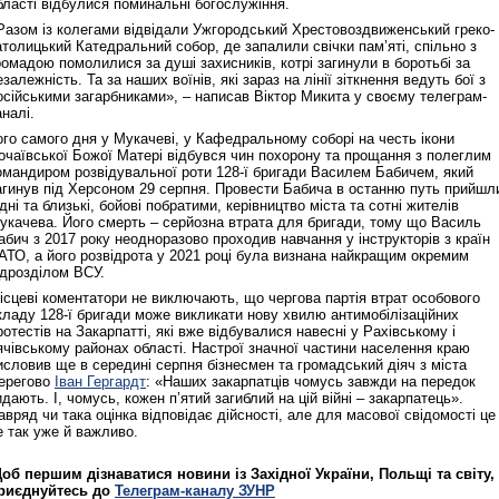
бласті відбулися поминальні богослужіння.
Разом із колегами відвідали Ужгородський Хрестовоздвиженський греко-
атолицький Катедральний собор, де запалили свічки пам’яті, спільно з
ромадою помолилися за душі захисників, котрі загинули в боротьбі за
езалежність. Та за наших воїнів, які зараз на лінії зіткнення ведуть бої з
осійськими загарбниками», – написав Віктор Микита у своєму телеграм-
аналі.
ого самого дня у Мукачеві, у Кафедральному соборі на честь ікони
очаївської Божої Матері відбувся чин похорону та прощання з полеглим
омандиром розвідувальної роти 128-ї бригади Василем Бабичем, який
агинув під Херсоном 29 серпня. Провести Бабича в останню путь прийшл
ідні та близькі, бойові побратими, керівництво міста та сотні жителів
укачева. Його смерть – серйозна втрата для бригади, тому що Василь
абич з 2017 року неодноразово проходив навчання у інструкторів з країн
АТО, а його розвідрота у 2021 році була визнана найкращим окремим
ідрозділом ВСУ.
ісцеві коментатори не виключають, що чергова партія втрат особового
кладу 128-ї бригади може викликати нову хвилю антимобілізаційних
ротестів на Закарпатті, які вже відбувалися навесні у Рахівському і
ячівському районах області. Настрої значної частини населення краю
исловив ще в середині серпня бізнесмен та громадський діяч з міста
ерегово
Іван Гергардт
: «Наших закарпатців чомусь завжди на передок
идають. І, чомусь, кожен п’ятий загиблий на цій війні – закарпатець».
авряд чи така оцінка відповідає дійсності, але для масової свідомості це
е так уже й важливо.
об першим дізнаватися новини із Західної України, Польщі та світу,
риєднуйтесь до
Телеграм-каналу ЗУНР