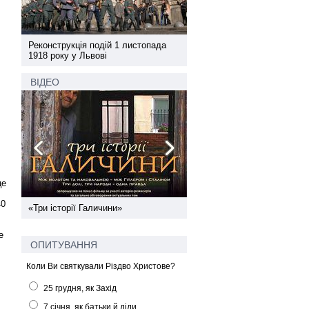
а
Реконструкція подій 1 листопада
Реконструкція подій 1 лис
1918 року у Львові
1918 року у Львові
ВІДЕО
це
40
ї
«Три історії Галичини»
Спільний інформпростір За
України
е
ОПИТУВАННЯ
Коли Ви святкували Різдво Христове?
25 грудня, як Захід
7 січня, як батьки й діди