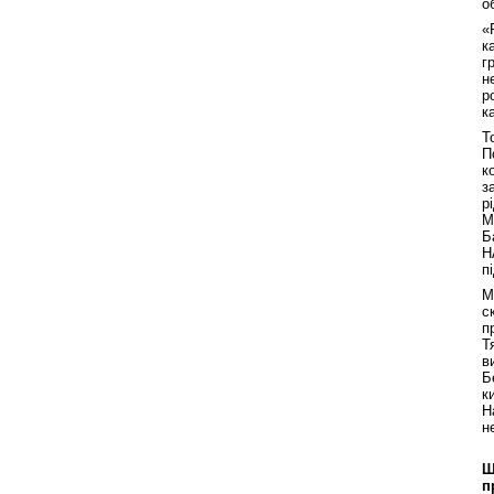
о
«
к
г
н
р
к
Т
П
к
з
р
М
Б
Н
п
М
с
п
Т
в
Б
к
Н
н
Щ
п