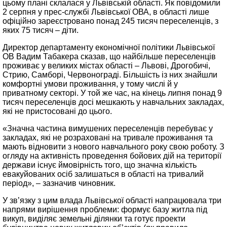
цьому плані склалася у Львівській області. Як повідомили
2 серпня у прес-службі Львівської ОВА, в області лише
офіційно зареєстровано понад 245 тисяч переселенців, з
яких 75 тисяч – діти.
Директор департаменту економічної політики Львівської
ОВ Вадим Табакера сказав, що найбільше переселенців
проживає у великих містах області – Львові, Дрогобичі,
Стрию, Самборі, Червонограді. Більшість із них знайшли
комфортні умови проживання, у тому числі й у
приватному секторі. У той же час, на кінець липня понад 9
тисяч переселенців досі мешкають у навчальних закладах,
які не пристосовані до цього.
«Значна частина вимушених переселенців перебуває у
закладах, які не розраховані на тривале проживання та
мають відновити з нового навчального року свою роботу. З
огляду на активність проведення бойових дій на території
держави існує ймовірність того, що значна кількість
евакуйованих осіб залишаться в області на тривалий
період», – зазначив чиновник.
У зв’язку з цим влада Львівської області напрацювала три
напрями вирішення проблеми: формує базу житла під
викуп, виділяє земельні ділянки та готує проекти