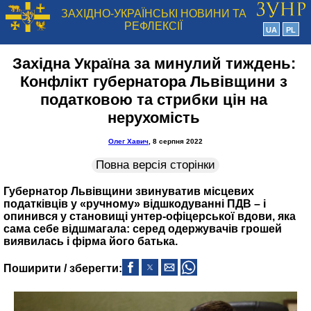
ЗАХІДНО-УКРАЇНСЬКІ НОВИНИ ТА
РЕФЛЕКСІЇ
UA
PL
Західна Україна за минулий тиждень:
Конфлікт губернатора Львівщини з
податковою та стрибки цін на
нерухомість
Олег Хавич
, 8 серпня 2022
Повна версія сторінки
Губернатор Львівщини звинуватив місцевих
податківців у «ручному» відшкодуванні ПДВ – і
опинився у становищі унтер-офіцерської вдови, яка
сама себе відшмагала: серед одержувачів грошей
виявилась і фірма його батька.
Поширити / зберегти: