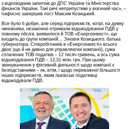
з відповідним запитом до ДПС України та Міністерства
фінансів України. Такі речі неприпустимі у воєнний час», –
пафосно завершив пост Максим Козицький.
Все було б добре, але серед підприємств, котрі, на думку
чиновника, незаконно отримали відшкодування ПДВ у
повному обсязі, виявилося й ТОВ «Енергоінвест», що
входить до групи компаній… Зіновія Козицького, батька
губернатора. Співробітників в «Енергоінвесті» всього
двоє (що й не дивно для управляючої компанії), сума
сплачених ТОВ податків – 12 тисяч гривень, а ось сума
відшкодування ПДВ – 12,31 млн. грн. При цьому
звинувачення у фіктивній діяльності щодо компанії є
безпідставними – як, втім, і щодо переважної більшості
інших підприємств, яким львівські податківці
відшкодували ПДВ.