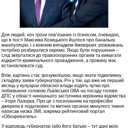
Для людей, хоч трохи пов’язаних із бізнесом, очевидно,
що в пості Максима Козицького йшлося про банальну
маніпуляцію, і з кожним випадком ймовірних зловживань
потрібно розбиратися окремо. Якщо були порушення –
слід звертатися до правоохоронних органів та вимагати
відкриття кримінального провадження, а провину має
встановлювати суд.
Втім, картина стає зрозумілішою, якщо знати підкилимну
складову заяви губернатора. Річ у тім, що вже не перший
місяць у кулуарах обласної влади ходять чутки про
лобіювання головою Львівської ОВА на посаду голови
ДПС у області нинішнього заступника керівника відомства
– Ігоря Лазорка. Про це з посиланням на професійні
джерела в податкових та митних органах минулого тижня
написав низка ЗМІ, зокрема рейтинговий портал
«Обозреватель».
У відповідь губернатор (або його батько – тут дані моїх