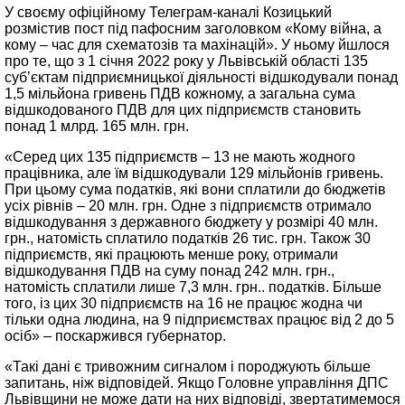
У своєму офіційному Телеграм-каналі Козицький
розмістив пост під пафосним заголовком «Кому війна, а
кому – час для схематозів та махінацій». У ньому йшлося
про те, що з 1 січня 2022 року у Львівській області 135
суб’єктам підприємницької діяльності відшкодували понад
1,5 мільйона гривень ПДВ кожному, а загальна сума
відшкодованого ПДВ для цих підприємств становить
понад 1 млрд. 165 млн. грн.
«Серед цих 135 підприємств – 13 не мають жодного
працівника, але їм відшкодували 129 мільйонів гривень.
При цьому сума податків, які вони сплатили до бюджетів
усіх рівнів – 20 млн. грн. Одне з підприємств отримало
відшкодування з державного бюджету у розмірі 40 млн.
грн., натомість сплатило податків 26 тис. грн. Також 30
підприємств, які працюють менше року, отримали
відшкодування ПДВ на суму понад 242 млн. грн.,
натомість сплатили лише 7,3 млн. грн.. податків. Більше
того, із цих 30 підприємств на 16 не працює жодна чи
тільки одна людина, на 9 підприємствах працює від 2 до 5
осіб» – поскаржився губернатор.
«Такі дані є тривожним сигналом і породжують більше
запитань, ніж відповідей. Якщо Головне управління ДПС
Львівщини не може дати на них відповіді, звертатимемося