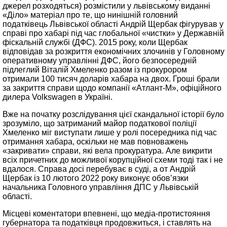
джерел розходяться) розмістили у львівському виданні
«Діло» матеріал про те, що нинішній головний
податківець Львівської області Андрій Щербак фігурував у
справі про хабарі під час глобальної «чистки» у Державній
фіскальній службі (ДФС). 2015 року, коли Щербак
відповідав за розкриття економічних злочинів у Головному
оперативному управлінні ДФС, його безпосередній
підлеглий Віталій Хмеленко разом із прокурором
отримали 100 тисяч доларів хабара на двох. Гроші брали
за закриття справи щодо компанії «Атлант-М», офіційного
дилера Volkswagen в Україні.
Вже на початку розслідування цієї скандальної історії було
зрозуміло, що затриманий майор податкової поліції
Хмеленко міг виступати лише у ролі посередника під час
отримання хабара, оскільки не мав повноважень
«закривати» справи, які вела прокуратура. Але викрити
всіх причетних до можливої ​​корупційної схеми тоді так і не
вдалося. Справа досі перебуває в суді, а от Андрій
Щербак із 10 лютого 2022 року виконує обов’язки
начальника Головного управління ДПС у Львівській
області.
Місцеві коментатори впевнені, що медіа-протистояння
губернатора та податківця продовжиться, і ставлять на