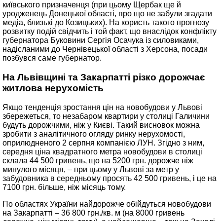
київського призначенця (при цьому Щербак ще й
уродженець Донецької області, про що не забули згадати
медіа, близькі до Козицьких). На користь такого прогнозу
розвитку подій свідчить і той факт, що внаслідок конфлікту
губернатора Буковини Сергія Осачука із силовиками,
надісланими до Чернівецької області з Херсона, посади
позбувся саме губернатор.
На Львівщині та Закарпатті різко дорожчає
житлова нерухомість
Якщо тенденція зростання цін на новобудови у Львові
збережеться, то незабаром квартири у столиці Галичини
будуть дорожчими, ніж у Києві. Такий висновок можна
зробити з аналітичного огляду ринку нерухомості,
оприлюдненого 2 серпня компанією ЛУН. Згідно з ним,
середня ціна квадратного метра новобудови в столиці
склала 44 500 гривень, що на 5200 грн. дорожче ніж
минулого місяця, – при цьому у Львові за метр у
забудовника в середньому просять 42 500 гривень, і це на
7100 грн. більше, ніж місяць тому.
По областях України найдорожче обійдуться новобудови
на Закарпатті – 36 800 грн./кв. м (на 8000 гривень