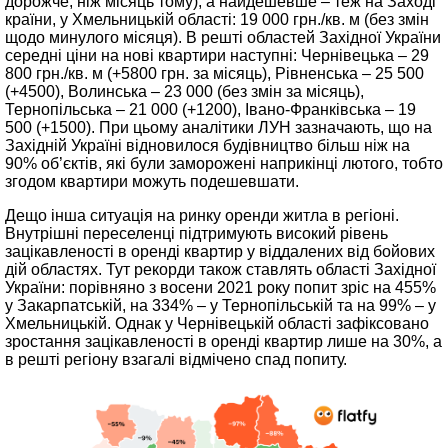
дорожче, ніж місяць тому), а найдешевше – теж на Заході
країни, у Хмельницькій області: 19 000 грн./кв. м (без змін
щодо минулого місяця). В решті областей Західної України
середні ціни на нові квартири наступні: Чернівецька – 29
800 грн./кв. м (+5800 грн. за місяць), Рівненська – 25 500
(+4500), Волинська – 23 000 (без змін за місяць),
Тернопільська – 21 000 (+1200), Івано-Франківська – 19
500 (+1500). При цьому аналітики ЛУН зазначають, що на
Західній Україні відновилося будівництво більш ніж на
90% об’єктів, які були заморожені наприкінці лютого, тобто
згодом квартири можуть подешевшати.
Дещо інша ситуація на ринку оренди житла в регіоні.
Внутрішні переселенці підтримують високий рівень
зацікавленості в оренді квартир у віддалених від бойових
дій областях. Тут рекорди також ставлять області Західної
України: порівняно з восени 2021 року попит зріс на 455%
у Закарпатській, на 334% – у Тернопільській та на 99% – у
Хмельницькій. Однак у Чернівецькій області зафіксовано
зростання зацікавленості в оренді квартир лише на 30%, а
в решті регіону взагалі відмічено спад попиту.