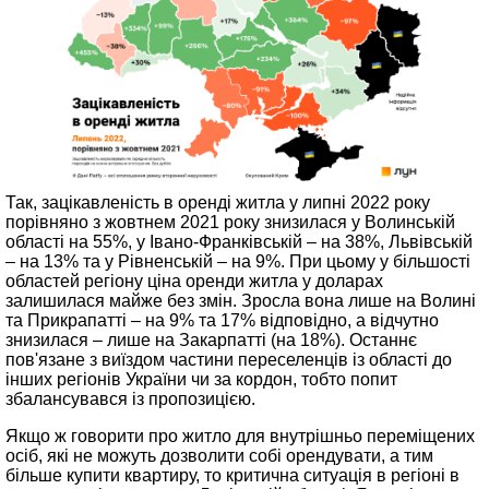
Так, зацікавленість в оренді житла у липні 2022 року
порівняно з жовтнем 2021 року знизилася у Волинській
області на 55%, у Івано-Франківській – на 38%, Львівській
– на 13% та у Рівненській – на 9%. При цьому у більшості
областей регіону ціна оренди житла у доларах
залишилася майже без змін. Зросла вона лише на Волині
та Прикрапатті – на 9% та 17% відповідно, а відчутно
знизилася – лише на Закарпатті (на 18%). Останнє
пов'язане з виїздом частини переселенців із області до
інших регіонів України чи за кордон, тобто попит
збалансувався із пропозицією.
Якщо ж говорити про житло для внутрішньо переміщених
осіб, які не можуть дозволити собі орендувати, а тим
більше купити квартиру, то критична ситуація в регіоні в