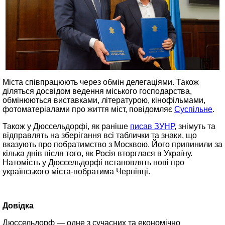
Міста співпрацюють через обмін делегаціями. Також
діляться досвідом ведення міського господарства,
обмінюються виставками, літературою, кінофільмами,
фотоматеріалами про життя міст, повідомляє
Суспільне
.
Також у Дюссельдорфі, як раніше
писав ЗУНР
, знімуть та
відправлять на зберігання всі таблички та знаки, що
вказують про побратимство з Москвою. Його припинили за
кілька днів після того, як Росія вторглася в Україну.
Натомість у Дюссельдорфі встановлять нові про
українського міста-побратима Чернівці.
Довідка
Дюссельдорф — одне з сучасних та економічно