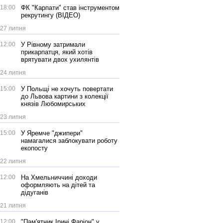
18:00
ФК "Карпати" став інструментом
рекрутингу (ВІДЕО)
27 липня
12:00
У Рівному затримали
прикарпатця, який хотів
врятувати двох ухилянтів
24 липня
15:00
У Польщі не хочуть повертати
до Львова картини з колекції
князів Любомирських
23 липня
15:00
У Яремче "джипери"
намагалися заблокувати роботу
екопосту
22 липня
12:00
На Хмельниччині доходи
оформляють на дітей та
дідуганів
21 липня
12:00
"Пам'ятник Ірині Фаріон" у