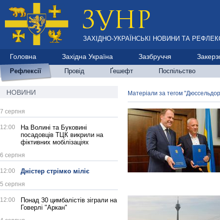
ЗАХІДНО-УКРАЇНСЬКІ НОВИНИ ТА РЕФЛЕКС
Головна
Західна Україна
Зазбруччя
Закерз
Рефлексії
Провід
Ґешефт
Поспільство
НОВИНИ
Матеріали за тегом "Дюссельдо
7 серпня
12:00
На Волині та Буковині
посадовців ТЦК викрили на
фіктивних мобілізаціях
6 серпня
12:00
Дністер стрімко міліє
5 серпня
12:00
Понад 30 цимбалістів зіграли на
Говерлі "Аркан"