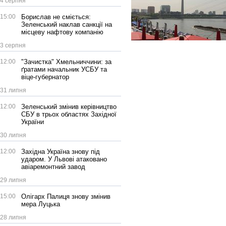
4 серпня
15:00
Борислав не сміється:
Зеленський наклав санкції на
місцеву нафтову компанію
3 серпня
12:00
"Зачистка" Хмельниччини: за
ґратами начальник УСБУ та
віце-губернатор
31 липня
12:00
Зеленський змінив керівництво
СБУ в трьох областях Західної
України
30 липня
12:00
Західна Україна знову під
ударом. У Львові атаковано
авіаремонтний завод
29 липня
15:00
Олігарх Палиця знову змінив
мера Луцька
28 липня