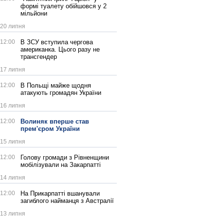
формі туалету обійшовся у 2
мільйони
20 липня
12:00
В ЗСУ вступила чергова
американка. Цього разу не
трансгендер
17 липня
12:00
В Польщі майже щодня
атакують громадян України
16 липня
12:00
Волиняк вперше став
прем'єром України
15 липня
12:00
Голову громади з Рівненщини
мобілізували на Закарпатті
14 липня
12:00
На Прикарпатті вшанували
загиблого найманця з Австралії
13 липня