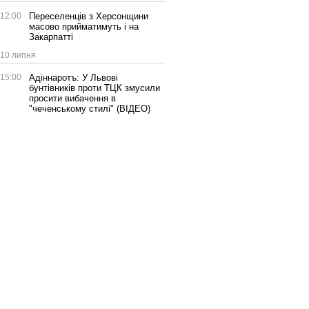
12:00
Переселенців з Херсонщини
масово прийматимуть і на
Закарпатті
10 липня
15:00
Адіннаротъ: У Львові
бунтівників проти ТЦК змусили
просити вибачення в
"чеченському стилі" (ВІДЕО)