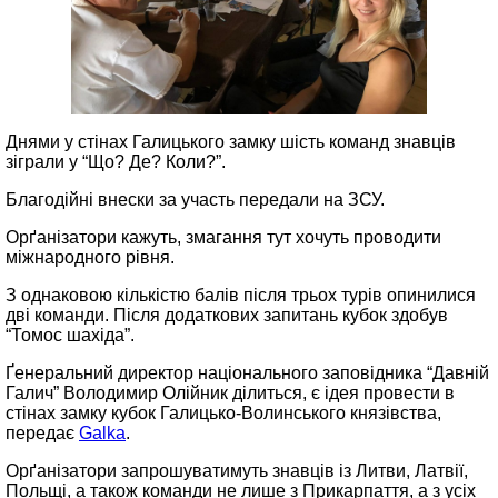
Днями у стінах Галицького замку шість команд знавців
зіграли у “Що? Де? Коли?”.
Благодійні внески за участь передали на ЗСУ.
Орґанізатори кажуть, змагання тут хочуть проводити
міжнародного рівня.
З однаковою кількістю балів після трьох турів опинилися
дві команди. Після додаткових запитань кубок здобув
“Томос шахіда”.
Ґенеральний директор національного заповідника “Давній
Галич” Володимир Олійник ділиться, є ідея провести в
стінах замку кубок Галицько-Волинського князівства,
передає
Galka
.
Орґанізатори запрошуватимуть знавців із Литви, Латвії,
Польщі, а також команди не лише з Прикарпаття, а з усіх