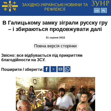
ЗАХІДНО-УКРАЇНСЬКІ НОВИНИ ТА
РЕФЛЕКСІЇ
UA
PL
В Галицькому замку зіграли русску гру
– і збираються продовжувати далі
31 серпня 2022
Повна версія сторінки
Звісно: все відбувається під прикриттям
благодійности на ЗСУ.
Поширити / зберегти: