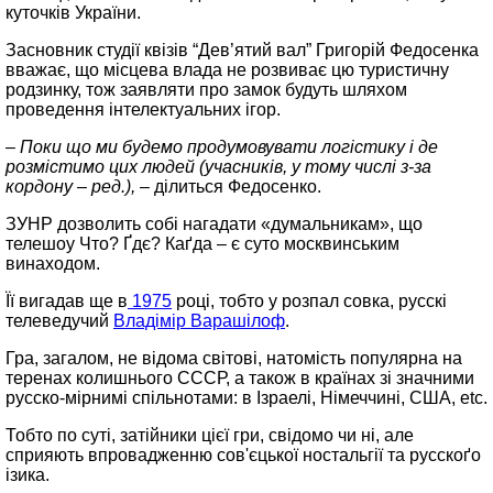
куточків України.
Засновник студії квізів “Дев’ятий вал” Григорій Федосенка
вважає, що місцева влада не розвиває цю туристичну
родзинку, тож заявляти про замок будуть шляхом
проведення інтелектуальних ігор.
– Поки що ми будемо продумовувати логістику і де
розмістимо цих людей (учасників, у тому числі з-за
кордону – ред.),
– ділиться Федосенко.
ЗУНР дозволить собі нагадати «думальникам», що
телешоу Что? Ґдє? Каґда – є суто москвинським
винаходом.
Її вигадав ще в
1975
році, тобто у розпал совка, русскі
телеведучий
Владімір Варашілоф
.
Гра, загалом, не відома світові, натомість популярна на
теренах колишнього СССР, а також в країнах зі значними
русско‑мірнимі спільнотами: в Ізраелі, Німеччині, США, etc.
Тобто по суті, затійники цієї гри, свідомо чи ні, але
сприяють впровадженню сов'єцької ностальгії та русскоґо
ізика.