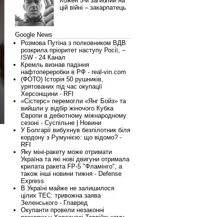
Кожен 5-й загиблий на
цій війні – закарпатець
Google News
Розмова Путіна з полковником ВДВ
розкрила пріоритет наступу Росії, –
ISW - 24 Канал
Кремль визнав падіння
нафтопереробки в РФ - real-vin.com
(ФОТО) Історія 50 рушників,
урятованих під час окупації
Херсонщини - RFI
«Сістерс» перемогли «Янг Бойз» та
вийшли у відбір жіночого Кубка
Європи в дебютному міжнародному
сезоні - Суспільне | Новини
У Болгарії вибухнув безпілотник біля
кордону з Румунією: що відомо? -
RFI
Яку міні-ракету може отримати
Україна та які нові двигуни отримала
крилата ракета FP-5 "Фламінго", а
також інші новини тижня - Defense
Express
В Україні майже не залишилося
цілих ТЕС: тривожна заява
Зеленського - Главред
Окупанти провели незаконні