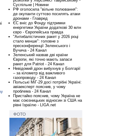
розкопки у Херсонесі Таврійському -
Суспільне | Новини
РФ оголосила "вільне полювання":
де окупанти суттєво посилять атаки
дронами - Главред
ЄС вніс до Фонду підтримки
і
енергетики України додаткові 30 млн
євро - Європейська правда
"Антибалістичних ракет у 2026 році
стало менше": головне з
пресконференції Зеленського і
Вучича - 24 Канал
Зеленський назвав дві країни
Європи, які точно мають запаси
ракет для Patriot - 24 Канал
Невідомий дрон вибухнув у Болгарії
– за кілометр від важливого
газопроводу - 24 Канал
Польські МіГ-29 досі потрібні Україні:
авіаексперт пояснив, у чому
проблема - 24 Канал
ку
Пристайко пояснив, чому Україна не
має союзницьких відносин зі США на
рівні Ізраїлю - LIGA.net
ФОТО