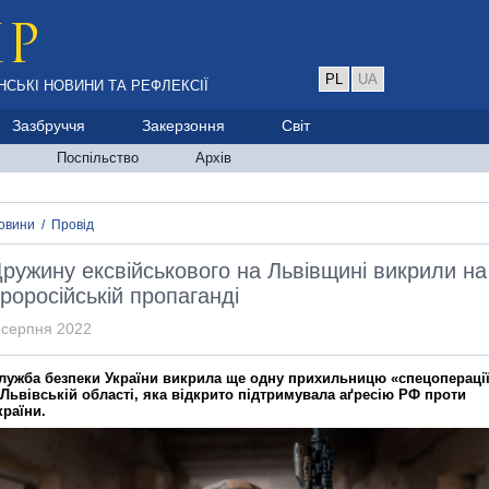
PL
UA
НСЬКІ НОВИНИ ТА РЕФЛЕКСІЇ
Зазбруччя
Закерзоння
Світ
Поспільство
Архів
овини
/
Провід
ружину ексвійськового на Львівщині викрили на
роросійській пропаганді
 серпня 2022
лужба безпеки України викрила ще одну прихильницю «спецопераці
 Львівській області, яка відкрито підтримувала аґресію РФ проти
країни.