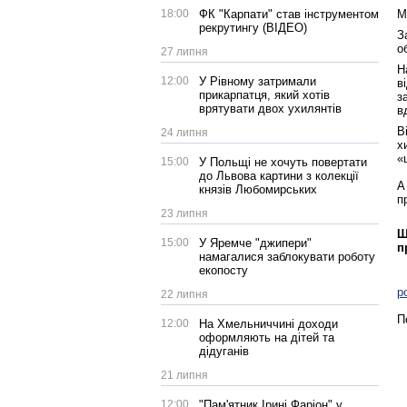
18:00
ФК "Карпати" став інструментом
М
рекрутингу (ВІДЕО)
З
о
27 липня
Н
12:00
У Рівному затримали
в
прикарпатця, який хотів
з
врятувати двох ухилянтів
в
В
24 липня
х
«
15:00
У Польщі не хочуть повертати
до Львова картини з колекції
А
князів Любомирських
п
23 липня
Щ
15:00
У Яремче "джипери"
п
намагалися заблокувати роботу
екопосту
р
22 липня
П
12:00
На Хмельниччині доходи
оформляють на дітей та
дідуганів
21 липня
12:00
"Пам'ятник Ірині Фаріон" у