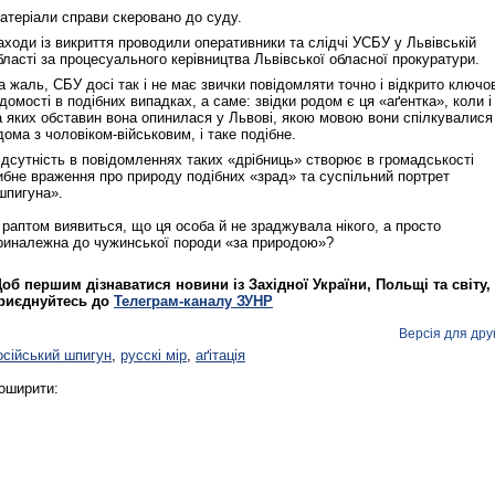
атеріали справи скеровано до суду.
аходи із викриття проводили оперативники та слідчі УСБУ у Львівській
бласті за процесуального керівництва Львівської обласної прокуратури.
а жаль, СБУ досі так і не має звички повідомляти точно і відкрито ключов
ідомості в подібних випадках, а саме: звідки родом є ця «аґентка», коли і
а яких обставин вона опинилася у Львові, якою мовою вони спілкувалися
дома з чоловіком‑військовим, і таке подібне.
ідсутність в повідомленнях таких «дрібниць» створює в громадськості
ибне враження про природу подібних «зрад» та суспільний портрет
шпигуна».
 раптом виявиться, що ця особа й не зраджувала нікого, а просто
риналежна до чужинської породи «за природою»?
об першим дізнаватися новини із Західної України, Польщі та світу,
риєднуйтесь до
Телеграм-каналу ЗУНР
Версія для дру
осійський шпигун
,
русскі мір
,
аґітація
оширити: