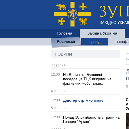
ЗАХІДНО-УКРАЇ
Головна
Західна Україна
Рефлексії
Провід
Ґешефт
НОВИНИ
Н
7 серпня
Д
12:00
На Волині та Буковині
п
посадовців ТЦК викрили на
фіктивних мобілізаціях
5
6 серпня
С
12:00
Дністер стрімко міліє
у
5 серпня
У
12:00
Понад 30 цимбалістів зіграли на
Говерлі "Аркан"