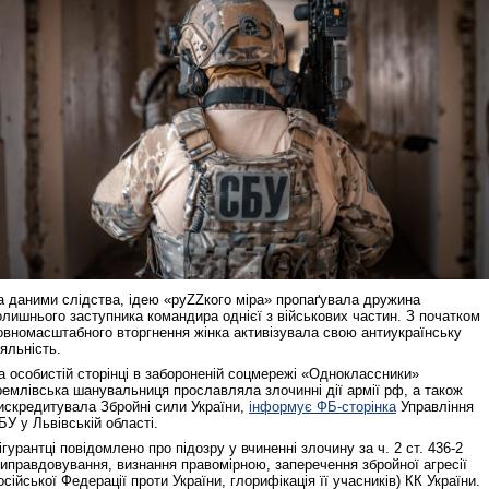
а даними слідства, ідею «руZZкого міра» пропаґувала дружина
олишнього заступника командира однієї з військових частин. З початком
овномасштабного вторгнення жінка активізувала свою антиукраїнську
іяльність.
а особистій сторінці в забороненій соцмережі «Одноклассники»
ремлівська шанувальниця прославляла злочинні дії армії рф, а також
искредитувала Збройні сили України,
інформує ФБ‑сторінка
Управління
БУ у Львівській області.
ігурантці повідомлено про підозру у вчиненні злочину за ч. 2 ст. 436-2
виправдовування, визнання правомірною, заперечення збройної агресії
осійської Федерації проти України, глорифікація її учасників) КК України.