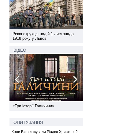
а
Реконструкція подій 1 листопада
Реконструкція подій 1 лис
1918 року у Львові
1918 року у Львові
ВІДЕО
ї
«Три історії Галичини»
Спільний інформпростір За
України
ОПИТУВАННЯ
Коли Ви святкували Різдво Христове?