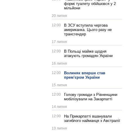
формі туалету обійшовся у 2
мільйони
20 липня
12:00
В ЗСУ вступила чергова
американка. Цього разу не
трансгендер
17 липня
12:00
В Польщі майже щодня
атакують громадян України
16 липня
12:00
Волиняк вперше став
прем'єром України
15 липня
12:00
Голову громади з Рівненщини
мобілізували на Закарпатті
14 липня
12:00
На Прикарпатті вшанували
загиблого найманця з Австралії
13 липня