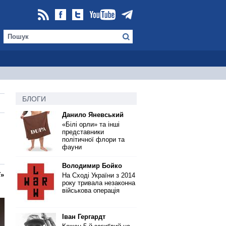
БЛОГИ
Данило Яневський
«Білі орли» та інші
представники
політичної флори та
фауни
Володимир Бойко
ї»
На Сході України з 2014
року тривала незаконна
військова операція
Іван Гергардт