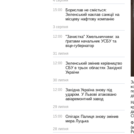
4 серпня
15:00
Борислав не сміється:
Зеленський наклав санкції на
місцеву нафтову компанію
3 серпня
12:00
"Зачистка" Хмельниччини: за
ґратами начальник УСБУ та
віце-губернатор
31 липня
12:00
Зеленський змінив керівництво
СБУ в трьох областях Західної
України
30 липня
З
к
12:00
Західна Україна знову під
п
ударом. У Львові атаковано
д
авіаремонтний завод
Н
29 липня
к
д
С
15:00
Олігарх Палиця знову змінив
мера Луцька
Ф
(
28 липня
Р