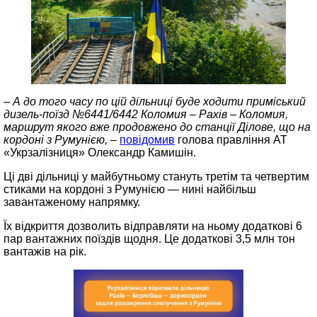
– А до того часу по цій дільниці буде ходити приміський
дизель-поїзд №6441/6442 Коломия – Рахів – Коломия,
маршрут якого вже продовжено до станції Ділове, що на
кордоні з Румунією, –
повідомив
голова правління АТ
«Укрзалізниця» Олександр Камишін.
Ці дві дільниці у майбутньому стануть третім та четвертим
стиками на кордоні з Румунією — нині найбільш
завантаженому напрямку.
Їх відкриття дозволить відправляти на ньому додаткові 6
пар вантажних поїздів щодня. Це додаткові 3,5 млн тон
вантажів на рік.