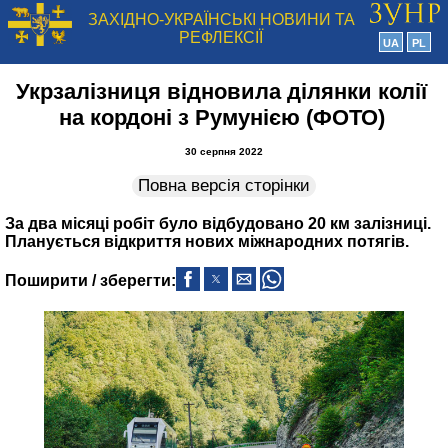
ЗАХІДНО-УКРАЇНСЬКІ НОВИНИ ТА
РЕФЛЕКСІЇ
UA
PL
Укрзалізниця відновила ділянки колії
на кордоні з Румунією (ФОТО)
30 серпня 2022
Повна версія сторінки
За два місяці робіт було відбудовано 20 км залізниці.
Планується відкриття нових міжнародних потягів.
Поширити / зберегти: