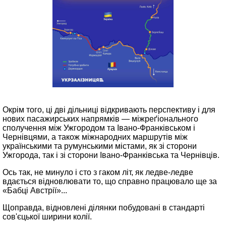
Окрім того, ці дві дільниці відкривають перспективу і для
нових пасажирських напрямків — міжреґіонального
сполучення між Ужгородом та Івано-Франківськом і
Чернівцями, а також міжнародних маршрутів між
українськими та румунськими містами, як зі сторони
Ужгорода, так і зі сторони Івано-Франківська та Чернівців.
Ось так, не минуло і сто з гаком літ, як ледве‑ледве
вдається відновлювати то, що справно працювало ще за
«Бабці Австрії»...
Щоправда, відновлені ділянки побудовані в стандарті
сов'єцької ширини колії.