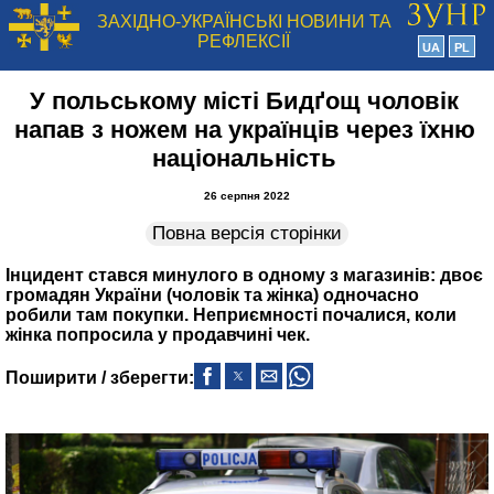
ЗАХІДНО-УКРАЇНСЬКІ НОВИНИ ТА
РЕФЛЕКСІЇ
UA
PL
У польському місті Бидґощ чоловік
напав з ножем на українців через їхню
національність
26 серпня 2022
Повна версія сторінки
Інцидент стався минулого в одному з магазинів: двоє
громадян України (чоловік та жінка) одночасно
робили там покупки. Неприємності почалися, коли
жінка попросила у продавчині чек.
Поширити / зберегти: