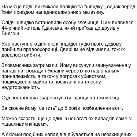
На місце події викликали поліцію та "швидку", однак перед
їхнім приїздом нападник вже зник з магазину.
Слідчі швидко встановили особу злочинця. Ним виявився
44-річний житель Ґданська, який приїхав до друзів у
Бидґощ.
Уже наступного дня після інциденту до нього додому
прийшли правоохоронці. Двері їм не відчиняли, тож їх
довелося вибити.
Зловмисника затримали. Йому висунули звинувачення у
нападі на громадян України через їхню національну
приналежність, а також у погрозах убивством,
пошкодженні майна та посяганні на тілесну
недоторканність.
Суд постановив заарештувати ґданця на три місяці.
За скоєне йому “світить” до 5 років позбавлення волі.
Можна сказати, що це один з небагатьох випадків саме зі
«щасливим кінцем».
А скільки подібних нападів відбувається на незахищених