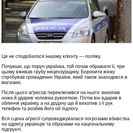
Це не сподобалося іншому клієнту — поляку.
Почувши, що поруч українка, той почав ображати її, при
цьому вживав грубу нецензурщину. Боронити жінку
спробував громадянин України, який також знаходився в
магазині.
Після цього аґресор переключився на нього: вихопив
ножа й ударив чоловіка рукояткою. Потім він вдарив в
обличчя українку, а на додачу ще й вихопив з її рук
телефон та розбив його об підлогу.
Вся сцена аґресії супроводжувалася погрозами вбивства
на адресу українців та образами на національному
підгрунті.