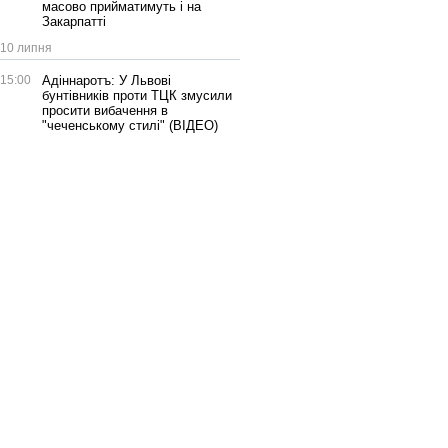
масово прийматимуть і на
Закарпатті
10 липня
15:00
Адіннаротъ: У Львові
бунтівників проти ТЦК змусили
просити вибачення в
"чеченському стилі" (ВІДЕО)