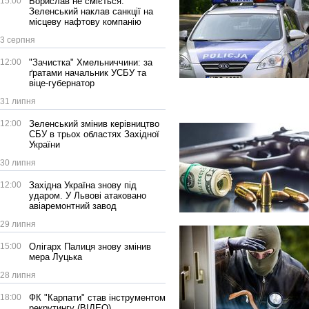
15:00
Борислав не сміється:
Зеленський наклав санкції на
місцеву нафтову компанію
3 серпня
12:00
"Зачистка" Хмельниччини: за
ґратами начальник УСБУ та
віце-губернатор
31 липня
12:00
Зеленський змінив керівництво
СБУ в трьох областях Західної
України
30 липня
12:00
Західна Україна знову під
ударом. У Львові атаковано
авіаремонтний завод
29 липня
15:00
Олігарх Палиця знову змінив
мера Луцька
28 липня
18:00
ФК "Карпати" став інструментом
рекрутингу (ВІДЕО)