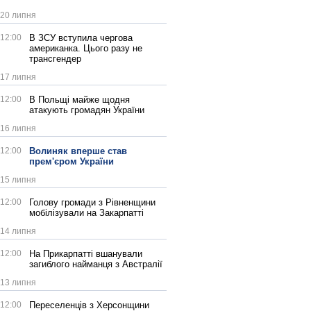
20 липня
12:00
В ЗСУ вступила чергова
американка. Цього разу не
трансгендер
17 липня
12:00
В Польщі майже щодня
атакують громадян України
16 липня
12:00
Волиняк вперше став
прем'єром України
15 липня
12:00
Голову громади з Рівненщини
мобілізували на Закарпатті
14 липня
12:00
На Прикарпатті вшанували
загиблого найманця з Австралії
13 липня
12:00
Переселенців з Херсонщини