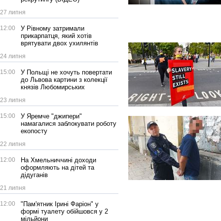
27 липня
12:00
У Рівному затримали
прикарпатця, який хотів
врятувати двох ухилянтів
24 липня
15:00
У Польщі не хочуть повертати
до Львова картини з колекції
князів Любомирських
23 липня
15:00
У Яремче "джипери"
намагалися заблокувати роботу
екопосту
22 липня
12:00
На Хмельниччині доходи
оформляють на дітей та
дідуганів
21 липня
12:00
"Пам'ятник Ірині Фаріон" у
формі туалету обійшовся у 2
мільйони