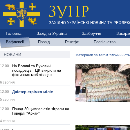
ЗАХІДНО-УКРАЇНСЬКІ НОВИНИ ТА РЕФЛЕКС
Головна
Західна Україна
Зазбруччя
Закерз
Рефлексії
Провід
Ґешефт
Поспільство
НОВИНИ
Матеріали за тегом "злочинність
12:00
На Волині та Буковині
посадовців ТЦК викрили на
фіктивних мобілізаціях
6 серпня
12:00
Дністер стрімко міліє
5 серпня
12:00
Понад 30 цимбалістів зіграли на
Говерлі "Аркан"
4 серпня