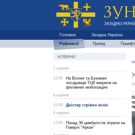
ЗАХІДНО-УКРАЇ
Головна
Західна Україна
Рефлексії
Провід
Ґешефт
НОВИНИ
Н
7 серпня
У
12:00
На Волині та Буковині
посадовців ТЦК викрили на
2
фіктивних мобілізаціях
6 серпня
П
г
12:00
Дністер стрімко міліє
п
5 серпня
12:00
Понад 30 цимбалістів зіграли на
Говерлі "Аркан"