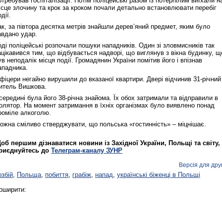
отребував госпіталізації. Потім поліцейські разом із потерпілим виїхали н
ісце злочину та крок за кроком почали детально встановлювати перебіг
дії.
ак, за півтора десятка метрів знайшли дерев’яний предмет, яким було
авдано удар.
оді поліцейські розпочали пошуки нападників. Один зі зловмисників так
ацікавився тим, що відбувається надворі, що виглянув з вікна будинку, щ
ув неподалік місця події. Громадянин України помітив його і впізнав
ападника.
фіцери негайно вирушили до вказаної квартири. Двері відчинив 31-річний
итель Вишкова.
середині була його 38-річна знайома. Їх обох затримали та відправили в
золятор. На момент затримання в їхніх організмах було виявлено понад
роміле алкоголю.
ожна сміливо стверджувати, що польська «гостинність» – міцнішає.
об першим дізнаватися новини із Західної України, Польщі та світу,
риєднуйтесь до
Телеграм-каналу ЗУНР
Версія для дру
озбій
,
Польща
,
побиття
,
грабіж
,
напад
,
українські біженці в Польщі
оширити: