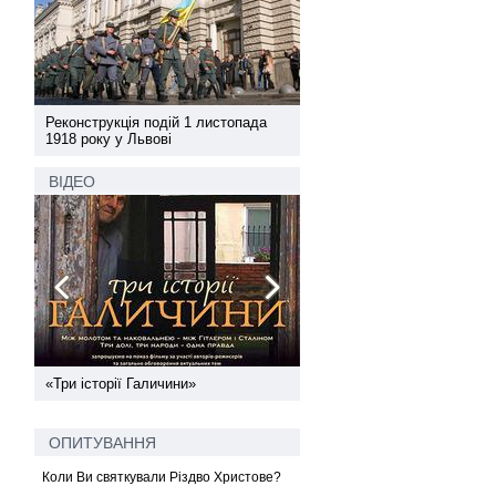
а
Реконструкція подій 1 листопада
Реконструкція подій 1 лис
1918 року у Львові
1918 року у Львові
ВІДЕО
ї
«Три історії Галичини»
Спільний інформпростір За
України
ОПИТУВАННЯ
Коли Ви святкували Різдво Христове?