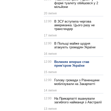
формі туалету обійшовся у 2
мільйони
20 липня
12:00
В ЗСУ вступила чергова
американка. Цього разу не
трансгендер
17 липня
12:00
В Польщі майже щодня
атакують громадян України
16 липня
12:00
Волиняк вперше став
прем'єром України
15 липня
12:00
Голову громади з Рівненщини
мобілізували на Закарпатті
14 липня
12:00
На Прикарпатті вшанували
загиблого найманця з Австралії
13 липня