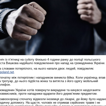
 ніч із п’ятниці на суботу близько 4 години ранку до поліції польського
іста Вишкова надійшло повідомлення про напад на громадянина України.
а словами потерпілого, на нього напали двоє людей, повідомляє
npoland.net
.
початку між потерпілим і нападником виникла бійка. Коли українець впав
а тротуар, до нього підбігла жінка та витягла з його одягу мобільний
елефон.
ромадянин України хотів повернути викрадене та кинувся наздоганяти
ловмисників, проте нападники вдарили його дерев’яним предметом.
равоохоронці спочатку відвезли іноземця до лікарні, де йому було надан
едичну допомогу. На щастя, чоловік не отримав серйозних травм і не