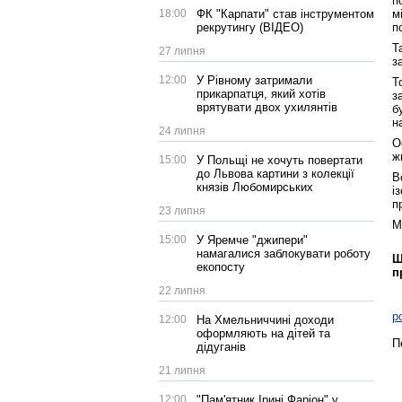
п
м
18:00
ФК "Карпати" став інструментом
по
рекрутингу (ВІДЕО)
Т
27 липня
з
12:00
У Рівному затримали
Т
прикарпатця, який хотів
з
врятувати двох ухилянтів
б
н
24 липня
О
ж
15:00
У Польщі не хочуть повертати
до Львова картини з колекції
В
князів Любомирських
і
п
23 липня
М
15:00
У Яремче "джипери"
намагалися заблокувати роботу
Щ
екопосту
п
22 липня
р
12:00
На Хмельниччині доходи
оформляють на дітей та
П
дідуганів
21 липня
12:00
"Пам'ятник Ірині Фаріон" у