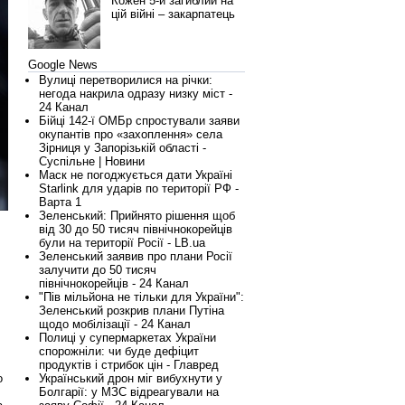
Кожен 5-й загиблий на
цій війні – закарпатець
Google News
Вулиці перетворилися на річки:
негода накрила одразу низку міст -
24 Канал
Бійці 142-ї ОМБр спростували заяви
окупантів про «захоплення» села
Зірниця у Запорізькій області -
Суспільне | Новини
Маск не погоджується дати Україні
Starlink для ударів по території РФ -
Варта 1
Зеленський: Прийнято рішення щоб
від 30 до 50 тисяч північнокорейців
були на території Росії - LB.ua
Зеленський заявив про плани Росії
залучити до 50 тисяч
північнокорейців - 24 Канал
"Пів мільйона не тільки для України":
Зеленський розкрив плани Путіна
щодо мобілізації - 24 Канал
Полиці у супермаркетах України
спорожніли: чи буде дефіцит
продуктів і стрибок цін - Главред
о
Український дрон міг вибухнути у
Болгарії: у МЗС відреагували на