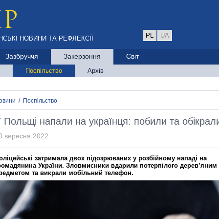
PL
UA
НСЬКІ НОВИНИ ТА РЕФЛЕКСІЇ
Зазбруччя
Закерзоння
Світ
Поспільство
Архів
овини
/
Поспільство
 Польщі напали на українця: побили та обікрал
0 вересня 2022
оліцейські затримала двох підозрюваних у розбійному нападі на
ромадянина України. Зловмисники вдарили потерпілого дерев’яним
редметом та викрали мобільний телефон.