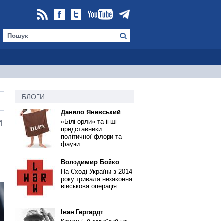
БЛОГИ
Данило Яневський
и
«Білі орли» та інші
представники
політичної флори та
фауни
Володимир Бойко
На Сході України з 2014
року тривала незаконна
військова операція
Іван Гергардт