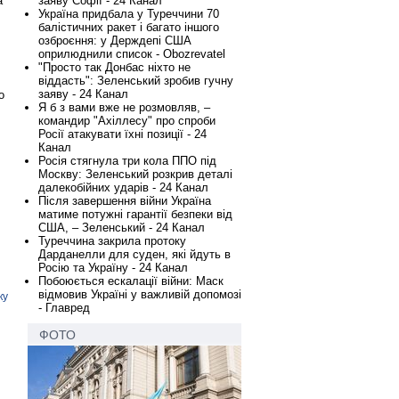
а
заяву Софії - 24 Канал
Україна придбала у Туреччини 70
балістичних ракет і багато іншого
озброєння: у Держдепі США
оприлюднили список - Obozrevatel
"Просто так Донбас ніхто не
віддасть": Зеленський зробив гучну
заяву - 24 Канал
о
Я б з вами вже не розмовляв, –
командир "Ахіллесу" про спроби
Росії атакувати їхні позиції - 24
Канал
Росія стягнула три кола ППО під
Москву: Зеленський розкрив деталі
далекобійних ударів - 24 Канал
Після завершення війни Україна
матиме потужні гарантії безпеки від
США, – Зеленський - 24 Канал
Туреччина закрила протоку
Дарданелли для суден, які йдуть в
Росію та Україну - 24 Канал
Побоюється ескалації війни: Маск
відмовив Україні у важливій допомозі
ку
- Главред
ФОТО