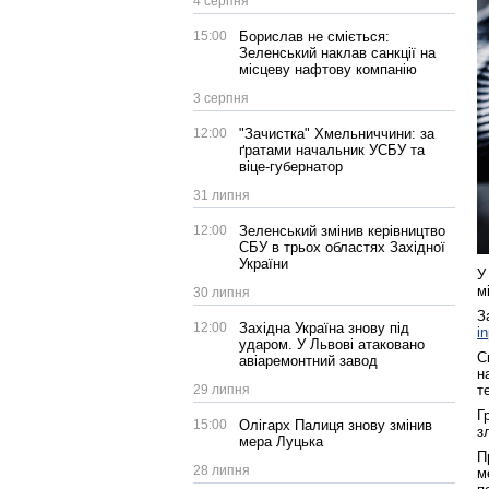
4 серпня
15:00
Борислав не сміється:
Зеленський наклав санкції на
місцеву нафтову компанію
3 серпня
12:00
"Зачистка" Хмельниччини: за
ґратами начальник УСБУ та
віце-губернатор
31 липня
12:00
Зеленський змінив керівництво
СБУ в трьох областях Західної
України
У
м
30 липня
З
12:00
Західна Україна знову під
i
ударом. У Львові атаковано
С
авіаремонтний завод
н
т
29 липня
Г
15:00
Олігарх Палиця знову змінив
з
мера Луцька
П
28 липня
м