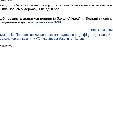
к відомо з багатосотлітньої історії, саме така пихата гоноровість завше й
убила Польську державу. І не один раз...
об першим дізнаватися новини із Західної України, Польщі та світу,
риєднуйтесь до
Телеграм-каналу ЗУНР
Версія для дру
симіляція
,
Польща
,
поглинання
,
криза
,
задобрення
,
дефіцит
,
державний
юджет
,
ковідні кошти
,
KPO
,
українські біженці в Польщі
оширити: