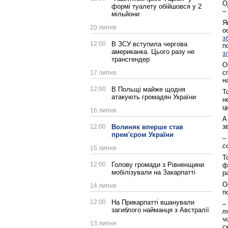
О
формі туалету обійшовся у 2
–
мільйони
Я
20 липня
о
з
12:00
В ЗСУ вступила чергова
п
американка. Цього разу не
з
трансгендер
О
с
17 липня
н
12:00
В Польщі майже щодня
Т
атакують громадян України
н
ц
16 липня
А
з
12:00
Волиняк вперше став
прем'єром України
–
с
15 липня
Т
12:00
Голову громади з Рівненщини
ф
мобілізували на Закарпатті
р
О
14 липня
п
12:00
На Прикарпатті вшанували
–
загиблого найманця з Австралії
т
ч
13 липня
с