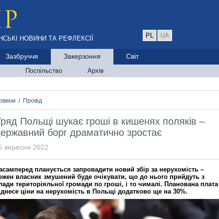
PL
UA
НСЬКІ НОВИНИ ТА РЕФЛЕКСІЇ
Зазбруччя
Закерзоння
Світ
Поспільство
Архів
овини
/
Провід
ряд Польщі шукає гроші в кишенях поляків –
ержавний борг драматично зростає
5 вересня 2022
асамперед планується запровадити новий збір за нерухомість –
ожен власник змушений буде очікувати, що до нього прийдуть з
лади територіяльної громади по гроші, і то чималі. Планована плата
іднесе ціни на нерухомість в Польщі додатково ще на 30%.