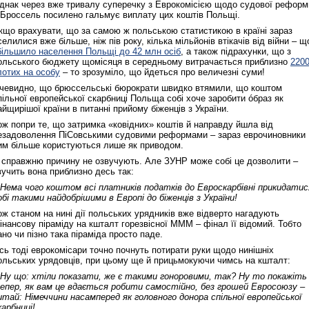
днак через вже тривалу суперечку з Еврокомісією щодо судової реформ
Реконструкція подій 1 листопад
 Броссель посилено гальмує виплату цих коштів Польщі.
1918 року у Львові
кщо врахувати, що за самою ж польською статистикою в країні зараз
селилися вже більше, ніж пів року, кілька мільйонів втікачів від війни – щ
більшило населення Польщі до 42 млн осіб
, а також підрахунки, що з
ольського бюджету щомісяця в середньому витрачається приблизно
220
лотих на особу
– то зрозуміло, що йдеться про величезні суми!
чевидно, що брюссельські бюрократи швидко втямили, що коштом
пільної европейської скарбниці Польща собі хоче заробити óбраз як
айщирішої країни в питанні прийому біженців з України.
ож попри те, що затримка «ковідних» коштів й направду йшла від
езадоволення ПіСовськими судовими реформами – зараз еврочиновники
им більше користуються лише як приводом.
 справжню причину не озвучують. Але ЗУНР може собі це дозволити –
вучить вона приблизно десь так:
Спільний інформпростір Західно
 Нема чого коштом всі платників податків до Евроскарбівні прикидатис
України
обі такими найдобрішими в Европі до біженців з України!
ож станом на нині дії польських урядників вже відверто нагадують
інансову піраміду на кшталт горезвісної МММ – фінал її відомий. Тобто
ано чи пізно така піраміда просто паде.
сь тоді еврокомісари точно почнуть потирати руки щодо нинішніх
ольських урядовців, при цьому ще й прицьмокуючи чимсь на кшталт:
 Ну що: хтіли показати, же є такими гоноровими, так? Ну то покажіть
епер, як вам це вдається робити самостійно, без грошей Евросоюзу –
итай: Німеччини насамперед як головного донора спільної европейської
карбниці!