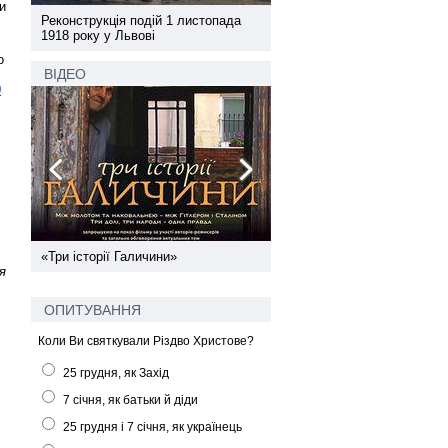
и
а
Реконструкція подій 1 листопада
Реконструкція подій 1 лис
1918 року у Львові
1918 року у Львові
о
ВІДЕО
0
ї
«Три історії Галичини»
Спільний інформпростір За
я
України
ОПИТУВАННЯ
Коли Ви святкували Різдво Христове?
25 грудня, як Захід
7 січня, як батьки й діди
25 грудня і 7 січня, як українець