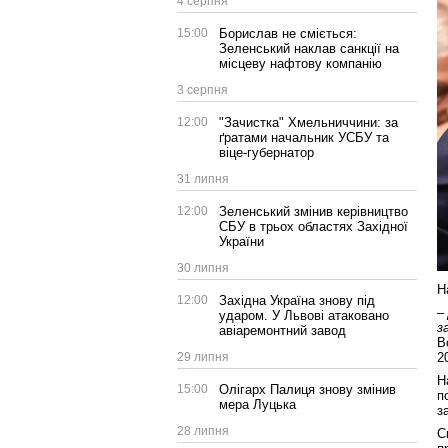
4 серпня
15:00
Борислав не сміється:
Зеленський наклав санкції на
місцеву нафтову компанію
3 серпня
12:00
"Зачистка" Хмельниччини: за
ґратами начальник УСБУ та
віце-губернатор
31 липня
12:00
Зеленський змінив керівництво
СБУ в трьох областях Західної
України
30 липня
Н
12:00
Західна Україна знову під
–
ударом. У Львові атаковано
з
авіаремонтний завод
В
2
29 липня
Н
15:00
Олігарх Палиця знову змінив
п
мера Луцька
з
28 липня
С