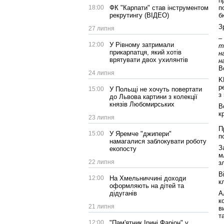
п
п
18:00
ФК "Карпати" став інструментом
б
рекрутингу (ВІДЕО)
З
27 липня
–
12:00
У Рівному затримали
т
прикарпатця, який хотів
н
врятувати двох ухилянтів
н
В
24 липня
K
р
15:00
У Польщі не хочуть повертати
з
до Львова картини з колекції
князів Любомирських
В
к
23 липня
П
15:00
У Яремче "джипери"
п
намагалися заблокувати роботу
З
екопосту
м
22 липня
з
В
12:00
На Хмельниччині доходи
к
оформляють на дітей та
А
дідуганів
к
21 липня
в
т
12:00
"Пам'ятник Ірині Фаріон" у