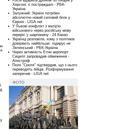
Росія вдарила дроном по лікарні у
Херсоні, є постраждалі - РБК-
Україна
Залужний: Україні потрібен
.
абсолютно новий силовий блок у
Європі - LIGA.net
У Львові конфлікт з матір'ю
військового через російську мову
переріс у шарпанину - 24 Канал
Українці розповіли, кому з політиків
довіряють найбільше: лідирує не
ан
Зеленський - РБК-Україна
ся
Через активність Етни аеропорт
Сицилії запровадив обмеження -
Апостроф
Полк "Скеля" підтвердив, що з нього
переводять бійців. Розформування
заперечив - LIGA.net
ФОТО
5
рд
ку