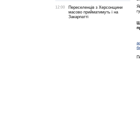
Я
12:00
Переселенців з Херсонщини
г
масово прийматимуть і на
Закарпатті
Щ
п
а
б
П