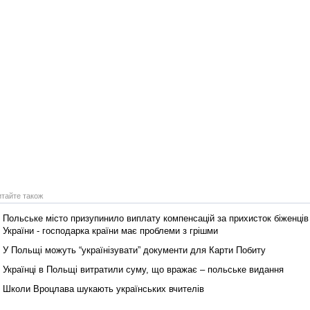
итайте також
Польське місто призупинило виплату компенсацій за прихисток біженців
України ‑ господарка країни має проблеми з грішми
У Польщі можуть “українізувати” документи для Карти Побиту
Українці в Польщі витратили суму, що вражає – польське видання
Школи Вроцлава шукають українських вчителів