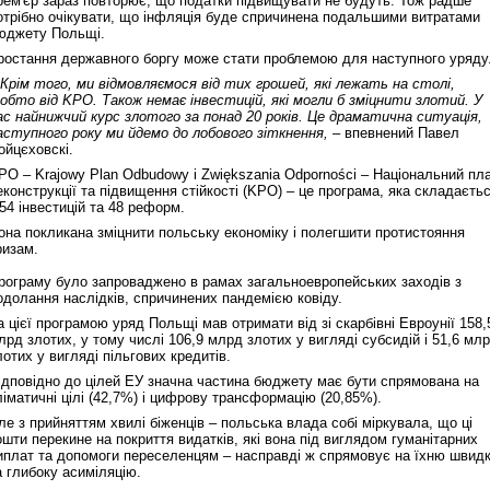
рем'єр зараз повторює, що податки підвищувати не будуть. Тож радше
отрібно очікувати, що інфляція буде спричинена подальшими витратами
юджету Польщі.
ростання державного боргу може стати проблемою для наступного уряду
 Крім того, ми відмовляємося від тих грошей, які лежать на столі,
обто від KPO. Також немає інвестицій, які могли б зміцнити злотий. У
ас найнижчий курс злотого за понад 20 років. Це драматична ситуація,
аступного року ми йдемо до лобового зіткнення, –
впевнений Павел
ойцєховскі.
PO – Krajowy Plan Odbudowy i Zwiększania Odporności – Національний пл
еконструкції та підвищення стійкості (KPO) – це програма, яка складаєть
 54 інвестицій та 48 реформ.
она покликана зміцнити польську економіку і полегшити протистояння
ризам.
рограму було запроваджено в рамах загальноевропейських заходів з
одолання наслідків, спричинених пандемією ковіду.
а цієї програмою уряд Польщі мав отримати від зі скарбівні Евроунії 158,
лрд злотих, у тому числі 106,9 млрд злотих у вигляді субсидій і 51,6 мл
лотих у вигляді пільгових кредитів.
ідповідно до цілей ЕУ значна частина бюджету має бути спрямована на
ліматичні цілі (42,7%) і цифрову трансформацію (20,85%).
ле з прийняттям хвилі біженців – польська влада собі міркувала, що ці
ошти перекине на покриття видатків, які вона під виглядом гуманітарних
иплат та допомоги переселенцям – насправді ж спрямовує на їхню швид
а глибоку асиміляцію.