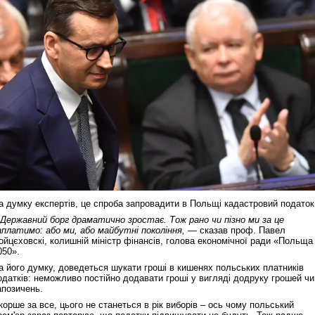
а думку експертів, це спроба запровадити в Польщі кадастровий податок
 Державний борг драматично зростає. Тож рано чи пізно ми за це
аплатимо: або ми, або майбутні покоління, —
сказав проф. Павел
ойцєховскі, колишній міністр фінансів, голова економічної ради «Польща
050».
а його думку, доведеться шукати гроші в кишенях польських платників
одатків: неможливо постійно додавати гроші у вигляді додруку грошей чи
апозичень.
корше за все, цього не станеться в рік виборів – ось чому польський