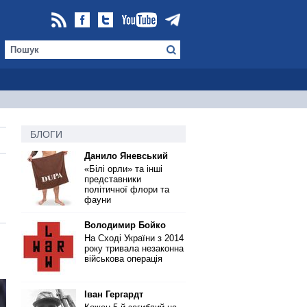
БЛОГИ
Данило Яневський
«Білі орли» та інші
представники
політичної флори та
фауни
Володимир Бойко
На Сході України з 2014
року тривала незаконна
військова операція
Іван Гергардт