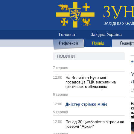
ЗАХІДНО-УКРАЇ
Головна
Західна Україна
Рефлексії
Провід
Ґешефт
НОВИНИ
Н
7 серпня
У
12:00
На Волині та Буковині
д
посадовців ТЦК викрили на
фіктивних мобілізаціях
1
6 серпня
Н
12:00
Дністер стрімко міліє
к
5 серпня
в
п
12:00
Понад 30 цимбалістів зіграли на
Говерлі "Аркан"