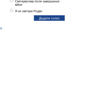
Святкуватиму після завершення
війни
Я не святкую Різдво
ку