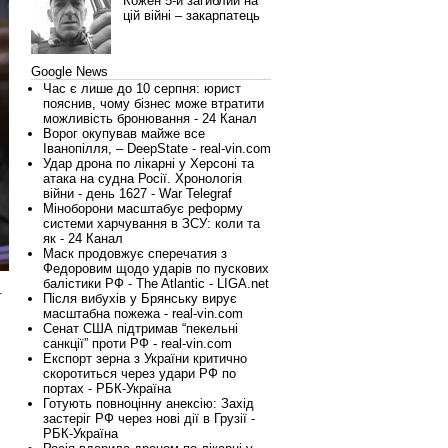
Кожен 5-й загиблий на
цій війні – закарпатець
Google News
Час є лише до 10 серпня: юрист
пояснив, чому бізнес може втратити
можливість бронювання - 24 Канал
Ворог окупував майже все
Іванопілля, – DeepState - real-vin.com
Удар дрона по лікарні у Херсоні та
атака на судна Росії. Хронологія
війни - день 1627 - War Telegraf
Міноборони масштабує реформу
системи харчування в ЗСУ: коли та
як - 24 Канал
Маск продовжує сперечатия з
Федоровим щодо ударів по пускових
балістики РФ - The Atlantic - LIGA.net
.
Після вибухів у Брянську вирує
масштабна пожежа - real-vin.com
Сенат США підтримав “пекельні
санкції” проти РФ - real-vin.com
Експорт зерна з України критично
скоротиться через удари РФ по
портах - РБК-Україна
Готують повноцінну анексію: Захід
застеріг РФ через нові дії в Грузії -
РБК-Україна