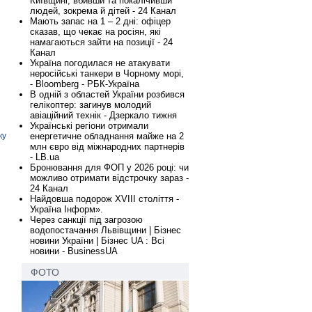
Київщині, вбивши та покалічивши
.
людей, зокрема й дітей - 24 Канал
Мають запас на 1 – 2 дні: офіцер
сказав, що чекає на росіян, які
намагаються зайти на позиції - 24
Канал
Україна погодилася не атакувати
неросійські танкери в Чорному морі,
- Bloomberg - РБК-Україна
В одній з областей України розбився
гелікоптер: загинув молодий
авіаційний технік - Дзеркало тижня
Українські регіони отримали
енергетичне обладнання майже на 2
ку
млн євро від міжнародних партнерів
- LB.ua
Бронювання для ФОП у 2026 році: чи
можливо отримати відстрочку зараз -
24 Канал
Найдовша подорож XVIII століття -
Україна Інформ».
Через санкції під загрозою
водопостачання Львівщини | Бізнес
новини України | Бізнес UA : Всі
новини - BusinessUA
ФОТО