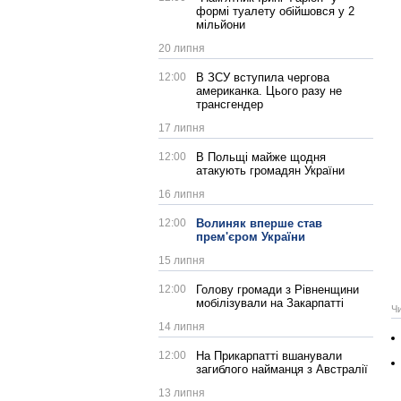
формі туалету обійшовся у 2
мільйони
20 липня
12:00
В ЗСУ вступила чергова
американка. Цього разу не
трансгендер
17 липня
12:00
В Польщі майже щодня
атакують громадян України
16 липня
12:00
Волиняк вперше став
прем'єром України
15 липня
12:00
Голову громади з Рівненщини
мобілізували на Закарпатті
Ч
14 липня
12:00
На Прикарпатті вшанували
загиблого найманця з Австралії
13 липня