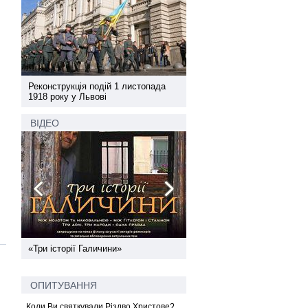
а
Реконструкція подій 1 листопада
Реконструкція подій 1 лис
1918 року у Львові
1918 року у Львові
ВІДЕО
ї
«Три історії Галичини»
Спільний інформпростір За
України
ОПИТУВАННЯ
Коли Ви святкували Різдво Христове?