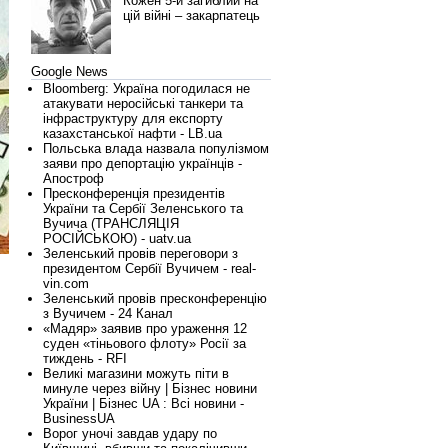
Кожен 5-й загиблий на
цій війні – закарпатець
Google News
Bloomberg: Україна погодилася не
атакувати неросійські танкери та
інфраструктуру для експорту
казахстанської нафти - LB.ua
Польська влада назвала популізмом
заяви про депортацію українців -
Апостроф
Пресконференція президентів
України та Сербії Зеленського та
Вучича (ТРАНСЛЯЦІЯ
РОСІЙСЬКОЮ) - uatv.ua
Зеленський провів переговори з
президентом Сербії Вучичем - real-
vin.com
Зеленський провів пресконференцію
з Вучичем - 24 Канал
«Мадяр» заявив про ураження 12
суден «тіньового флоту» Росії за
тиждень - RFI
Великі магазини можуть піти в
минуле через війну | Бізнес новини
України | Бізнес UA : Всі новини -
BusinessUA
Ворог уночі завдав удару по