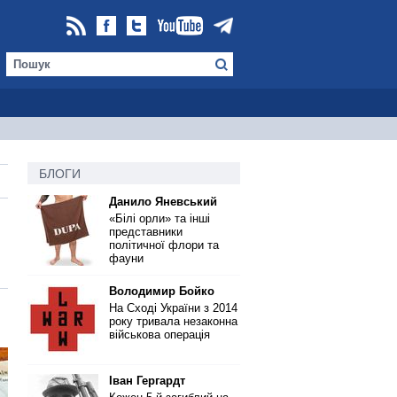
БЛОГИ
Данило Яневський
«Білі орли» та інші
представники
політичної флори та
фауни
Володимир Бойко
На Сході України з 2014
року тривала незаконна
військова операція
Іван Гергардт