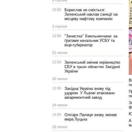
4 серпня
15:00
Борислав не сміється:
Зеленський наклав санкції на
місцеву нафтову компанію
3 серпня
12:00
"Зачистка" Хмельниччини: за
ґратами начальник УСБУ та
віце-губернатор
31 липня
12:00
Зеленський змінив керівництво
СБУ в трьох областях Західної
України
30 липня
В
п
12:00
Західна Україна знову під
П
ударом. У Львові атаковано
п
авіаремонтний завод
З
29 липня
ф
Ю
15:00
Олігарх Палиця знову змінив
мера Луцька
А
м
28 липня
–