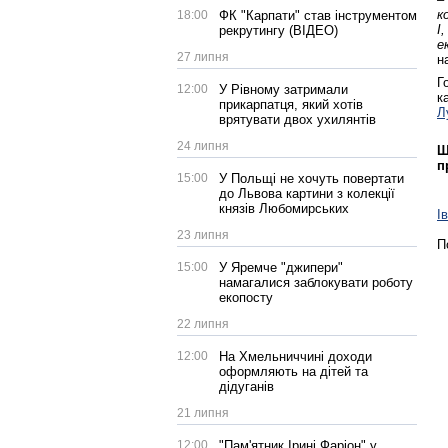
к
18:00
ФК "Карпати" став інструментом
І
рекрутингу (ВІДЕО)
е
27 липня
н
Г
12:00
У Рівному затримали
к
прикарпатця, який хотів
Л
врятувати двох ухилянтів
24 липня
Щ
п
15:00
У Польщі не хочуть повертати
до Львова картини з колекції
князів Любомирських
І
23 липня
П
15:00
У Яремче "джипери"
намагалися заблокувати роботу
екопосту
22 липня
12:00
На Хмельниччині доходи
оформляють на дітей та
дідуганів
21 липня
12:00
"Пам'ятник Ірині Фаріон" у