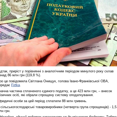
ідтак, приріст у порівнянні з аналогічним періодом минулого року склав
онад 86 млн грн (119,8 %).
ро це повідомила Світлана Онищук, голова Івано-Франківської ОВА,
ередає
Firtka
.
начна частина сплаченого єдиного податку, а це 423 млн грн, – внесок
ізичних осіб, які обрали спрощену систему оподаткування.
ридичні особи за цей період сплатили 88 млн гривень.
 сільськогосподарські товаровиробники (четверта група спрощенців) - 1,5
лн грн.
 Нагадаю, єдиний податок зараховується до місцевого бюджету. Тобто