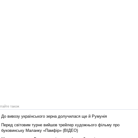
Реконструкція подій 1 листопад
1918 року у Львові
итайте також
Спільний інформпростір Західно
України
До вивозу українського зерна долучилася ще й Румунія
Перед світовим турне вийшов трейлер художнього фільму про
буковинську Маланку «Памфір» (ВІДЕО)