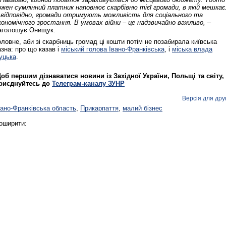
ожен сумлінний платник наповнює скарбівню тієї громади, в якій мешкає
, відповідно, громади отримують можливість для соціального та
кономічного зростання. В умовах війни – це надзвичайно важливо,
–
аголошує Онищук.
оловне, аби зі скарбниць громад ці кошти потім не позабирала київська
азна: про що казав і
міський голова Івано‑Франківська
, і
міська влада
уцька
.
об першим дізнаватися новини із Західної України, Польщі та світу,
риєднуйтесь до
Телеграм-каналу ЗУНР
Версія для дру
вано-Франківська область
,
Прикарпаття
,
малий бізнес
оширити: