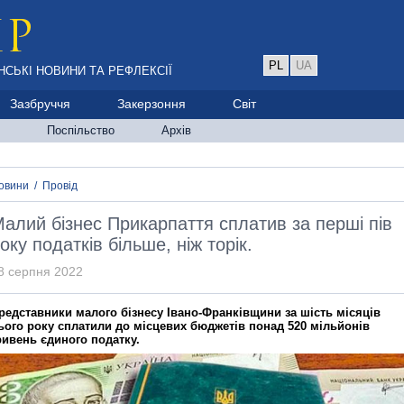
PL
UA
НСЬКІ НОВИНИ ТА РЕФЛЕКСІЇ
Зазбруччя
Закерзоння
Світ
Поспільство
Архів
овини
/
Провід
алий бізнес Прикарпаття сплатив за перші пів
оку податків більше, ніж торік.
8 серпня 2022
редставники малого бізнесу Івано-Франківщини за шість місяців
ього року сплатили до місцевих бюджетів понад 520 мільйонів
ривень єдиного податку.