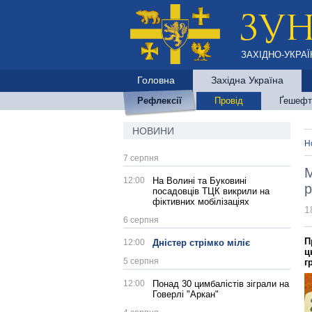
ЗАХІДНО-УКРАЇ
Головна
Західна Україна
Рефлексії
Провід
Ґешефт
НОВИНИ
Н
7 серпня
М
12:00
На Волині та Буковині
р
посадовців ТЦК викрили на
фіктивних мобілізаціях
1
6 серпня
П
12:00
Дністер стрімко міліє
ц
5 серпня
г
12:00
Понад 30 цимбалістів зіграли на
Говерлі "Аркан"