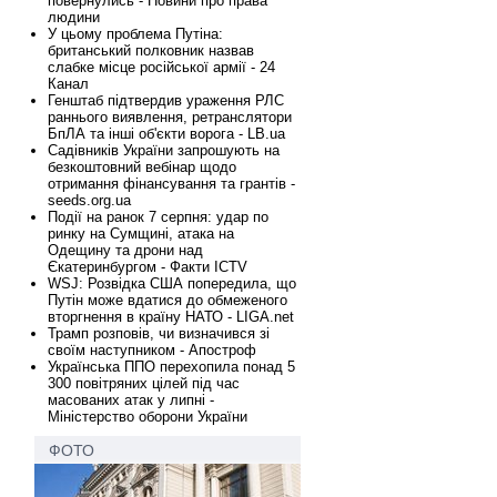
повернулись - Новини про права
людини
У цьому проблема Путіна:
британський полковник назвав
слабке місце російської армії - 24
Канал
Генштаб підтвердив ураження РЛС
раннього виявлення, ретранслятори
БпЛА та інші об'єкти ворога - LB.ua
Садівників України запрошують на
безкоштовний вебінар щодо
отримання фінансування та грантів -
seeds.org.ua
Події на ранок 7 серпня: удар по
ринку на Сумщині, атака на
Одещину та дрони над
Єкатеринбургом - Факти ICTV
WSJ: Розвідка США попередила, що
Путін може вдатися до обмеженого
вторгнення в країну НАТО - LIGA.net
Трамп розповів, чи визначився зі
своїм наступником - Апостроф
Українська ППО перехопила понад 5
300 повітряних цілей під час
масованих атак у липні -
Міністерство оборони України
ФОТО