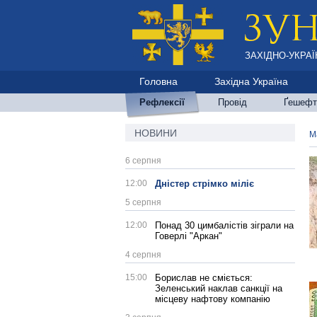
ЗАХІДНО-УКРАЇ
Головна
Західна Україна
Рефлексії
Провід
Ґешефт
НОВИНИ
М
6 серпня
12:00
Дністер стрімко міліє
5 серпня
12:00
Понад 30 цимбалістів зіграли на
Говерлі "Аркан"
4 серпня
15:00
Борислав не сміється:
Зеленський наклав санкції на
місцеву нафтову компанію