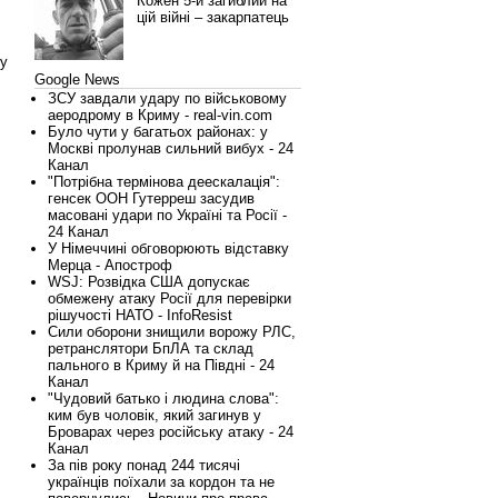
Кожен 5-й загиблий на
цій війні – закарпатець
ку
Google News
ЗСУ завдали удару по військовому
аеродрому в Криму - real-vin.com
Було чути у багатьох районах: у
Москві пролунав сильний вибух - 24
Канал
"Потрібна термінова деескалація":
генсек ООН Гутерреш засудив
масовані удари по Україні та Росії -
24 Канал
У Німеччині обговорюють відставку
Мерца - Апостроф
WSJ: Розвідка США допускає
обмежену атаку Росії для перевірки
рішучості НАТО - InfoResist
Сили оборони знищили ворожу РЛС,
ретранслятори БпЛА та склад
пального в Криму й на Півдні - 24
Канал
"Чудовий батько і людина слова":
ким був чоловік, який загинув у
Броварах через російську атаку - 24
Канал
За пів року понад 244 тисячі
українців поїхали за кордон та не