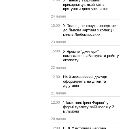
12:00
У Рівному затримали
прикарпатця, який хотів
врятувати двох ухилянтів
24 липня
15:00
У Польщі не хочуть повертати
до Львова картини з колекції
князів Любомирських
23 липня
15:00
У Яремче "джипери"
намагалися заблокувати роботу
екопосту
22 липня
12:00
На Хмельниччині доходи
оформляють на дітей та
дідуганів
21 липня
12:00
"Пам'ятник Ірині Фаріон" у
формі туалету обійшовся у 2
мільйони
20 липня
12:00
В ЗСУ вступила чергова