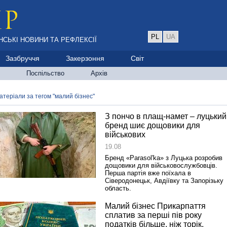
PL
UA
НСЬКІ НОВИНИ ТА РЕФЛЕКСІЇ
Зазбруччя
Закерзоння
Світ
Поспільство
Архів
атеріали за тегом "малий бізнес"
З пончо в плащ-намет – луцький
бренд шиє дощовики для
військових
19.08
Бренд «Parasol'ka» з Луцька розробив
дощовики для військовослужбовців.
Перша партія вже поїхала в
Сіверодонецьк, Авдіївку та Запорізьку
область.
Малий бізнес Прикарпаття
сплатив за перші пів року
податків більше, ніж торік.