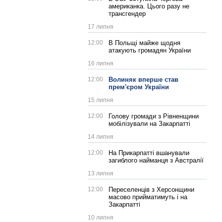
американка. Цього разу не
трансгендер
17 липня
12:00
В Польщі майже щодня
атакують громадян України
16 липня
12:00
Волиняк вперше став
прем'єром України
15 липня
12:00
Голову громади з Рівненщини
мобілізували на Закарпатті
14 липня
12:00
На Прикарпатті вшанували
загиблого найманця з Австралії
13 липня
12:00
Переселенців з Херсонщини
масово прийматимуть і на
Закарпатті
10 липня