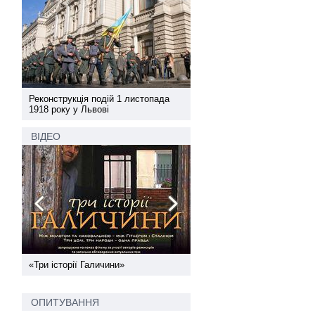
а
Реконструкція подій 1 листопада
Реконструкція подій 1 лис
1918 року у Львові
1918 року у Львові
ВІДЕО
ї
«Три історії Галичини»
Спільний інформпростір За
України
ОПИТУВАННЯ