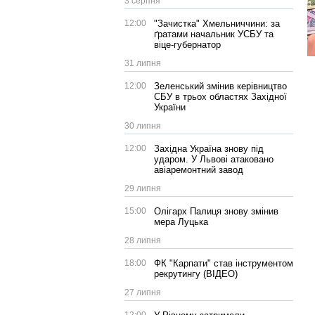
3 серпня
12:00
"Зачистка" Хмельниччини: за
ґратами начальник УСБУ та
віце-губернатор
31 липня
12:00
Зеленський змінив керівництво
СБУ в трьох областях Західної
України
30 липня
12:00
Західна Україна знову під
ударом. У Львові атаковано
авіаремонтний завод
29 липня
15:00
Олігарх Палиця знову змінив
мера Луцька
28 липня
18:00
ФК "Карпати" став інструментом
рекрутингу (ВІДЕО)
27 липня