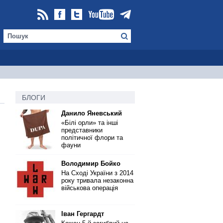
БЛОГИ
Данило Яневський
«Білі орли» та інші
представники
політичної флори та
фауни
Володимир Бойко
На Сході України з 2014
року тривала незаконна
військова операція
Іван Гергардт