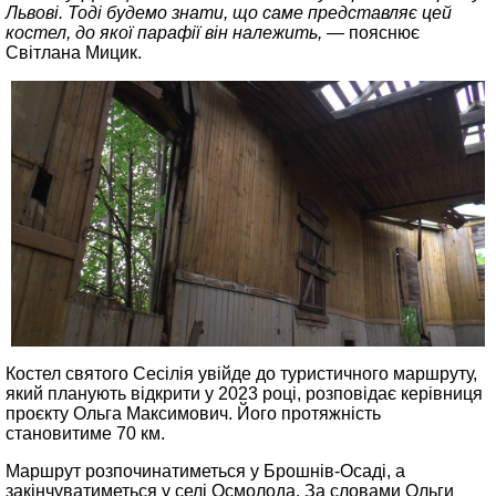
Львові. Тоді будемо знати, що саме представляє цей
костел, до якої парафії він належить, —
пояснює
Світлана Мицик.
Костел святого Сесілія увійде до туристичного маршруту,
який планують відкрити у 2023 році, розповідає керівниця
проєкту Ольга Максимович. Його протяжність
становитиме 70 км.
Маршрут розпочинатиметься у Брошнів-Осаді, а
закінчуватиметься у селі Осмолода. За словами Ольги