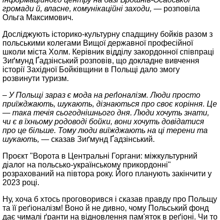
громади й, власне, комунікаційні заходи, —
розповіла
Ольга Максимович.
Досліджують історико-культурну спадщину бойків разом з
польськими колегами Вищої державної професійної
школи міста Холм. Керівник відділу закордонної співпраці
Зиґмунд Ґадзінський розповів, що докладне вивчення
історії Західної Бойківщини в Польщі дало змогу
розвинути туризм.
– У Польщі зараз є мода на реґіоналізм. Люди просто
приїжджають, шукають, дізнаються про своє коріння. Це
— така течія сьогоднішнього дня. Люди хочуть знати,
чи є в їхньому родоводі бойки, вони хочуть довідатися
про це більше. Тому люди виїжджають на ці терени та
шукають, —
сказав Зиґмунд Ґадзінський.
Проєкт "Ворота в Центральні Горгани: міжкультурний
діалог на польсько-українському прикордонні"
розрахований на півтора року. Його планують закінчити у
2023 році.
Ну, хоча б хтось проговорився і сказав правду про Польщу
та її реґіоналізм! Воно й не дивно, чому Польський фонд
дає чималі ґранти на відновлення пам'яток в реґіоні. Чи то