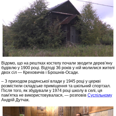
Відомо, що на рештках костелу почали зводити дерев'яну
будівлю у 1900 році. Відтоді 36 років у ній молилися жителі
двох сіл — Креховичів і Брошнів-Осади.
– З приходом радянської влади у 1945 році у церкві
розмістили складське приміщення та шкільний спортзал.
Після того, як збудували у 1974 році школу в селі, ця
пам'ятка не використовувалася, — розповів
Суспільному
Андрій Дутчак.