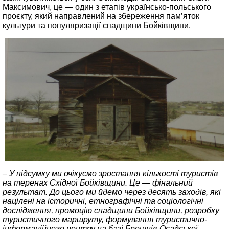
Максимович, це — один з етапів українсько-польського
проєкту, який направлений на збереження пам’яток
культури та популяризації спадщини Бойківщини.
– У підсумку ми очікуємо зростання кількості туристів
на теренах Східної Бойківщини. Це — фінальний
результат. До цього ми йдемо через десять заходів, які
націлені на історичні, етнографічні та соціологічні
дослідження, промоцію спадщини Бойківщини, розробку
туристичного маршруту, формування туристично-
інформаційного центру на базі Брошнів-Осадської