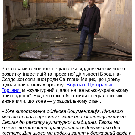
За словами головної спеціалістки відділу економічного
розвитку, інвестицій та проєктної діяльності Брошнів-
Осадської селищної ради Світлани Мицик, цю церкву
віднайшли в межах проєкту "
Ворота в Центральні
Ґорґани:
міжкультурний діалог на польсько-українському
прикордонні". Будівлю вже обстежили спеціалісти, які
визначили, що вона — у задовільному стані.
– Уже виготовлена облікова документація. Кінцевою
метою нашого проєкту є занесення костелу святого
Сесілія до реєстру культурної спадщини. Також ми
хочемо виготовити правоустановчі документи для
костелу. Для цього ми подали запит у державний архів у