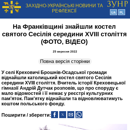
ЗАХІДНО-УКРАЇНСЬКІ НОВИНИ ТА
РЕФЛЕКСІЇ
UA
PL
На Франківщині знайшли костел
святого Сесілія середини XVIII століття
(ФОТО, ВІДЕО)
25 вересня 2022
Повна версія сторінки
У селі Креховичі Брошнів-Осадської громади
віднайшли католицький костел святого Сесілія
середини XVIII століття. Вчитель історії Креховецької
гімназії Андрій Дутчак розповів, що про споруду є
мало відомостей і її немає у реєстрі культурних
пам'яток. Пам'ятку віднайшли та відновлюватимуть
коштом польського фонду.
Поширити / зберегти: