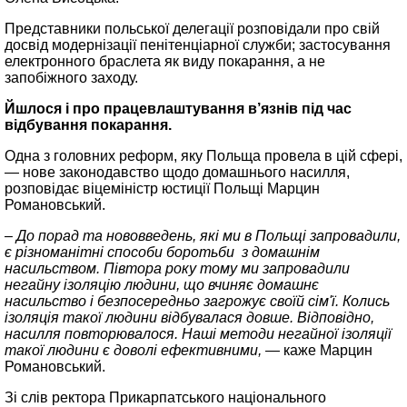
Представники польської делегації розповідали про свій
досвід модернізації пенітенціарної служби; застосування
електронного браслета як виду покарання, а не
запобіжного заходу.
Йшлося і про працевлаштування в’язнів під час
відбування покарання.
Одна з головних реформ, яку Польща провела в цій сфері,
— нове законодавство щодо домашнього насилля,
розповідає віцеміністр юстиції Польщі Марцин
Романовський.
– До порад та нововведень, які ми в Польщі запровадили,
є різноманітні способи боротьби з домашнім
насильством. Півтора року тому ми запровадили
негайну ізоляцію людини, що вчиняє домашнє
насильство і безпосередньо загрожує своїй сім'ї. Колись
ізоляція такої людини відбувалася довше. Відповідно,
насилля повторювалося. Наші методи негайної ізоляції
такої людини є доволі ефективними, —
каже Марцин
Романовський.
Зі слів ректора Прикарпатського національного