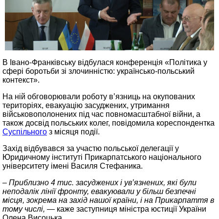
В Івано-Франківську відбулася конференція «Політика у
сфері боротьби зі злочинністю: українсько-польський
контекст».
На ній обговорювали роботу в’язниць на окупованих
територіях, евакуацію засуджених, утримання
військовополонених під час повномасштабної війни, а
також досвід польських колег, повідомила кореспондентка
Суспільного
з місяця події.
Захід відбувався за участю польської делегації у
Юридичному інституті Прикарпатського національного
університету імені Василя Стефаника.
– Приблизно 4 тис. засуджених і ув’язнених, які були
неподалік лінії фронту, евакуювали у більш безпечні
місця, зокрема на захід нашої країни, і на Прикарпаття в
тому числі, —
каже заступниця міністра юстиції України
Олена Висоцька.