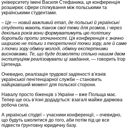
університету імені Василя Стефаника, ця конференція
розширює сфери спілкування між польськими та
українськими студентами.
– Це — новий важливий етап, де польські й українські
студенти мають також свої теми для розмов, і через
декілька років вони формуватимуть цю політику
боротьби проти злочинності. Ця конференція є значно
ширшою не тільки з теоретичної точки зору, але й саме
з точки зору обміну молоді, обміну експертними
висновками. Те, що буде дозволяти спільно нашим двом
інституціям реалізовувати ці завдання, —
говорить Ігор
Цепенда.
Очевидно, реалізація трудової задіяності в'язнів
української пенітенціарної служби – становить
найцікавіший момент для польскої сторони.
Навалу просто біженців з України – вже Польща має.
Тепер ще ось в'язні додадуться: взагалі майже дармова
робоча сила.
А українські спудеї – учасники конференції, – очевидно,
що будуть школитися до того, аби потім під це все
підвести ґрунтовну юридичну базу.