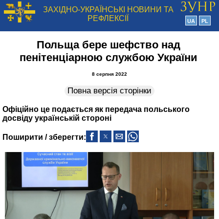
ЗАХІДНО-УКРАЇНСЬКІ НОВИНИ ТА
РЕФЛЕКСІЇ
UA
PL
Польща бере шефство над
пенітенціарною службою України
8 серпня 2022
Повна версія сторінки
Офіційно це подається як передача польського
досвіду українській стороні
Поширити / зберегти: