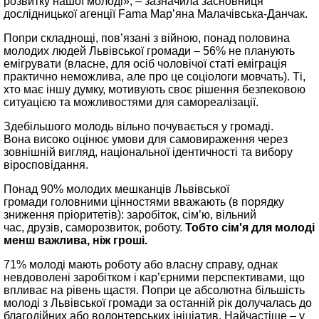
розвитку нашої молоді», – зазначила засновниця
дослідницької агенції Fama Марʼяна Малачівська-Данчак.
Попри складнощі, пов’язані з війною, понад половина
молодих людей Львівської громади – 56% не планують
емігрувати (власне, для осіб чоловічої статі еміграція
практично неможлива, але про це соціологи мовчать). Ті,
хто має іншу думку, мотивують своє рішення безпековою
ситуацією та можливостями для самореалізації.
Здебільшого молодь вільно почувається у громаді.
Вона високо оцінює умови для самовираження через
зовнішній вигляд, національної ідентичності та вибору
віросповідання.
Понад 90% молодих мешканців Львівської
громади головними цінностями вважають (в порядку
зниження пріоритетів): заробіток, сім’ю, вільний
час, друзів, саморозвиток, роботу.
Тобто сім'я для молоді
менш важлива, ніж гроші.
71% молоді мають роботу або власну справу, однак
невдоволені заробітком і кар’єрними перспективами, що
впливає на рівень щастя. Попри це абсолютна більшість
молоді з Львівської громади за останній рік долучалась до
благодійних або волонтерських ініціатив. Найчастіше – у