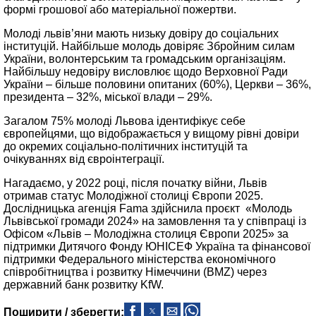
формі грошової або матеріальної пожертви.
Молоді львів’яни мають низьку довіру до соціальних
інституцій. Найбільше молодь довіряє Збройним силам
України, волонтерським та громадським організаціям.
Найбільшу недовіру висловлює щодо Верховної Ради
України – більше половини опитаних (60%), Церкви – 36%,
президента – 32%, міської влади – 29%.
Загалом 75% молоді Львова ідентифікує себе
європейцями, що відображається у вищому рівні довіри
до окремих соціально-політичних інституцій та
очікуваннях від євроінтеграції.
Нагадаємо, у 2022 році, після початку війни, Львів
отримав статус Молодіжної столиці Європи 2025.
Дослідницька агенція Fama здійснила проєкт «Молодь
Львівської громади 2024» на замовлення та у співпраці із
Офісом «Львів – Молодіжна столиця Європи 2025» за
підтримки Дитячого Фонду ЮНІСЕФ Україна та фінансової
підтримки Федерального міністерства економічного
співробітництва і розвитку Німеччини (BMZ) через
державний банк розвитку KfW.
Поширити / зберегти: