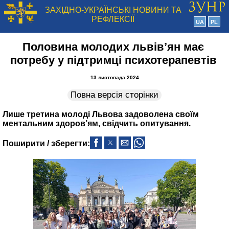
ЗАХІДНО-УКРАЇНСЬКІ НОВИНИ ТА
РЕФЛЕКСІЇ
UA
PL
Половина молодих львів’ян має
потребу у підтримці психотерапевтів
13 листопада 2024
Повна версія сторінки
Лише третина молоді Львова задоволена своїм
ментальним здоров’ям, свідчить опитування.
Поширити / зберегти: