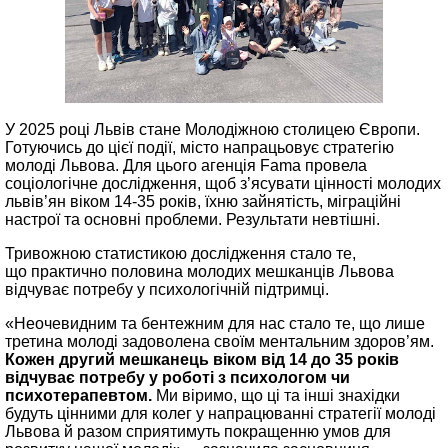
У 2025 році Львів стане Молодіжною столицею Європи.
Готуючись до цієї події, місто напрацьовує стратегію
молоді Львова. Для цього агенція Fama провела
соціологічне дослідження, щоб з’ясувати цінності молодих
львів’ян віком 14-35 років, їхню зайнятість, міграційні
настрої та основні проблеми. Результати невтішні.
Тривожною статистикою дослідження стало те,
що практично половина молодих мешканців Львова
відчуває потребу у психологічній підтримці.
«Неочевидним та бентежним для нас стало те, що лише
третина молоді задоволена своїм ментальним здоров’ям.
Кожен другий мешканець віком від 14 до 35 років
відчуває потребу у роботі з психологом чи
психотерапевтом.
Ми віримо, що ці та інші знахідки
будуть цінними для колег у напрацюванні стратегії молоді
Львова й разом сприятимуть покращенню умов для