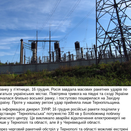
ранку у п’ятницю, 16 грудня, Росія завдала масових ракетних ударів по
агатьох українських містах. Повітряна тривога на півдні та сході України
очалася близько восьмої ранку, і поступово поширилася на Західну
країну. Проте у нашому регіоні удар прийняла лише Тернопільщина.
а інформацією джерел ЗУНР, 16 грудня російські ракети поцілили у
ідстанцію "Тернопільська" потужністю 330 кв у Білобожниці поблизу
бласного центру. Це викликало аварійні відключення електроенергії не
ише у Тернополі та області, але й у Чернівецькій області.
ерез черговий ракетний обстріл у Тернополі та області можливі екстрені