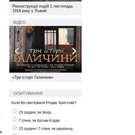
а
Реконструкція подій 1 листопада
Реконструкція подій 1 лис
1918 року у Львові
1918 року у Львові
ВІДЕО
ї
«Три історії Галичини»
Спільний інформпростір За
України
ОПИТУВАННЯ
Коли Ви святкували Різдво Христове?
25 грудня, як Захід
7 січня, як батьки й діди
25 грудня і 7 січня, як українець
и