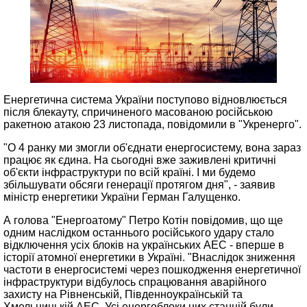
Енергетична система України поступово відновлюється
після блекауту, спричиненого масованою російською
ракетною атакою 23 листопада, повідомили в "Укренерго".
"О 4 ранку ми змогли об'єднати енергосистему, вона зараз
працює як єдина. На сьогодні вже заживлені критичні
об'єкти інфраструктури по всій країні. І ми будемо
збільшувати обсяги генерації протягом дня", - заявив
міністр енергетики України Герман Галущенко.
А голова "Енергоатому" Петро Котін повідомив, що ще
одним наслідком останнього російського удару стало
відключення усіх блоків на українських АЕС - вперше в
історії атомної енергетики в Україні. "Внаслідок зниження
частоти в енергосистемі через пошкодження енергетичної
інфраструктури відбулось спрацювання аварійного
захисту на Рівненській, Південноукраїнській та
Хмельницькій АЕС. Усі енергоблоки цих станцій були