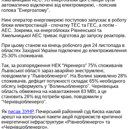
автоматично відключені від електромережі, - пояснив
голова "Енергоатому".
Нині оператор енергомережі поступово запускає в роботу
блоки електростанцій - спочатку ТЕС та ГЕС, а потім -
АЕС. Зокрема, на енергоблоках Рівненської та
Хмельницької АЕС триває підготова до запуску реакторів.
При цьому станом на кінець робочого дня 24 листопада в
областях Західної України підключені до електроживлення
25-30% споживачів.
Так, за розпорядження НЕК “Укренерго” 75% споживачів
Львівської області зараз аварійно знеструмлені,
повідомили у “Львівобленерго”. На Волині заживлено 28%
споживачів, дефіцит потужності складає 65% необхідного
обсягу, інформують у "Волиньобленерго". Чернівецька
область обмежена на навантаження 83 МВт, а це
становить 26% від потреби краю, повідомили у
"Чернівціобленерго".
Як
писав ЗУНР
, Печерський районний суд Києва наклав
арешт на контрольні пакети акцій підприємств критичної
енергетичної інфраструктури «Рівнеобленерго» та
«Чернівціобленерго».