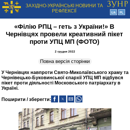
ЗАХІДНО-УКРАЇНСЬКІ НОВИНИ ТА
РЕФЛЕКСІЇ
UA
PL
«Філію РПЦ – геть з України!» В
Чернівцях провели креативний пікет
проти УПЦ МП (ФОТО)
2 грудня 2022
Повна версія сторінки
У Чернівцях навпроти Свято-Миколаївського храму та
Чернівецько-Буковинської єпархії УПЦ МП відбувся
пікет проти діяльності Московського патріархату в
Україні.
Поширити / зберегти: