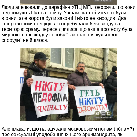
Люди апелювали до парафіян УПЦ МП, говорячи, що вони
підтримують Путіна і війну. У храмі на той момент були
віряни, але ворота були закриті і ніхто не виходив. Два
співробітники полціції, які перебували біля входу на
територію храму, пересвідчилися, що акція протесту була
мирною, і про жодну спробу "захоплення культової
споруди" не йшлося.
Але плакати, що нагадували московським попам (пóпам?)
про сексуальні уподобання їхнього архимандрита, які