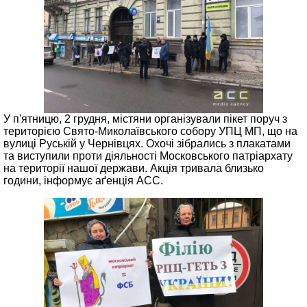
У п'ятницю, 2 грудня, містяни організували пікет поруч з
територією Свято-Миколаївського собору УПЦ МП, що на
вулиці Руській у Чернівцях. Охочі зібрались з плакатами
та виступили проти діяльності Московського патріархату
на території нашої держави. Акція тривала близько
години, інформує аґенція АСС.