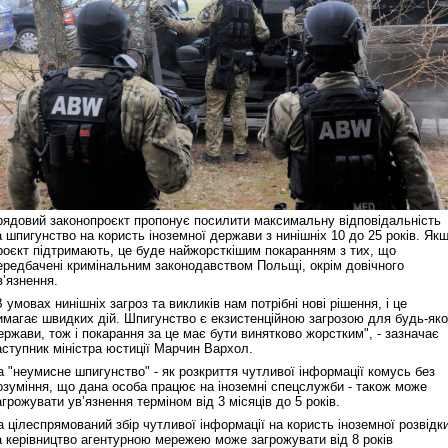
рядовий законопроєкт пропонує посилити максимальну відповідальність
а шпигунство на користь іноземної держави з нинішніх 10 до 25 років. Як
роєкт підтримають, це буде найжорсткішим покаранням з тих, що
ередбачені кримінальним законодавством Польщі, окрім довічного
в’язнення.
В умовах нинішніх загроз та викликів нам потрібні нові рішення, і це
имагає швидких дій. Шпигунство є екзистенційною загрозою для будь-яко
ержави, тож і покарання за це має бути винятково жорстким", - зазначає
аступник міністра юстиції Марчин Вархол.
а "неумисне шпигунство" - як розкриття чутливої інформації комусь без
озуміння, що дана особа працює на іноземні спецслужби - також може
агрожувати ув’язнення терміном від 3 місяців до 5 років.
а цілеспрямований збір чутливої інформації на користь іноземної розвідк
а керівництво агентурною мережею може загрожувати від 8 років