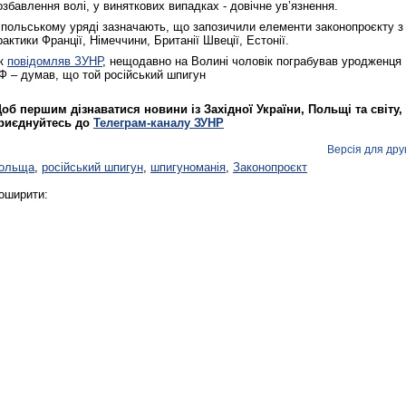
озбавлення волі, у виняткових випадках - довічне ув’язнення.
 польському уряді зазначають, що запозичили елементи законопроєкту з
рактики Франції, Німеччини, Британії Швеції, Естонії.
к
повідомляв ЗУНР
, нещодавно на Волині чоловік пограбував уродженця
Ф – думав, що той російський шпигун
об першим дізнаватися новини із Західної України, Польщі та світу,
риєднуйтесь до
Телеграм-каналу ЗУНР
Версія для дру
ольща
,
російський шпигун
,
шпигуноманія
,
Законопроєкт
оширити: