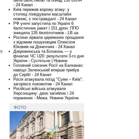
била балістикою та понад 150 БпЛА
- 24 Канал
Київ пережив ворожу атаку: у
столиці ліквідували масштабні
пожежі, є постраждалі - 24 Канал
РФ уночі запустила по Україні 6
балістичних ракет і 151 дрон: ППО
знищила 135 безпілотників - LB.ua
Росіяни зірвали церемонію прощання
з відомим пошуковцем Олексієм
Юковим на Донеччині - 24 Канал
ку
Дзерожинська та Білоконь — у
фіналах ЧС U20: результати 3-го дня
України - Суспільне | Новини
Головний союзник Росії на Балканах:
навіщо Зеленський вперше прибув
до Сербії - 24 Канал
Росія атакувала поїзд "Суми – Київ":
загорівся локомотив - 24 Канал
Російські війська атакували
Херсонщину: двоє загиблих і 24
поранених - Межа. Новини України.
ФОТО