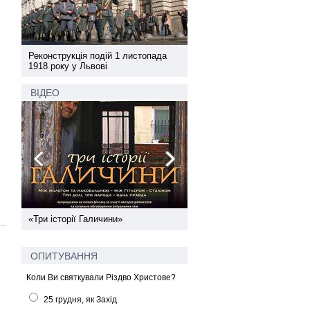
а
Реконструкція подій 1 листопада
Реконструкція подій 1 лис
1918 року у Львові
1918 року у Львові
ВІДЕО
ї
«Три історії Галичини»
Спільний інформпростір За
України
ОПИТУВАННЯ
Коли Ви святкували Різдво Христове?
25 грудня, як Захід