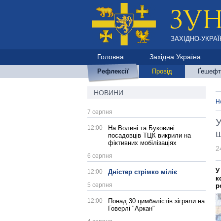
ЗАХІДНО-УКРАЇ
Головна
Західна Україна
Рефлексії
Провід
Ґешефт
НОВИНИ
Н
7 серпня
У
12:00
На Волині та Буковині
ш
посадовців ТЦК викрили на
фіктивних мобілізаціях
2
6 серпня
У
12:00
Дністер стрімко міліє
к
5 серпня
р
12:00
Понад 30 цимбалістів зіграли на
Говерлі "Аркан"