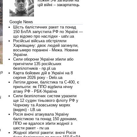
Кожен 5-й загиблий на
цій війні – закарпатець
Google News
Шість балістичних ракет та понад
150 БпЛА запустила РФ по Україні —
що відомо про наслідки - uatv.ua
Російські війська обстріляли
Харківщину: двоє людей загинули,
восьмеро поранені - Межа. Новини
України.
Сили оборони України збили або
пригнітили 135 російських
безпілотників - np.pl.ua
що
Карта бойових дій в Україні на 8
серпня 2026 року - Delo.ua
Летіли дрони, балістика та С-400, є
прильоти: як ППО відбила нічну
атаку РФ - РБК-Україна
Сили безпілотних систем уразили
ї
ще 12 суден тіньового флоту РФ у
Чорному та Азовському морях
(видео) - LB.ua
Росія вночі атакувала Україну
балістикою та понад 150 дронами,
ППО не вдалося збити жодної з
шести ракет - nv.ua
и
Жодної збитої ракети: вночі Росія