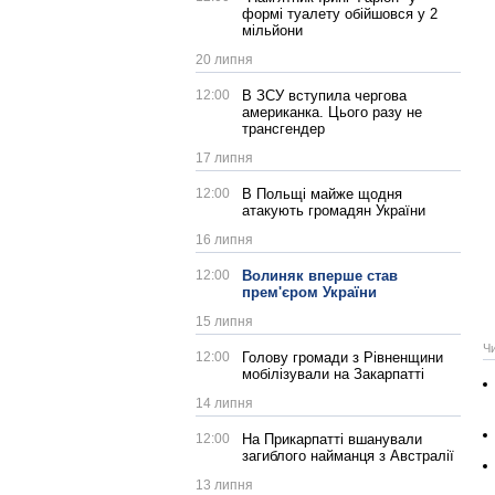
формі туалету обійшовся у 2
мільйони
20 липня
12:00
В ЗСУ вступила чергова
американка. Цього разу не
трансгендер
17 липня
12:00
В Польщі майже щодня
атакують громадян України
16 липня
12:00
Волиняк вперше став
прем'єром України
15 липня
Ч
12:00
Голову громади з Рівненщини
мобілізували на Закарпатті
14 липня
12:00
На Прикарпатті вшанували
загиблого найманця з Австралії
13 липня