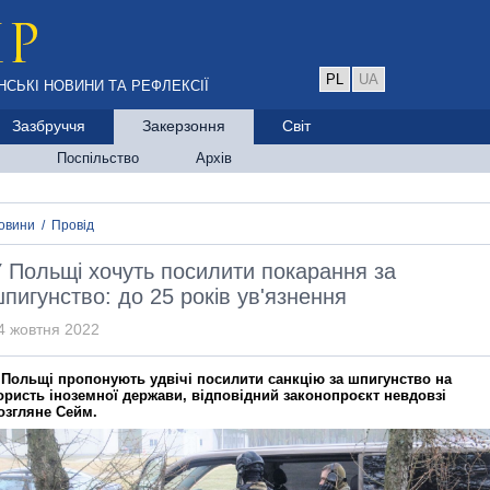
PL
UA
НСЬКІ НОВИНИ ТА РЕФЛЕКСІЇ
Зазбруччя
Закерзоння
Світ
Поспільство
Архів
овини
/
Провід
 Польщі хочуть посилити покарання за
пигунство: до 25 років ув'язнення
4 жовтня 2022
 Польщі пропонують удвічі посилити санкцію за шпигунство на
ористь іноземної держави, відповідний законопроєкт невдовзі
озгляне Сейм.