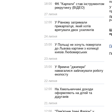
п
18:00
ФК "Карпати" став інструментом
У
рекрутингу (ВІДЕО)
п
27 липня
Я
Р
12:00
У Рівному затримали
прикарпатця, який хотів
врятувати двох ухилянтів
Щ
п
24 липня
15:00
У Польщі не хочуть повертати
П
до Львова картини з колекції
князів Любомирських
П
23 липня
15:00
У Яремче "джипери"
намагалися заблокувати роботу
екопосту
22 липня
12:00
На Хмельниччині доходи
оформляють на дітей та
дідуганів
21 липня
12:00
"Пам'ятник Ірині Фаріон" у