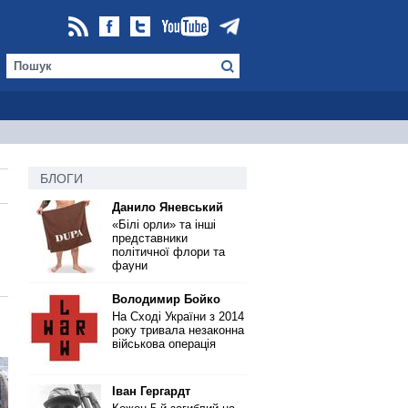
БЛОГИ
Данило Яневський
«Білі орли» та інші
представники
політичної флори та
фауни
Володимир Бойко
На Сході України з 2014
року тривала незаконна
військова операція
Іван Гергардт