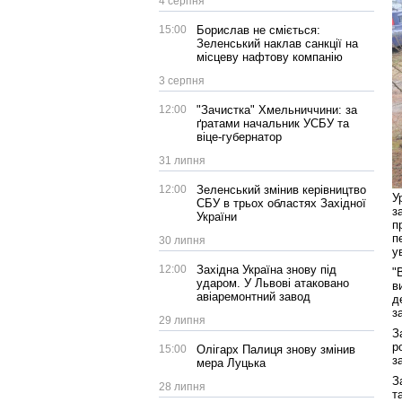
4 серпня
15:00
Борислав не сміється:
Зеленський наклав санкції на
місцеву нафтову компанію
3 серпня
12:00
"Зачистка" Хмельниччини: за
ґратами начальник УСБУ та
віце-губернатор
31 липня
12:00
Зеленський змінив керівництво
У
СБУ в трьох областях Західної
з
України
п
п
30 липня
у
12:00
Західна Україна знову під
"
ударом. У Львові атаковано
в
авіаремонтний завод
д
з
29 липня
З
р
15:00
Олігарх Палиця знову змінив
з
мера Луцька
З
28 липня
т