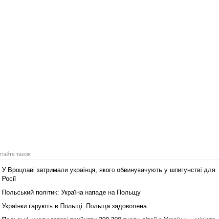
Реконструкція подій 1 листопад
1918 року у Львові
итайте також
Спільний інформпростір Західно
України
У Вроцлаві затримали українця, якого обвинувачують у шпигунстві для
Росії
Польський політик: Україна нападе на Польщу
Українки ґарують в Польщі. Польща задоволена