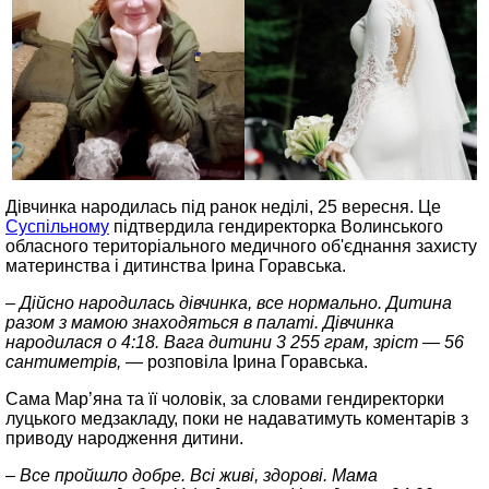
Дівчинка народилась під ранок неділі, 25 вересня. Це
Суспільному
підтвердила гендиректорка Волинського
обласного територіального медичного об'єднання захисту
материнства і дитинства Ірина Горавська.
– Дійсно народилась дівчинка, все нормально. Дитина
разом з мамою знаходяться в палаті. Дівчинка
народилася о 4:18. Вага дитини 3 255 грам, зріст — 56
сантиметрів, —
розповіла Ірина Горавська.
Сама Мар’яна та її чоловік, за словами гендиректорки
луцького медзакладу, поки не надаватимуть коментарів з
приводу народження дитини.
– Все пройшло добре. Всі живі, здорові. Мама