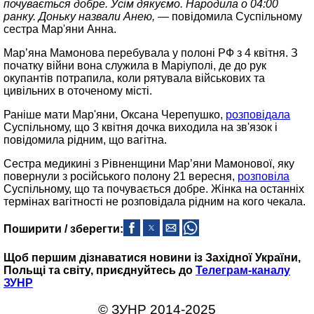
почувається добре. Усім дякуємо. Народила о 04:00
ранку. Доньку назвали Анею, —
повідомила Суспільному
сестра Мар'яни Анна.
Мар’яна Мамонова перебувала у полоні РФ з 4 квітня. З
початку війни вона служила в Маріуполі, де до рук
окупантів потрапила, коли рятувала військових та
цивільних в оточеному місті.
Раніше мати Мар'яни, Оксана Черепушко,
розповідала
Суспільному, що 3 квітня дочка виходила на зв'язок і
повідомила рідним, що вагітна.
Сестра медикині з Рівненщини Мар’яни Мамонової, яку
повернули з російського полону 21 вересня,
розповіла
Суспільному, що та почувається добре. Жінка на останніх
термінах вагітності не розповідала рідним на кого чекала.
Поширити / зберегти:
Щоб першим дізнаватися новини із Західної України,
Польщі та світу, приєднуйтесь до
Телеграм-каналу
ЗУНР
© ЗУНР 2014-2025