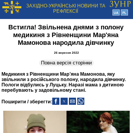
ЗАХІДНО-УКРАЇНСЬКІ НОВИНИ ТА
РЕФЛЕКСІЇ
UA
PL
Встигла! Звільнена днями з полону
медикиня з Рівненщини Мар'яна
Мамонова народила дівчинку
26 вересня 2022
Повна версія сторінки
Медикиня з Рівненщини Мар’яна Мамонова, яку
звільнили з російського полону, народила дівчинку.
Пологи відбулись у Луцьку. Наразі мама з дитиною
перебувають у задовільному стані.
Поширити / зберегти: