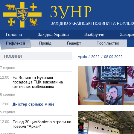
ЗАХІДНО-УКРАЇНСЬКІ НОВИНИ ТА РЕФЛЕКС
Головна
Західна Україна
Зазбруччя
Закерз
Рефлексії
Провід
Ґешефт
Поспільство
НОВИНИ
Архів
/
2022
/
08.09.2022
7 серпня
12:00
На Волині та Буковині
посадовців ТЦК викрили на
фіктивних мобілізаціях
6 серпня
12:00
Дністер стрімко міліє
5 серпня
12:00
Понад 30 цимбалістів зіграли на
Говерлі "Аркан"