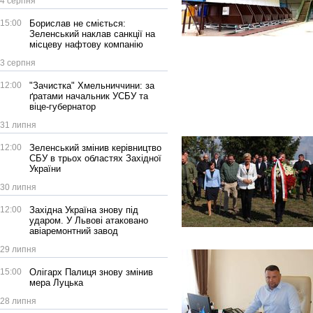
4 серпня
15:00
Борислав не сміється:
Зеленський наклав санкції на
місцеву нафтову компанію
3 серпня
12:00
"Зачистка" Хмельниччини: за
ґратами начальник УСБУ та
віце-губернатор
31 липня
12:00
Зеленський змінив керівництво
СБУ в трьох областях Західної
України
30 липня
12:00
Західна Україна знову під
ударом. У Львові атаковано
авіаремонтний завод
29 липня
15:00
Олігарх Палиця знову змінив
мера Луцька
28 липня