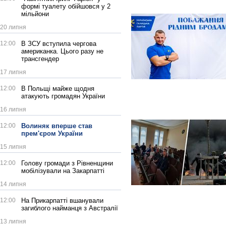
формі туалету обійшовся у 2
мільйони
20 липня
12:00
В ЗСУ вступила чергова
американка. Цього разу не
трансгендер
17 липня
12:00
В Польщі майже щодня
атакують громадян України
16 липня
12:00
Волиняк вперше став
прем'єром України
15 липня
12:00
Голову громади з Рівненщини
мобілізували на Закарпатті
14 липня
12:00
На Прикарпатті вшанували
загиблого найманця з Австралії
13 липня