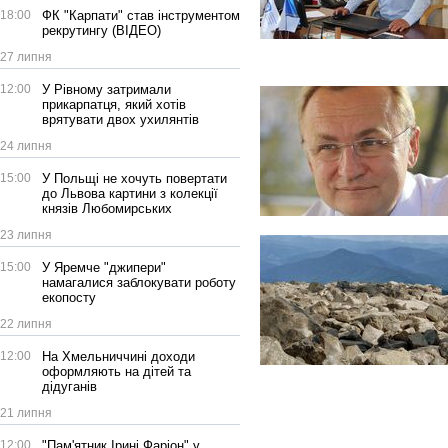
18:00
ФК "Карпати" став інструментом
рекрутингу (ВІДЕО)
27 липня
12:00
У Рівному затримали
прикарпатця, який хотів
врятувати двох ухилянтів
24 липня
15:00
У Польщі не хочуть повертати
до Львова картини з колекції
князів Любомирських
23 липня
15:00
У Яремче "джипери"
намагалися заблокувати роботу
екопосту
22 липня
12:00
На Хмельниччині доходи
оформляють на дітей та
дідуганів
21 липня
12:00
"Пам'ятник Ірині Фаріон" у