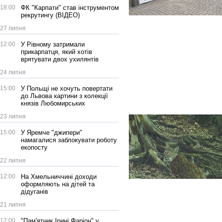
18:00
ФК "Карпати" став інструментом
рекрутингу (ВІДЕО)
27 липня
12:00
У Рівному затримали
прикарпатця, який хотів
врятувати двох ухилянтів
24 липня
15:00
У Польщі не хочуть повертати
до Львова картини з колекції
князів Любомирських
23 липня
15:00
У Яремче "джипери"
намагалися заблокувати роботу
екопосту
22 липня
12:00
На Хмельниччині доходи
оформляють на дітей та
дідуганів
21 липня
12:00
"Пам'ятник Ірині Фаріон" у