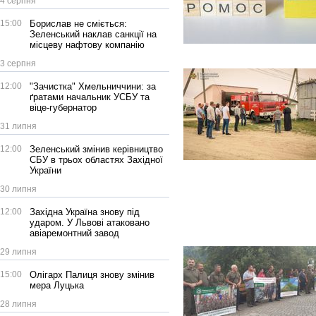
4 серпня
15:00
Борислав не сміється:
Зеленський наклав санкції на
місцеву нафтову компанію
3 серпня
12:00
"Зачистка" Хмельниччини: за
ґратами начальник УСБУ та
віце-губернатор
31 липня
12:00
Зеленський змінив керівництво
СБУ в трьох областях Західної
України
30 липня
12:00
Західна Україна знову під
ударом. У Львові атаковано
авіаремонтний завод
29 липня
15:00
Олігарх Палиця знову змінив
мера Луцька
28 липня