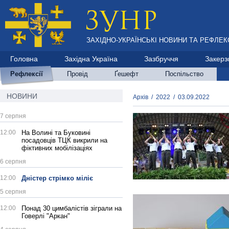
ЗАХІДНО-УКРАЇНСЬКІ НОВИНИ ТА РЕФЛЕКС
Головна
Західна Україна
Зазбруччя
Закерз
Рефлексії
Провід
Ґешефт
Поспільство
НОВИНИ
Архів
/
2022
/
03.09.2022
7 серпня
12:00
На Волині та Буковині
посадовців ТЦК викрили на
фіктивних мобілізаціях
6 серпня
12:00
Дністер стрімко міліє
5 серпня
12:00
Понад 30 цимбалістів зіграли на
Говерлі "Аркан"