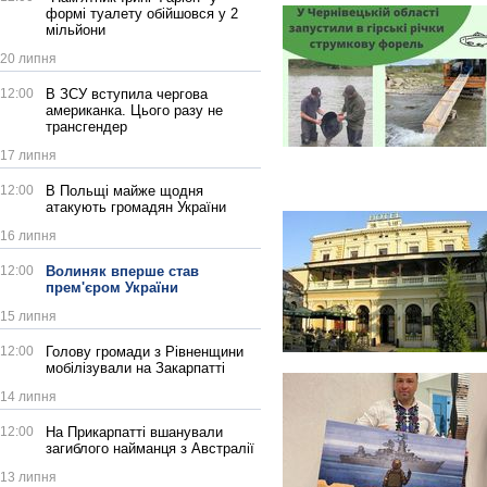
формі туалету обійшовся у 2
мільйони
20 липня
12:00
В ЗСУ вступила чергова
американка. Цього разу не
трансгендер
17 липня
12:00
В Польщі майже щодня
атакують громадян України
16 липня
12:00
Волиняк вперше став
прем'єром України
15 липня
12:00
Голову громади з Рівненщини
мобілізували на Закарпатті
14 липня
12:00
На Прикарпатті вшанували
загиблого найманця з Австралії
13 липня