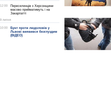
12:00
Переселенців з Херсонщини
масово прийматимуть і на
Закарпатті
9 липня
10:00
Бунт проти людоловів у
Львові виявився безглуздим
(ВІДЕО)