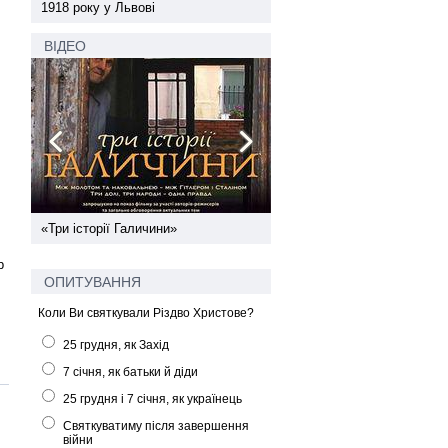
1918 року у Львові
1918 року у Львові
ВІДЕО
ї
«Три історії Галичини»
Спільний інформпростір За
України
р
ОПИТУВАННЯ
Коли Ви святкували Різдво Христове?
25 грудня, як Захід
7 січня, як батьки й діди
25 грудня і 7 січня, як українець
Святкуватиму після завершення
війни