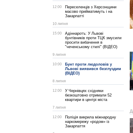
12:00
Переселенців з Херсонщини
масово прийматимуть і на
Закарпатті
10 липня
15:00
Адіннаротъ: У Львові
бунтівників проти ТЦК змусили
просити вибачення в
"чеченському стилі" (ВІДЕО)
9 липня
10:00
Бунт проти людоловів у
Львові виявився безглуздим
(ВІДЕО)
8 липня
12:00
У Чернівцях східняки
безкоштовно отримали 52
квартири в центрі міста
7 липня
Д
12:00
Поліція викрила міжнародну
наркомережу «родом» із
Закарпаття