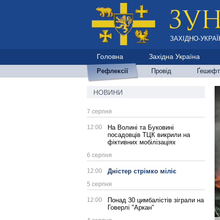
ЗАХІДНО-УКРАЇ
Головна
Західна Україна
Рефлексії
Провід
Ґешефт
НОВИНИ
7 серпня
12:00
На Волині та Буковині
посадовців ТЦК викрили на
фіктивних мобілізаціях
6 серпня
12:00
Дністер стрімко міліє
5 серпня
12:00
Понад 30 цимбалістів зіграли на
Говерлі "Аркан"