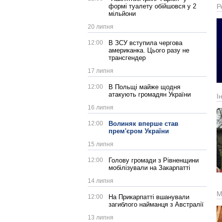
формі туалету обійшовся у 2
Р
мільйони
20 липня
12:00
В ЗСУ вступила чергова
американка. Цього разу не
трансгендер
17 липня
12:00
В Польщі майже щодня
атакують громадян України
І
16 липня
12:00
Волиняк вперше став
прем'єром України
15 липня
12:00
Голову громади з Рівненщини
мобілізували на Закарпатті
14 липня
М
12:00
На Прикарпатті вшанували
загиблого найманця з Австралії
13 липня