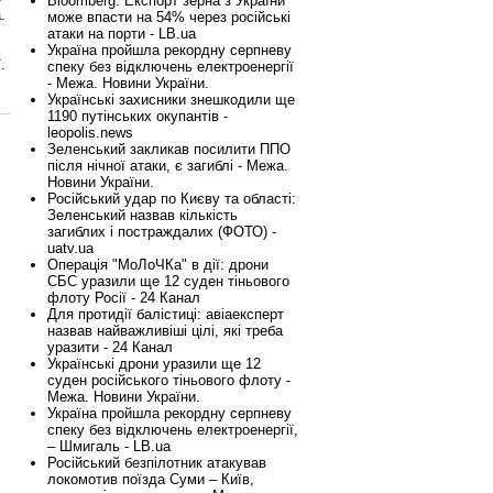
Bloomberg: Експорт зерна з України
.
може впасти на 54% через російські
атаки на порти - LB.ua
Україна пройшла рекордну серпневу
.
спеку без відключень електроенергії
- Межа. Новини України.
Українські захисники знешкодили ще
1190 путінських окупантів -
leopolis.news
Зеленський закликав посилити ППО
після нічної атаки, є загиблі - Межа.
Новини України.
Російський удар по Києву та області:
Зеленський назвав кількість
загиблих і постраждалих (ФОТО) -
uatv.ua
Операція "МоЛоЧКа" в дії: дрони
СБС уразили ще 12 суден тіньового
флоту Росії - 24 Канал
Для протидії балістиці: авіаексперт
назвав найважливіші цілі, які треба
уразити - 24 Канал
Українські дрони уразили ще 12
суден російського тіньового флоту -
Межа. Новини України.
Україна пройшла рекордну серпневу
спеку без відключень електроенергії,
– Шмигаль - LB.ua
Російський безпілотник атакував
локомотив поїзда Суми – Київ,