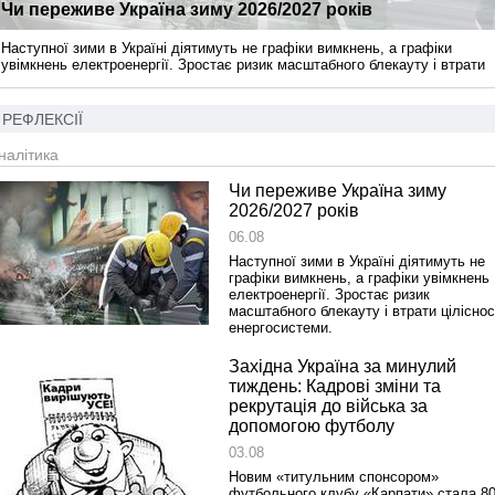
Чи переживе Україна зиму 2026/2027 років
Наступної зими в Україні діятимуть не графіки вимкнень, а графіки
увімкнень електроенергії. Зростає ризик масштабного блекауту і втрати
цілісності енергосистеми.
РЕФЛЕКСІЇ
налітика
Чи переживе Україна зиму
2026/2027 років
06.08
Наступної зими в Україні діятимуть не
графіки вимкнень, а графіки увімкнень
електроенергії. Зростає ризик
масштабного блекауту і втрати ціліснос
енергосистеми.
Західна Україна за минулий
тиждень: Кадрові зміни та
рекрутація до війська за
допомогою футболу
03.08
Новим «титульним спонсором»
футбольного клубу «Карпати» стала 80