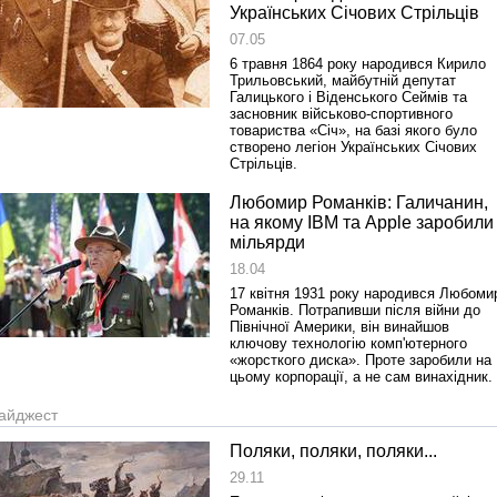
1918 року у Львові
Українських Січових Стрільців
07.05
6 травня 1864 року народився Кирило
Трильовський, майбутній депутат
Галицького і Віденського Сеймів та
засновник військово-спортивного
товариства «Січ», на базі якого було
створено легіон Українських Січових
Стрільців.
Любомир Романків: Галичанин,
на якому IBM та Apple заробили
мільярди
Спільний інформпростір Західно
18.04
України
17 квітня 1931 року народився Любоми
Романків. Потрапивши після війни до
Північної Америки, він винайшов
ключову технологію комп'ютерного
«жорсткого диска». Проте заробили на
цьому корпорації, а не сам винахідник.
айджест
Поляки, поляки, поляки...
29.11