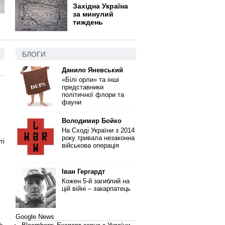
Західна Україна
за минулий
тиждень
БЛОГИ
Данило Яневський
«Білі орли» та інші
представники
політичної флори та
фауни
Володимир Бойко
На Сході України з 2014
року тривала незаконна
ті
військова операція
Іван Гергардт
Кожен 5-й загиблий на
цій війні – закарпатець
Google News
-