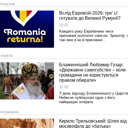
епортаж
Вслїд Евровізїї-2026: тре’ сї
готувати до Великої Румунїї?
19.05
Каждего року Евробачинє несе
прихованї політичнї смисли. Зрештоў, 
такі вже в’ни й прихованї...
нтерв’ю
Блаженніший Любомир Гузар:
«Державне самогубство – коли
громадяни не користуються
правом обирати»
31.05
У день відходу Блаженнішого у Царст
Небесне публікуємо одне з його
найкращих інтерв'ю.
инувшина
Кирило Трильовський: Шлях від
москвофіла до «батька»
Реконструкція подій 1 листопад