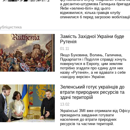
а десантно-штурмова Галицька бригада
Якби «зелено-білі» від цього
відмовилися, кілька гравців клубу
опинилися б перед загрозою мобілізації
убліцистика
Замість Західної України буде
Рутенія
01.11
Якщо Буковина, Волинь, Галичина,
Підкарпаття і Поділля справді хочуть
повернутися в Европу, цим землям
потрібно згадати про єдину для них
назву «Рутенія», а не вдавати з себе
«західну версію» України.
Зеленський готує українців до
втрати природних ресурсів та
здачі територій
13.02
Українські ЗМІ вже отримали від Офісу
президента завдання готувати
населення до втрати природних
ресурсів та частини територій.