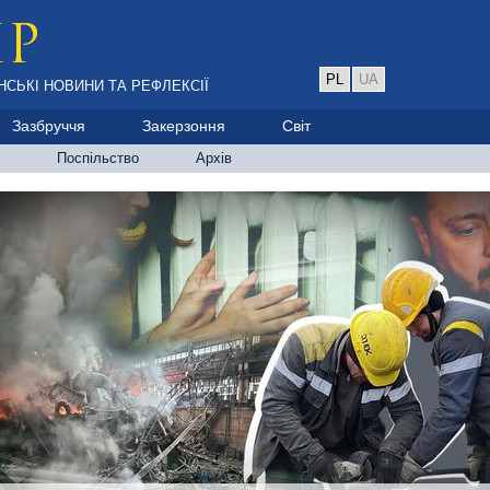
PL
UA
НСЬКІ НОВИНИ ТА РЕФЛЕКСІЇ
Зазбруччя
Закерзоння
Світ
Поспільство
Архів