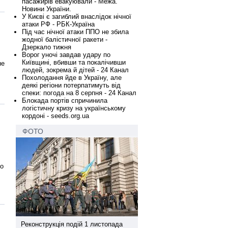
пасажирів евакуювали - Межа.
Новини України.
У Києві є загиблий внаслідок нічної
атаки РФ - РБК-Україна
Під час нічної атаки ППО не збила
жодної балістичної ракети -
Дзеркало тижня
Ворог уночі завдав удару по
Київщині, вбивши та покалічивши
не
людей, зокрема й дітей - 24 Канал
Похолодання йде в Україну, але
деякі регіони потерпатимуть від
спеки: погода на 8 серпня - 24 Канал
Блокада портів спричинила
логістичну кризу на українському
кордоні - seeds.org.ua
ФОТО
во
а
Реконструкція подій 1 листопада
Реконструкція подій 1 лис