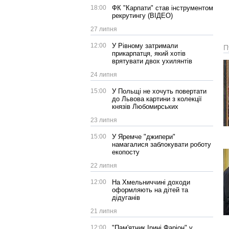
18:00
ФК "Карпати" став інструментом
рекрутингу (ВІДЕО)
27 липня
12:00
У Рівному затримали
П
прикарпатця, який хотів
врятувати двох ухилянтів
24 липня
15:00
У Польщі не хочуть повертати
до Львова картини з колекції
князів Любомирських
23 липня
15:00
У Яремче "джипери"
намагалися заблокувати роботу
екопосту
22 липня
12:00
На Хмельниччині доходи
оформляють на дітей та
дідуганів
21 липня
12:00
"Пам'ятник Ірині Фаріон" у