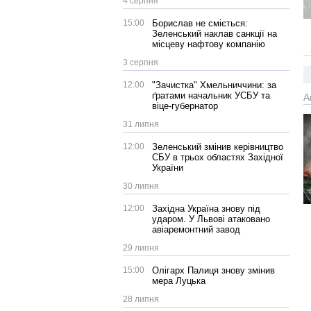
4 серпня
15:00
Борислав не сміється:
Зеленський наклав санкції на
місцеву нафтову компанію
3 серпня
12:00
"Зачистка" Хмельниччини: за
ґратами начальник УСБУ та
А
віце-губернатор
31 липня
12:00
Зеленський змінив керівництво
СБУ в трьох областях Західної
України
30 липня
12:00
Західна Україна знову під
ударом. У Львові атаковано
авіаремонтний завод
29 липня
15:00
Олігарх Палиця знову змінив
мера Луцька
28 липня