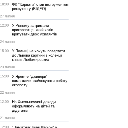
18:00
ФК "Карпати" став інструментом
рекрутингу (ВІДЕО)
27 липня
12:00
У Рівному затримали
прикарпатця, який хотів
врятувати двох ухилянтів
24 липня
15:00
У Польщі не хочуть повертати
до Львова картини з колекції
князів Любомирських
23 липня
15:00
У Яремче "джипери"
намагалися заблокувати роботу
екопосту
22 липня
12:00
На Хмельниччині доходи
оформляють на дітей та
дідуганів
21 липня
12:00
"Пам'ятник Ірині Фаріон" у