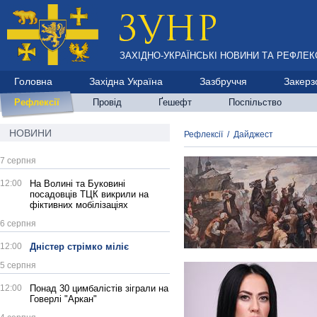
ЗАХІДНО-УКРАЇНСЬКІ НОВИНИ ТА РЕФЛЕКС
Головна
Західна Україна
Зазбруччя
Закерз
Рефлексії
Провід
Ґешефт
Поспільство
НОВИНИ
Рефлексії
/
Дайджест
7 серпня
12:00
На Волині та Буковині
посадовців ТЦК викрили на
фіктивних мобілізаціях
6 серпня
12:00
Дністер стрімко міліє
5 серпня
12:00
Понад 30 цимбалістів зіграли на
Говерлі "Аркан"