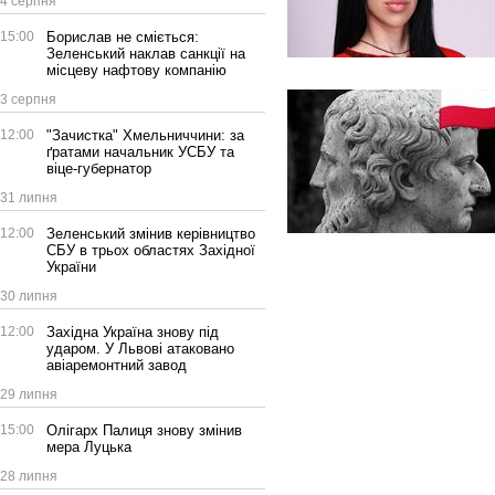
4 серпня
15:00
Борислав не сміється:
Зеленський наклав санкції на
місцеву нафтову компанію
3 серпня
12:00
"Зачистка" Хмельниччини: за
ґратами начальник УСБУ та
віце-губернатор
31 липня
12:00
Зеленський змінив керівництво
СБУ в трьох областях Західної
України
30 липня
12:00
Західна Україна знову під
ударом. У Львові атаковано
авіаремонтний завод
29 липня
15:00
Олігарх Палиця знову змінив
мера Луцька
28 липня