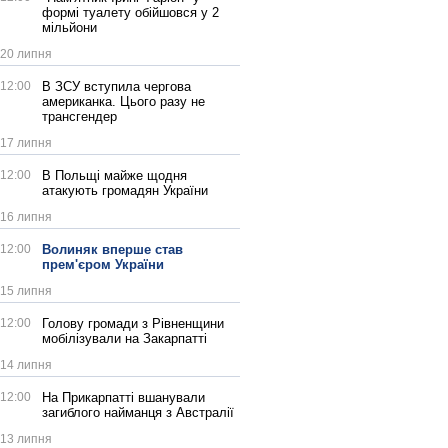
формі туалету обійшовся у 2
мільйони
20 липня
12:00
В ЗСУ вступила чергова
американка. Цього разу не
трансгендер
17 липня
12:00
В Польщі майже щодня
атакують громадян України
16 липня
12:00
Волиняк вперше став
прем'єром України
15 липня
12:00
Голову громади з Рівненщини
мобілізували на Закарпатті
14 липня
12:00
На Прикарпатті вшанували
загиблого найманця з Австралії
13 липня