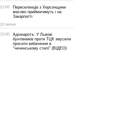
12:00
Переселенців з Херсонщини
масово прийматимуть і на
Закарпатті
10 липня
15:00
Адіннаротъ: У Львові
бунтівників проти ТЦК змусили
просити вибачення в
"чеченському стилі" (ВІДЕО)