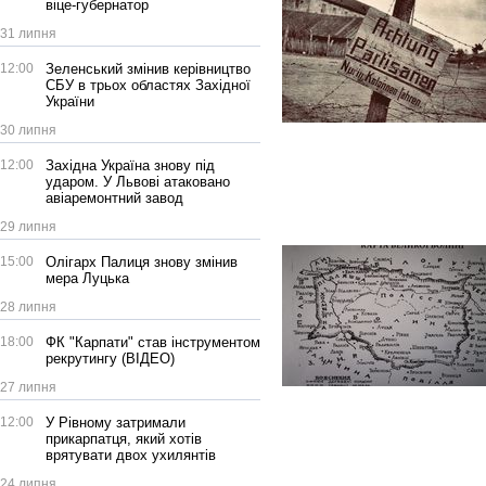
віце-губернатор
31 липня
12:00
Зеленський змінив керівництво
СБУ в трьох областях Західної
України
30 липня
12:00
Західна Україна знову під
ударом. У Львові атаковано
авіаремонтний завод
29 липня
15:00
Олігарх Палиця знову змінив
мера Луцька
28 липня
18:00
ФК "Карпати" став інструментом
рекрутингу (ВІДЕО)
27 липня
12:00
У Рівному затримали
прикарпатця, який хотів
врятувати двох ухилянтів
24 липня