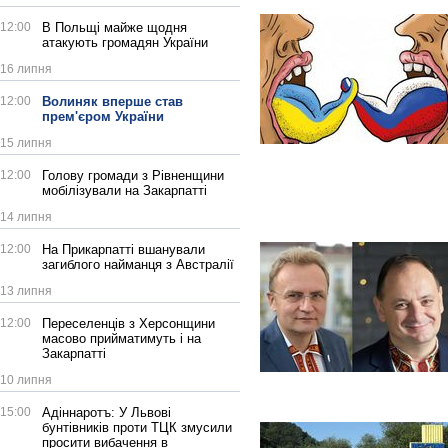
12:00
В Польщі майже щодня
атакують громадян України
16 липня
12:00
Волиняк вперше став
прем'єром України
15 липня
12:00
Голову громади з Рівненщини
мобілізували на Закарпатті
14 липня
12:00
На Прикарпатті вшанували
загиблого найманця з Австралії
13 липня
12:00
Переселенців з Херсонщини
масово прийматимуть і на
Закарпатті
10 липня
15:00
Адіннаротъ: У Львові
бунтівників проти ТЦК змусили
просити вибачення в