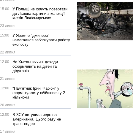
15:00
У Польщі не хочуть повертати
до Львова картини з колекції
князів Любомирських
23 липня
15:00
У Яремче "джипери"
намагалися заблокувати роботу
екопосту
22 липня
12:00
На Хмельниччині доходи
оформляють на дітей та
дідуганів
21 липня
12:00
"Пам'ятник Ірині Фаріон" у
формі туалету обійшовся у 2
мільйони
20 липня
12:00
В ЗСУ вступила чергова
американка. Цього разу не
трансгендер
17 липня