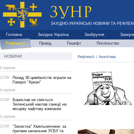
ЗАХІДНО-УКРАЇНСЬКІ НОВИНИ ТА РЕФЛЕКС
Головна
Західна Україна
Зазбруччя
Закерз
Рефлексії
Провід
Ґешефт
Поспільство
НОВИНИ
Рефлексії
/
Аналітика
5 серпня
12:00
Понад 30 цимбалістів зіграли на
Говерлі "Аркан"
4 серпня
15:00
Борислав не сміється:
Зеленський наклав санкції на
місцеву нафтову компанію
3 серпня
12:00
"Зачистка" Хмельниччини: за
ґратами начальник УСБУ та