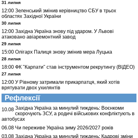
31 липня
12:00
Зеленський змінив керівництво СБУ в трьох
областях Західної України
30 липня
12:00
Західна Україна знову під ударом. У Львові
атаковано авіаремонтний завод
29 липня
15:00
Олігарх Палиця знову змінив мера Луцька
28 липня
18:00
ФК "Карпати" став інструментом рекрутингу (ВІДЕО)
27 липня
12:00
У Рівному затримали прикарпатця, який хотів
врятувати двох ухилянтів
Рефлексії
Західна Україна за минулий тиждень: Воєнкоми
10.08
скорочують ЗСУ, а родичі військових конфліктують в
автобусах
06.08
Чи переживе Україна зиму 2026/2027 років
03.08
Західна Україна за минулий тиждень: Кадрові зміни