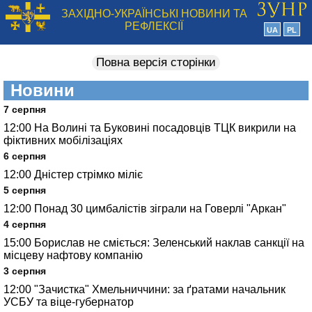
ЗАХІДНО-УКРАЇНСЬКІ НОВИНИ ТА
РЕФЛЕКСІЇ
UA
PL
Повна версія сторінки
Новини
7 серпня
12:00
На Волині та Буковині посадовців ТЦК викрили на
фіктивних мобілізаціях
6 серпня
12:00
Дністер стрімко міліє
5 серпня
12:00
Понад 30 цимбалістів зіграли на Говерлі "Аркан"
4 серпня
15:00
Борислав не сміється: Зеленський наклав санкції на
місцеву нафтову компанію
3 серпня
12:00
"Зачистка" Хмельниччини: за ґратами начальник
УСБУ та віце-губернатор