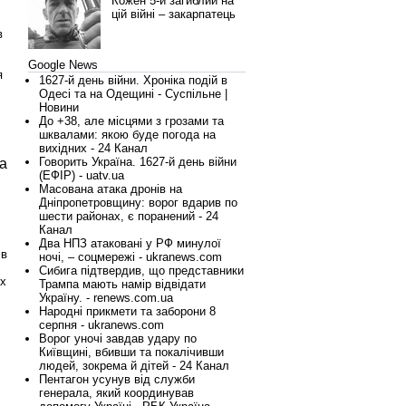
Кожен 5-й загиблий на
цій війні – закарпатець
в
Google News
я
1627-й день війни. Хроніка подій в
Одесі та на Одещині - Суспільне |
Новини
До +38, але місцями з грозами та
шквалами: якою буде погода на
вихідних - 24 Канал
Говорить Україна. 1627-й день війни
а
(ЕФІР) - uatv.ua
Масована атака дронів на
Дніпропетровщину: ворог вдарив по
шести районах, є поранений - 24
Канал
Два НПЗ атаковані у РФ минулої
 в
ночі, – соцмережі - ukranews.com
Сибига підтвердив, що представники
их
Трампа мають намір відвідати
Україну. - renews.com.ua
Народні прикмети та заборони 8
серпня - ukranews.com
Ворог уночі завдав удару по
Київщині, вбивши та покалічивши
людей, зокрема й дітей - 24 Канал
Пентагон усунув від служби
генерала, який координував