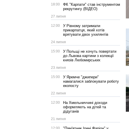
18:00
ФК "Карпати" став інструментом
рекрутингу (ВІДЕО)
27 липня
12:00
У Рівному затримали
прикарпатця, який хотів
врятувати двох ухилянтів
24 липня
15:00
У Польщі не хочуть повертати
до Львова картини з колекції
князів Любомирських
23 липня
15:00
У Яремче "джипери"
намагалися заблокувати роботу
екопосту
22 липня
12:00
На Хмельниччині доходи
оформляють на дітей та
дідуганів
21 липня
12:00
"Пам'ятник Ірині Фаріон" у