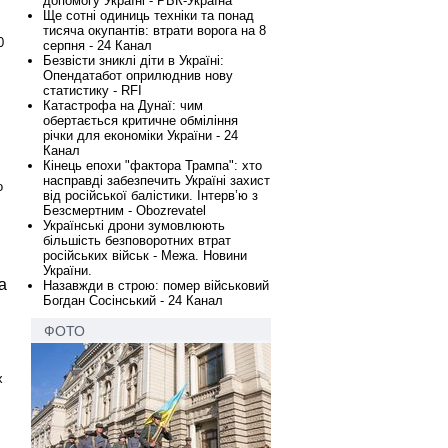
допомогу Україні - РБК-Україна
Ще сотні одиниць техніки та понад
тисяча окупантів: втрати ворога на 8
0
серпня - 24 Канал
Безвісти зниклі діти в Україні:
Опендатабот оприлюднив нову
статистику - RFI
Катастрофа на Дунаї: чим
обертається критичне обміління
річки для економіки України - 24
Канал
Кінець епохи "фактора Трампа": хто
насправді забезпечить Україні захист
o
від російської балістики. Інтерв’ю з
Безсмертним - Obozrevatel
Українські дрони зумовлюють
більшість безповоротних втрат
російських військ - Межа. Новини
України.
а
Назавжди в строю: помер військовий
Богдан Сосінський - 24 Канал
ФОТО
х