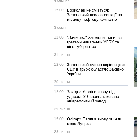
4 серпня
15:00
Борислав не сміється:
Зеленський наклав санкції на
місцеву нафтову компанію
3 серпня
12:00
"Зачистка" Хмельниччини: за
ґратами начальник УСБУ та
віце-губернатор
31 липня
12:00
Зеленський змінив керівництво
СБУ в трьох областях Західної
України
30 липня
12:00
Західна Україна знову під
ударом. У Львові атаковано
авіаремонтний завод
29 липня
15:00
Олігарх Палиця знову змінив
мера Луцька
28 липня