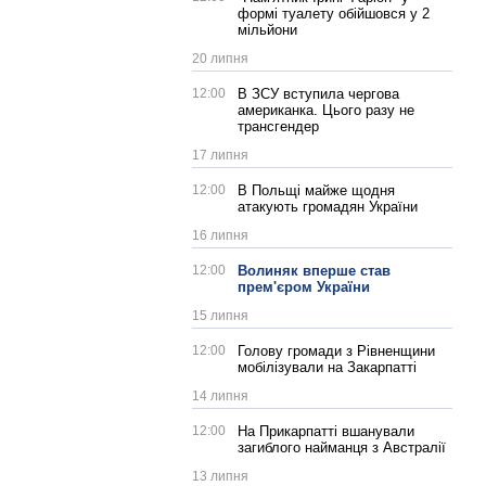
формі туалету обійшовся у 2
мільйони
20 липня
12:00
В ЗСУ вступила чергова
американка. Цього разу не
трансгендер
17 липня
12:00
В Польщі майже щодня
атакують громадян України
16 липня
12:00
Волиняк вперше став
прем'єром України
15 липня
12:00
Голову громади з Рівненщини
мобілізували на Закарпатті
14 липня
12:00
На Прикарпатті вшанували
загиблого найманця з Австралії
13 липня