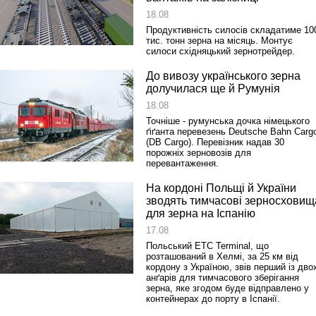
18.08
Продуктивність силосів складатиме 10
тис. тонн зерна на місяць. Монтує
силоси східняцький зернотрейдер.
До вивозу українського зерна
долучилася ще й Румунія
18.08
Точніше ‑ румунська дочка німецького
ґіґанта перевезень Deutsche Bahn Carg
(DB Cargo). Перевізник надав 30
порожніх зерновозів для
перевантаження.
На кордоні Польщі й України
зводять тимчасові зерносховищ
для зерна на Іспанію
17.08
Польський ETC Terminal, що
розташований в Хелмі, за 25 км від
кордону з Україною, звів перший із дво
анґарів для тимчасового зберігання
зерна, яке згодом буде відправлено у
контейнерах до порту в Іспанії.