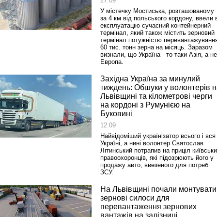
27.09
У містечку Мостиська, розташованому
за 4 км від польського кордону, ввели 
експлуатацію сучасний контейнерний
термінал, який також містить зерновий
термінал потужністю перевантажуванн
60 тис. тонн зерна на місяць. Заразом
визнали, що Україна ‑ то таки Азія, а не
Европа.
Західна Україна за минулий
тиждень: Обшуки у волонтерів н
Львівщині та кілометрові черги
на кордоні з Румунією на
Буковині
12.09
Найвідоміший українізатор всього і вся
Україні, а нині волонтер Святослав
Літинський потрапив на приціл київськ
правоохоронців, які підозрюють його у
продажу авто, ввезеного для потреб
ЗСУ.
На Львівщині почали монтувати
зернові силоси для
перевантаження зернових
вантажів на залізниці