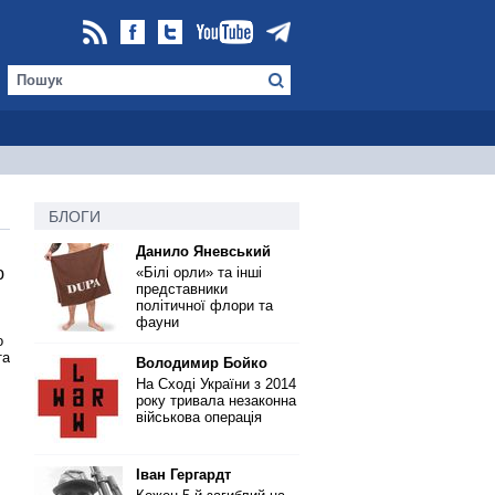
БЛОГИ
Данило Яневський
ю
«Білі орли» та інші
представники
політичної флори та
фауни
о
та
Володимир Бойко
На Сході України з 2014
року тривала незаконна
військова операція
Іван Гергардт