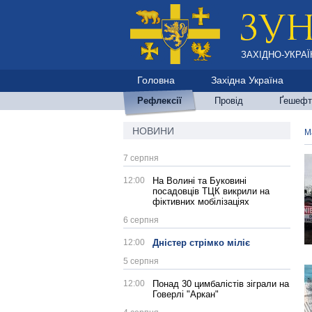
ЗАХІДНО-УКРАЇ
Головна
Західна Україна
Рефлексії
Провід
Ґешефт
НОВИНИ
М
7 серпня
12:00
На Волині та Буковині
посадовців ТЦК викрили на
фіктивних мобілізаціях
6 серпня
12:00
Дністер стрімко міліє
5 серпня
12:00
Понад 30 цимбалістів зіграли на
Говерлі "Аркан"