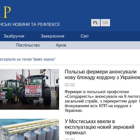
PL
UA
НСЬКІ НОВИНИ ТА РЕФЛЕКСІЇ
Зазбруччя
Закерзоння
Світ
Поспільство
Архів
атеріали за тегом "вивіз зерна"
Польські фермери анонсували
нову блокаду кордону з Україно
02.02
Фермери із польської профспілки
«Солідарність» анонсували на 9 лютог
загальний страйк, з перекриттям доріг 
блокуванням всіх КПП на кордоні з
Україною.
У Мостиськах ввели в
експлуатацію новий зерновий
термінал