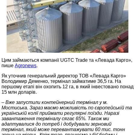
Цим займаються компанії UGTC Trade та «Левада Карго»,
пише
Agronews
.
Як уточнив генеральний директор ТОВ «Левада Карго»
Володимир Деменко, термінал займатиме 36,5 га. На
першому етапі він охопить 12 га, в який інвестовано понад
15 млн доларів.
– Вже запустили контейнерний термінал у м.
Мостиська. Зараз маємо можливість по європейській та
українській колії приймати регулярні поїзди. Наразі
завантаження терміналу сягає 65%. Також ми
адаптувалися до потреб і добудували зерновий
термінал, який може перевантажувати 60 тис. тонн
зерна на місяць. Крім того, працюємо з біґ-беґами і