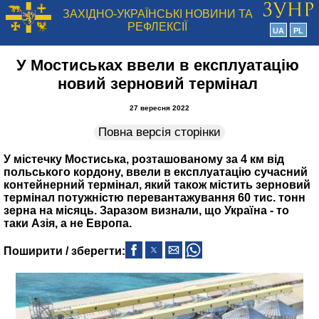
ЗАХІДНО-УКРАЇНСЬКІ НОВИНИ ТА
РЕФЛЕКСІЇ
UA
PL
У Мостиськах ввели в експлуатацію
новий зерновий термінал
27 вересня 2022
Повна версія сторінки
У містечку Мостиська, розташованому за 4 км від
польського кордону, ввели в експлуатацію сучасний
контейнерний термінал, який також містить зерновий
термінал потужністю перевантажування 60 тис. тонн
зерна на місяць. Заразом визнали, що Україна ‑ то
таки Азія, а не Европа.
Поширити / зберегти: