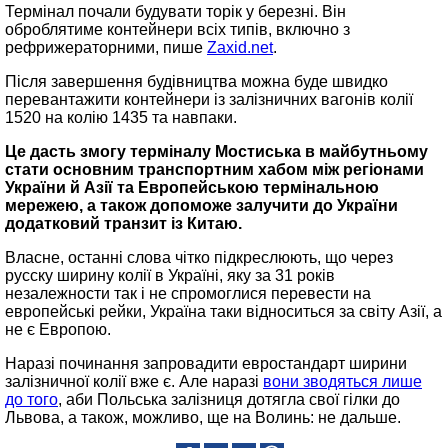
Термінал почали будувати торік у березні. Він
оброблятиме контейнери всіх типів, включно з
рефрижераторними, пише
Zaxid.net
.
Після завершення будівництва можна буде швидко
перевантажити контейнери із залізничних вагонів колії
1520 на колію 1435 та навпаки.
Це дасть змогу терміналу Мостиська в майбутньому
стати основним транспортним хабом між регіонами
України й Азії та Европейською термінальною
мережею, а також допоможе залучити до України
додатковий транзит із Китаю.
Власне, останні слова чітко підкреслюють, що через
русску ширину колії в Україні, яку за 31 років
незалежности так і не спромоглися перевести на
европейські рейки, Україна таки відноситься за світу Азії, а
не є Европою.
Наразі починання запровадити евростандарт ширини
залізничної колії вже є. Але наразі
вони зводяться лише
до того
, аби Польська залізниця дотягла свої гілки до
Львова, а також, можливо, ще на Волинь: не дальше.