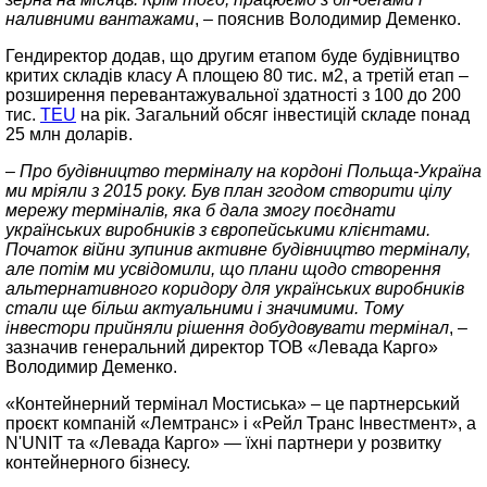
наливними вантажами
, – пояснив Володимир Деменко.
Гендиректор додав, що другим етапом буде будівництво
критих складів класу А площею 80 тис. м2, а третій етап –
розширення перевантажувальної здатності з 100 до 200
тис.
TEU
на рік. Загальний обсяг інвестицій складе понад
25 млн доларів.
–
Про будівництво терміналу на кордоні Польща-Україна
ми мріяли з 2015 року. Був план згодом створити цілу
мережу терміналів, яка б дала змогу поєднати
українських виробників з європейськими клієнтами.
Початок війни зупинив активне будівництво терміналу,
але потім ми усвідомили, що плани щодо створення
альтернативного коридору для українських виробників
стали ще більш актуальними і значимими. Тому
інвестори прийняли рішення добудовувати термінал
, –
зазначив генеральний директор ТОВ «Левада Карго»
Володимир Деменко.
«Контейнерний термінал Мостиська» – це партнерський
проєкт компаній «Лемтранс» і «Рейл Транс Інвестмент», а
N'UNIT та «Левада Карго» — їхні партнери у розвитку
контейнерного бізнесу.